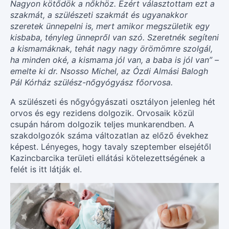
Nagyon kötődök a nőkhöz. Ezért választottam ezt a
szakmát, a szülészeti szakmát és ugyanakkor
szeretek ünnepelni is, mert amikor megszületik egy
kisbaba, tényleg ünnepről van szó. Szeretnék segíteni
a kismamáknak, tehát nagy nagy örömömre szolgál,
ha minden oké, a kismama jól van, a baba is jól van” –
emelte ki dr. Nsosso Michel, az Ózdi Almási Balogh
Pál Kórház szülész-nőgyógyász főorvosa.
A szülészeti és nőgyógyászati osztályon jelenleg hét
orvos és egy rezidens dolgozik. Orvosaik közül
csupán három dolgozik teljes munkarendben. A
szakdolgozók száma változatlan az előző évekhez
képest. Lényeges, hogy tavaly szeptember elsejétől
Kazincbarcika területi ellátási kötelezettségének a
felét is itt látják el.