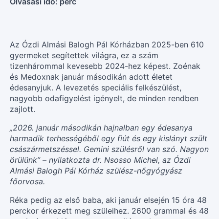
Olvasási idő:
perc
Az Ózdi Almási Balogh Pál Kórházban 2025-ben 610
gyermeket segítettek világra, ez a szám
tizenhárommal kevesebb 2024-hez képest. Zoénak
és Medoxnak január másodikán adott életet
édesanyjuk. A levezetés speciális felkészülést,
nagyobb odafigyelést igényelt, de minden rendben
zajlott.
„2026. január másodikán hajnalban egy édesanya
harmadik terhességéből egy fiút és egy kislányt szült
császármetszéssel. Gemini szülésről van szó. Nagyon
örülünk” – nyilatkozta dr. Nsosso Michel, az Ózdi
Almási Balogh Pál Kórház szülész-nőgyógyász
főorvosa.
Réka pedig az első baba, aki január elsején 15 óra 48
perckor érkezett meg szüleihez. 2600 grammal és 48