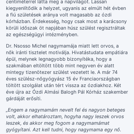
centiméterrel látta meg a napvilágot. Lassan
kiegyenlítődik a helyzet, ugyanis az elmúlt hét évben
a fiú születések aránya volt magasabb az ózdi
kórházban. Érdekesség, hogy csak most a karácsony
körüli időszak öt napjában húsz szülést regisztráltak
az egészségügyi intézményben.
Dr. Nsosso Michel nagymamája miatt lett orvos, a
nők iránti tisztelet motiválja. Hivatástudata empátiára
épül, melynek legnagyobb bizonyítéka, hogy a
szakmában eltöltött több mint negyven év alatt
mintegy tizenötezer szülést vezetett le. A már 74
éves szülész-nőgyógyász 15 év Franciaországban
töltött szolgálat után tért vissza az ózdiakhoz. Két
éve újra az Ózdi Almási Balogh Pál Kórház szakember
gárdáját erősíti.
„Engem a nagymamám nevelt fel és nagyon beteges
volt, akkor elhatároztam, hogyha nagy leszek orvos
leszek, és akkor meg fogom a nagymamámat
gyógyítani. Azt kell tudni, hogy nagymama egy nő.