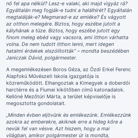
nő fel apa nélkül? Lesz-e valaki, aki majd vigyáz rá?
Egyáltalán meg fogják-e tudni a halálhírét? Egyáltalán
megtalálják-e? Megmarad-e az emléke? És vágyott
az otthon melegére. Biztos, hogy eszébe jutott a
kályhának a tüze. Biztos, hogy eszébe jutott egy
finom meleg ebéd vagy vacsora, ami itthon várhatta
volna. De nem tudott itthon lenni, mert idegen
hatalmi érdekek elszólították” – mondta beszédében
Janiczak Dávid, polgármester.
A megemlékezésen Boros Géza, az Ózdi Erkel Ferenc
Alapfokú Művészeti Iskola igazgatója is
közreműködött. Elhangoztak a Kimegyek a doberdói
harctérre és a Fiumei kikötőben című katonadalok.
Kellóné Mezőtúri Márta, a terület képviselője is
megosztotta gondolatait.
„Minden évben eljövünk és emlékezünk. Emlékezzünk
azokra az emberekre, akiknek erre a hideg kőre a
nevük fel van vésve. Azt hiszem, hogy a mai
világban, amikor polgármester úr is mondta,