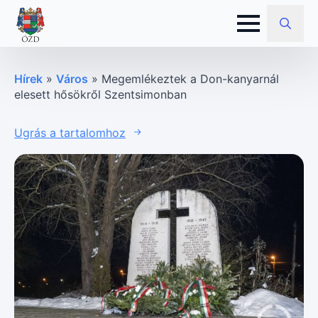
Search
for:
Hírek
»
Város
»
Megemlékeztek a Don-kanyarnál
elesett hősökről Szentsimonban
Ugrás a tartalomhoz