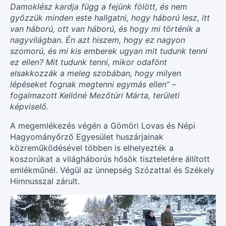
Damoklész kardja függ a fejünk fölött, és nem
győzzük minden este hallgatni, hogy háború lesz, itt
van háború, ott van háború, és hogy mi történik a
nagyvilágban. Én azt hiszem, hogy ez nagyon
szomorú, és mi kis emberek ugyan mit tudunk tenni
ez ellen? Mit tudunk tenni, mikor odafönt
elsakkozzák a meleg szobában, hogy milyen
lépéseket fognak megtenni egymás ellen” –
fogalmazott Kellóné Mezőtúri Márta, területi
képviselő.
A megemlékezés végén a Gömöri Lovas és Népi
Hagyományőrző Egyesület huszárjainak
közreműködésével többen is elhelyezték a
koszorúkat a világháborús hősök tiszteletére állított
emlékműnél. Végül az ünnepség Szózattal és Székely
Himnusszal zárult.