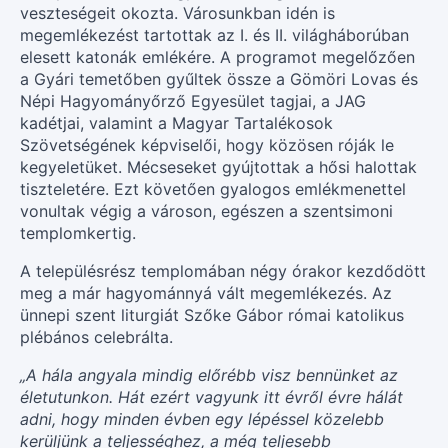
veszteségeit okozta. Városunkban idén is
megemlékezést tartottak az I. és II. világháborúban
elesett katonák emlékére. A programot megelőzően
a Gyári temetőben gyűltek össze a Gömöri Lovas és
Népi Hagyományőrző Egyesület tagjai, a JAG
kadétjai, valamint a Magyar Tartalékosok
Szövetségének képviselői, hogy közösen róják le
kegyeletüket. Mécseseket gyújtottak a hősi halottak
tiszteletére. Ezt követően gyalogos emlékmenettel
vonultak végig a városon, egészen a szentsimoni
templomkertig.
A településrész templomában négy órakor kezdődött
meg a már hagyománnyá vált megemlékezés. Az
ünnepi szent liturgiát Szőke Gábor római katolikus
plébános celebrálta.
„A hála angyala mindig előrébb visz bennünket az
életutunkon. Hát ezért vagyunk itt évről évre hálát
adni, hogy minden évben egy lépéssel közelebb
kerüljünk a teljességhez, a még teljesebb