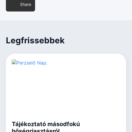
Share
Legfrissebbek
Tájékoztató másodfokú
hőségriasztásról