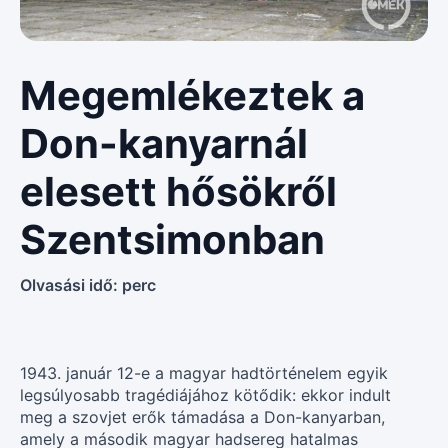
Megemlékeztek a
Don-kanyarnál
elesett hősökről
Szentsimonban
Olvasási idő:
perc
1943. január 12-e a magyar hadtörténelem egyik
legsúlyosabb tragédiájához kötődik: ekkor indult
meg a szovjet erők támadása a Don-kanyarban,
amely a második magyar hadsereg hatalmas