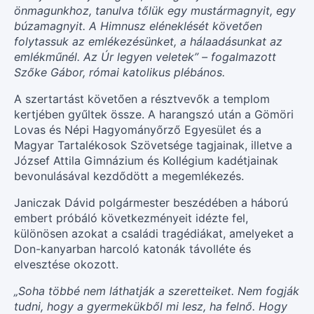
önmagunkhoz, tanulva tőlük egy mustármagnyit, egy
búzamagnyit. A Himnusz eléneklését követően
folytassuk az emlékezésünket, a hálaadásunkat az
emlékműnél. Az Úr legyen veletek” – fogalmazott
Szőke Gábor, római katolikus plébános.
A szertartást követően a résztvevők a templom
kertjében gyűltek össze. A harangszó után a Gömöri
Lovas és Népi Hagyományőrző Egyesület és a
Magyar Tartalékosok Szövetsége tagjainak, illetve a
József Attila Gimnázium és Kollégium kadétjainak
bevonulásával kezdődött a megemlékezés.
Janiczak Dávid polgármester beszédében a háború
embert próbáló következményeit idézte fel,
különösen azokat a családi tragédiákat, amelyeket a
Don-kanyarban harcoló katonák távolléte és
elvesztése okozott.
„Soha többé nem láthatják a szeretteiket. Nem fogják
tudni, hogy a gyermekükből mi lesz, ha felnő. Hogy