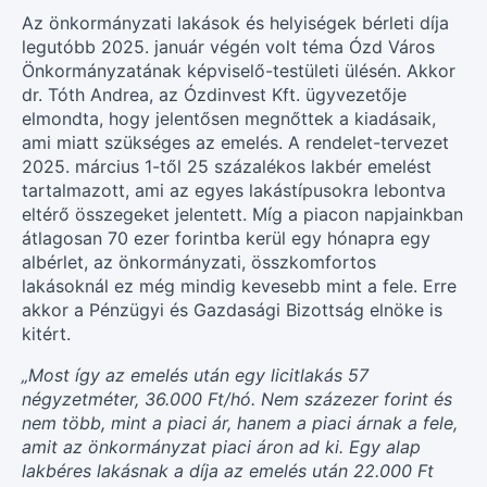
Az önkormányzati lakások és helyiségek bérleti díja
legutóbb 2025. január végén volt téma Ózd Város
Önkormányzatának képviselő-testületi ülésén. Akkor
dr. Tóth Andrea, az Ózdinvest Kft. ügyvezetője
elmondta, hogy jelentősen megnőttek a kiadásaik,
ami miatt szükséges az emelés. A rendelet-tervezet
2025. március 1-től 25 százalékos lakbér emelést
tartalmazott, ami az egyes lakástípusokra lebontva
eltérő összegeket jelentett. Míg a piacon napjainkban
átlagosan 70 ezer forintba kerül egy hónapra egy
albérlet, az önkormányzati, összkomfortos
lakásoknál ez még mindig kevesebb mint a fele. Erre
akkor a Pénzügyi és Gazdasági Bizottság elnöke is
kitért.
„Most így az emelés után egy licitlakás 57
négyzetméter, 36.000 Ft/hó. Nem százezer forint és
nem több, mint a piaci ár, hanem a piaci árnak a fele,
amit az önkormányzat piaci áron ad ki. Egy alap
lakbéres lakásnak a díja az emelés után 22.000 Ft