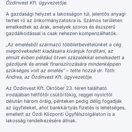
Ózdinvest Kft. ügyvezetője.
A gazdasági helyzet a lakosságon túl, jelentős anyagi
terhet ró az önkormányzatokra is. Számos területen
emelkedtek az árak, amelyek szoros és észszerű
gazdálkodással is csak nehezen kompenzálhatók.
„Az emelésből származó többletbevételünket a cég
megnövekedett kiadásaira kívánjuk fordítani, az
elmúlt évben például ötven százalékkal emelkedett a
gázdíjunk és ennek finanszírozására mindenképpen
szükséges volt az emelés” – tette hozzá dr. Tóth
Andrea, az Ózdinvest Kft. ügyvezetője.
Az Ózdinvest Kft. Október 23. téren található
irodájában hétfőtől csütörtökig, reggel nyolctól
délután három óráig, pénteken pedig délig fogadják
az ügyfeleket, ahol bankkártyás fizetés is lehetséges,
emellett az Ózdi Központi Ügyfélszolgálaton is a
lakosság rendelkezésére állnak.