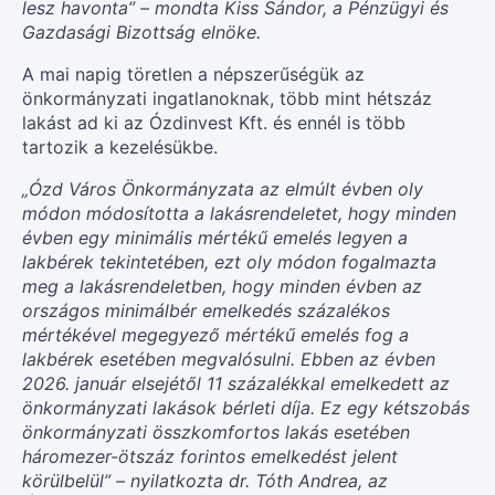
lesz havonta” – mondta Kiss Sándor, a Pénzügyi és
Gazdasági Bizottság elnöke.
A mai napig töretlen a népszerűségük az
önkormányzati ingatlanoknak, több mint hétszáz
lakást ad ki az Ózdinvest Kft. és ennél is több
tartozik a kezelésükbe.
„Ózd Város Önkormányzata az elmúlt évben oly
módon módosította a lakásrendeletet, hogy minden
évben egy minimális mértékű emelés legyen a
lakbérek tekintetében, ezt oly módon fogalmazta
meg a lakásrendeletben, hogy minden évben az
országos minimálbér emelkedés százalékos
mértékével megegyező mértékű emelés fog a
lakbérek esetében megvalósulni. Ebben az évben
2026. január elsejétől 11 százalékkal emelkedett az
önkormányzati lakások bérleti díja. Ez egy kétszobás
önkormányzati összkomfortos lakás esetében
háromezer-ötszáz forintos emelkedést jelent
körülbelül” – nyilatkozta dr. Tóth Andrea, az