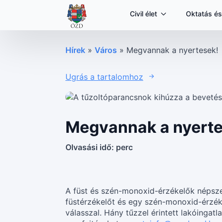
Civil élet
Oktatás és
Hírek
»
Város
»
Megvannak a nyertesek!
Ugrás a tartalomhoz
Megvannak a nyerte
Olvasási idő:
perc
A füst és szén-monoxid-érzékelők népsz
füstérzékelőt és egy szén-monoxid-érzékel
válasszal. Hány tűzzel érintett lakóinga