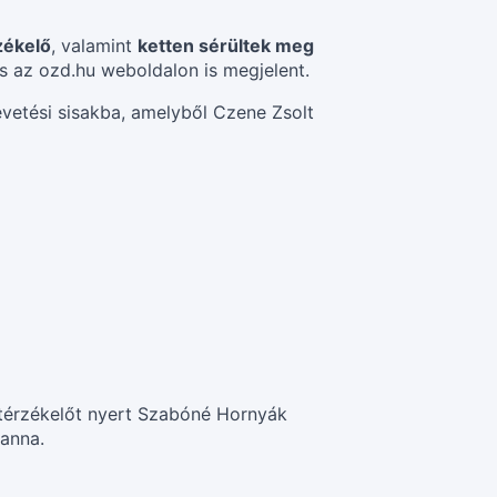
zékelő
, valamint
ketten sérültek meg
tás az ozd.hu weboldalon is megjelent.
evetési sisakba, amelyből Czene Zsolt