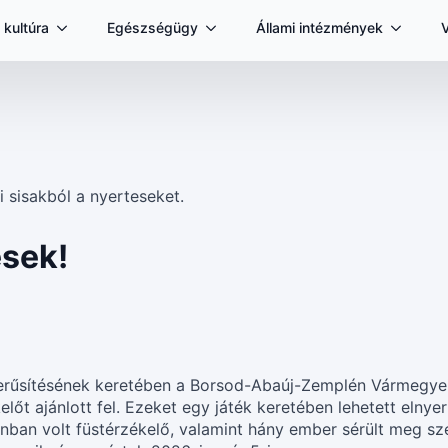
 kultúra
Egészségügy
Állami intézmények
sek!
erűsítésének keretében a Borsod-Abaúj-Zemplén Vármegyei
őt ajánlott fel. Ezeket egy játék keretében lehetett elnyer
tlanban volt füstérzékelő, valamint hány ember sérült meg s