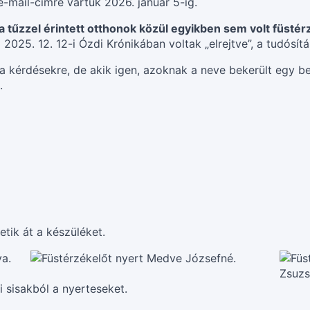
-mail-címre vártuk 2026. január 5-ig.
a tűzzel érintett otthonok közül egyikben sem volt füstér
 2025. 12. 12-i Ózdi Krónikában voltak „elrejtve”, a tudósí
a kérdésekre, de akik igen, azoknak a neve bekerült egy b
.
tik át a készüléket.