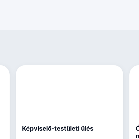
Képviselő-testületi ülés
Ó
n