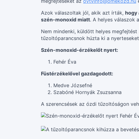
megfejtéseket az
ovtvinfo@omekozd.hu
e
Azok válaszoltak jól, akik azt írták,
hogy 
szén-monoxid miatt
. A helyes válaszok a
Nem mindenki, küldött helyes megfejtést 
tűzoltóparancsnok húzta ki a nyerteseket
Szén-monoxid-érzékelőt nyert:
Fehér Éva
Füstérzékelővel gazdagodott:
Medve Józsefné
Szabóné Hornyák Zsuzsanna
A szerencsések az ózdi tűzoltóságon vehe