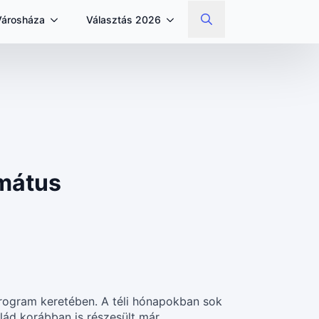
Városháza
Választás 2026
Search
for:
rmátus
program keretében. A téli hónapokban sok
alád korábban is részesült már