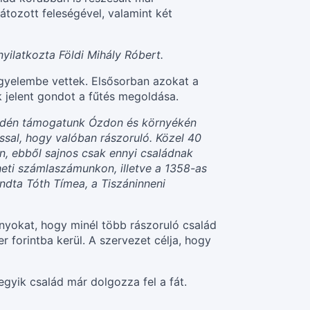
tozott feleségével, valamint két
nyilatkozta Földi Mihály Róbert.
igyelembe vettek. Elsősorban azokat a
k jelent gondot a fűtés megoldása.
it idén támogatunk Ózdon és környékén
ssal, hogy valóban rászoruló. Közel 40
, ebből sajnos csak ennyi családnak
heti számlaszámunkon, illetve a 1358-as
ndta Tóth Tímea, a Tiszáninneni
nyokat, hogy minél több rászoruló család
 forintba kerül. A szervezet célja, hogy