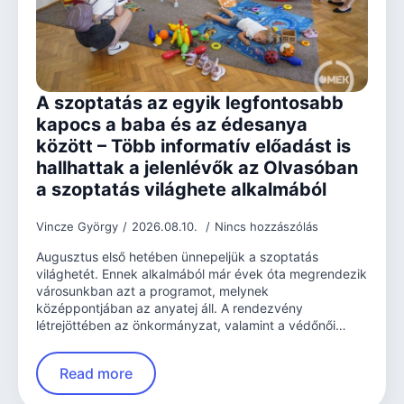
A szoptatás az egyik legfontosabb
kapocs a baba és az édesanya
között – Több informatív előadást is
hallhattak a jelenlévők az Olvasóban
a szoptatás világhete alkalmából
Vincze György
2026.08.10.
Nincs hozzászólás
Augusztus első hetében ünnepeljük a szoptatás
világhetét. Ennek alkalmából már évek óta megrendezik
városunkban azt a programot, melynek
középpontjában az anyatej áll. A rendezvény
létrejöttében az önkormányzat, valamint a védőnői…
Read more