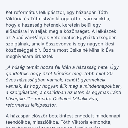
Két református lelkipásztor, egy házaspár, Tóth
Viktória és Tóth István látogatott el városunkba,
hogy a házasság hetének keretein belül egy
előadásra invitálják meg a közönséget. A lelkészek
az Abaújvár-Pányok Református Egyházközségben
szolgálnak, amely összevonva is egy nagyon kicsi
közösséggel bír. Ózdra most Csikainé Mihalik Éva
meghívására érkeztek.
„A hűség témát hozza fel idén a házasság hete. Úgy
gondoltuk, hogy őket kérnénk meg, több mint 20
éves házasságban vannak, felnőtt gyermekeik
vannak, és hogy hogyan élik meg a mindennapokban,
a szolgálatban, a családban az Isten és egymás iránti
hűségüket” – mondta Csikainé Mihalik Éva,
református lelkipásztor.
A házaspár először betekintést engedett mindennapi
teendőikbe, misszióikba. Tóth Viktória elmondta,