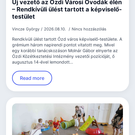
Új vezető az Ózdi Városi Óvodák élén
– Rendkívüli ülést tartott a képviselő-
testület
Vincze György
2026.08.10.
Nincs hozzászólás
Rendkívüli ülést tartott Ózd város képviselő-testülete. A
grémium három napirendi pontot vitatott meg. Mivel
egy korábbi tanácskozáson Molnár Gábor elnyerte az
Ózdi Közétkeztetési Intézmény vezetői pozícióját, ő
augusztus 14-ével lemondott…
Read more