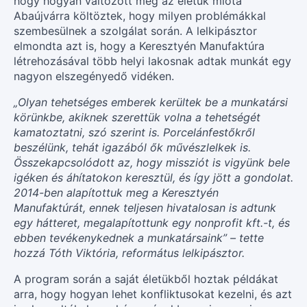
hogy hogyan változott meg az életük mióta
Abaújvárra költöztek, hogy milyen problémákkal
szembesülnek a szolgálat során. A lelkipásztor
elmondta azt is, hogy a Keresztyén Manufaktúra
létrehozásával több helyi lakosnak adtak munkát egy
nagyon elszegényedő vidéken.
„Olyan tehetséges emberek kerültek be a munkatársi
körünkbe, akiknek szerettük volna a tehetségét
kamatoztatni, szó szerint is. Porcelánfestőkről
beszélünk, tehát igazából ők művészlelkek is.
Összekapcsolódott az, hogy missziót is vigyünk bele
igéken és áhítatokon keresztül, és így jött a gondolat.
2014-ben alapítottuk meg a Keresztyén
Manufaktúrát, ennek teljesen hivatalosan is adtunk
egy hátteret, megalapítottunk egy nonprofit kft.-t, és
ebben tevékenykednek a munkatársaink” – tette
hozzá Tóth Viktória, református lelkipásztor.
A program során a saját életükből hoztak példákat
arra, hogy hogyan lehet konfliktusokat kezelni, és azt