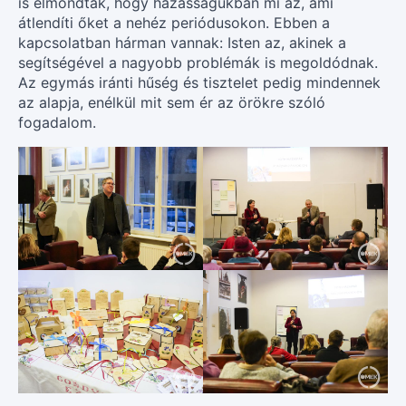
is elmondták, hogy házasságukban mi az, ami
átlendíti őket a nehéz periódusokon. Ebben a
kapcsolatban hárman vannak: Isten az, akinek a
segítségével a nagyobb problémák is megoldódnak.
Az egymás iránti hűség és tisztelet pedig mindennek
az alapja, enélkül mit sem ér az örökre szóló
fogadalom.