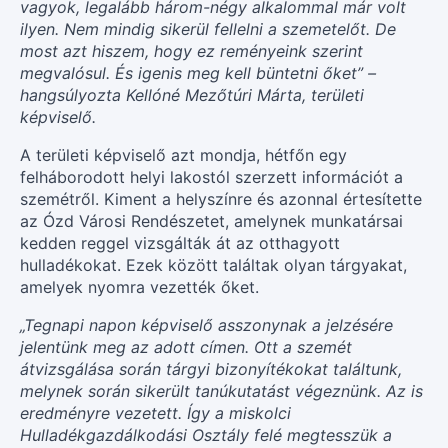
vagyok, legalább három-négy alkalommal már volt
ilyen. Nem mindig sikerül fellelni a szemetelőt. De
most azt hiszem, hogy ez reményeink szerint
megvalósul. És igenis meg kell büntetni őket” –
hangsúlyozta Kellóné Mezőtúri Márta, területi
képviselő.
A területi képviselő azt mondja, hétfőn egy
felháborodott helyi lakostól szerzett információt a
szemétről. Kiment a helyszínre és azonnal értesítette
az Ózd Városi Rendészetet, amelynek munkatársai
kedden reggel vizsgálták át az otthagyott
hulladékokat. Ezek között találtak olyan tárgyakat,
amelyek nyomra vezették őket.
„Tegnapi napon képviselő asszonynak a jelzésére
jelentünk meg az adott címen. Ott a szemét
átvizsgálása során tárgyi bizonyítékokat találtunk,
melynek során sikerült tanúkutatást végeznünk. Az is
eredményre vezetett. Így a miskolci
Hulladékgazdálkodási Osztály felé megtesszük a