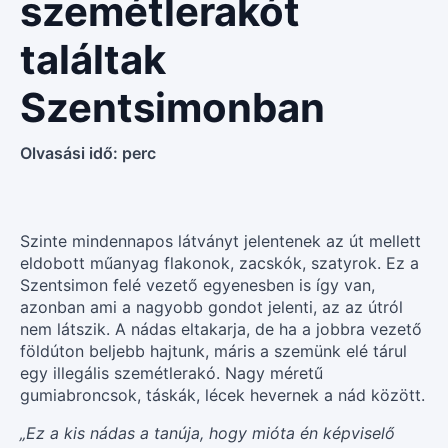
szemétlerakót
találtak
Szentsimonban
Olvasási idő:
perc
Szinte mindennapos látványt jelentenek az út mellett
eldobott műanyag flakonok, zacskók, szatyrok. Ez a
Szentsimon felé vezető egyenesben is így van,
azonban ami a nagyobb gondot jelenti, az az útról
nem látszik. A nádas eltakarja, de ha a jobbra vezető
földúton beljebb hajtunk, máris a szemünk elé tárul
egy illegális szemétlerakó. Nagy méretű
gumiabroncsok, táskák, lécek hevernek a nád között.
„Ez a kis nádas a tanúja, hogy mióta én képviselő