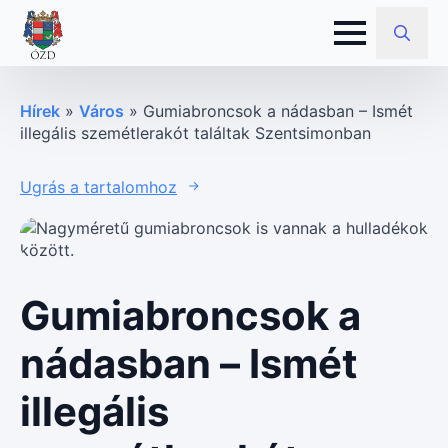
Search
for:
Hírek
»
Város
»
Gumiabroncsok a nádasban – Ismét
illegális szemétlerakót találtak Szentsimonban
Ugrás a tartalomhoz
Gumiabroncsok a
nádasban – Ismét
illegális