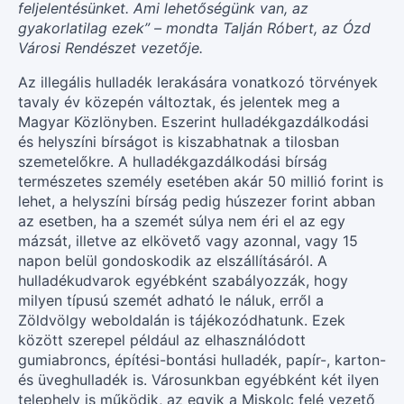
feljelentésünket. Ami lehetőségünk van, az
gyakorlatilag ezek” – mondta Talján Róbert, az Ózd
Városi Rendészet vezetője.
Az illegális hulladék lerakására vonatkozó törvények
tavaly év közepén változtak, és jelentek meg a
Magyar Közlönyben. Eszerint hulladékgazdálkodási
és helyszíni bírságot is kiszabhatnak a tilosban
szemetelőkre. A hulladékgazdálkodási bírság
természetes személy esetében akár 50 millió forint is
lehet, a helyszíni bírság pedig húszezer forint abban
az esetben, ha a szemét súlya nem éri el az egy
mázsát, illetve az elkövető vagy azonnal, vagy 15
napon belül gondoskodik az elszállításáról. A
hulladékudvarok egyébként szabályozzák, hogy
milyen típusú szemét adható le náluk, erről a
Zöldvölgy weboldalán is tájékozódhatunk. Ezek
között szerepel például az elhasználódott
gumiabroncs, építési-bontási hulladék, papír-, karton-
és üveghulladék is. Városunkban egyébként két ilyen
telephely is működik, az egyik a Miskolc felé vezető