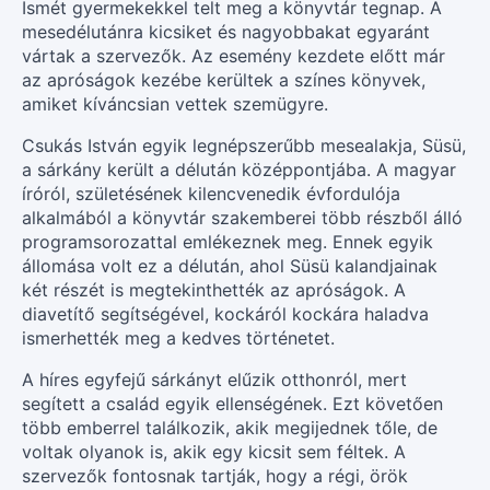
Ismét gyermekekkel telt meg a könyvtár tegnap. A
mesedélutánra kicsiket és nagyobbakat egyaránt
vártak a szervezők. Az esemény kezdete előtt már
az apróságok kezébe kerültek a színes könyvek,
amiket kíváncsian vettek szemügyre.
Csukás István egyik legnépszerűbb mesealakja, Süsü,
a sárkány került a délután középpontjába. A magyar
íróról, születésének kilencvenedik évfordulója
alkalmából a könyvtár szakemberei több részből álló
programsorozattal emlékeznek meg. Ennek egyik
állomása volt ez a délután, ahol Süsü kalandjainak
két részét is megtekinthették az apróságok. A
diavetítő segítségével, kockáról kockára haladva
ismerhették meg a kedves történetet.
A híres egyfejű sárkányt elűzik otthonról, mert
segített a család egyik ellenségének. Ezt követően
több emberrel találkozik, akik megijednek tőle, de
voltak olyanok is, akik egy kicsit sem féltek. A
szervezők fontosnak tartják, hogy a régi, örök