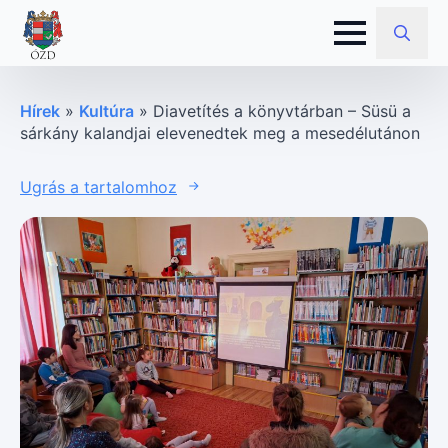
Search
for:
Hírek
»
Kultúra
»
Diavetítés a könyvtárban – Süsü a
sárkány kalandjai elevenedtek meg a mesedélutánon
Ugrás a tartalomhoz