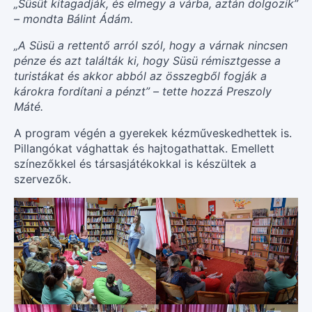
„Süsüt kitagadják, és elmegy a várba, aztán dolgozik”
– mondta Bálint Ádám.
„A Süsü a rettentő arról szól, hogy a várnak nincsen
pénze és azt találták ki, hogy Süsü rémisztgesse a
turistákat és akkor abból az összegből fogják a
károkra fordítani a pénzt” – tette hozzá Preszoly
Máté.
A program végén a gyerekek kézműveskedhettek is.
Pillangókat vághattak és hajtogathattak. Emellett
színezőkkel és társasjátékokkal is készültek a
szervezők.