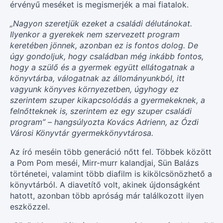
érvényű meséket is megismerjék a mai fiatalok.
„Nagyon szeretjük ezeket a családi délutánokat.
Ilyenkor a gyerekek nem szervezett program
keretében jönnek, azonban ez is fontos dolog. De
úgy gondoljuk, hogy családban még inkább fontos,
hogy a szülő és a gyermek együtt ellátogatnak a
könyvtárba, válogatnak az állományunkból, itt
vagyunk könyves környezetben, úgyhogy ez
szerintem szuper kikapcsolódás a gyermekeknek, a
felnőtteknek is, szerintem ez egy szuper családi
program” – hangsúlyozta Kovács Adrienn, az Ózdi
Városi Könyvtár gyermekkönyvtárosa.
Az író meséin több generáció nőtt fel. Többek között
a Pom Pom meséi, Mirr-murr kalandjai, Sün Balázs
történetei, valamint több diafilm is kikölcsönözhető a
könyvtárból. A diavetítő volt, akinek újdonságként
hatott, azonban több apróság már találkozott ilyen
eszközzel.