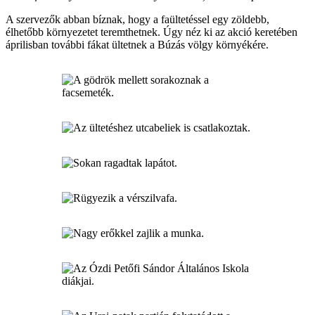
A szervezők abban bíznak, hogy a faültetéssel egy zöldebb,
élhetőbb környezetet teremthetnek. Úgy néz ki az akció keretében
áprilisban további fákat ültetnek a Búzás völgy környékére.