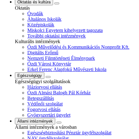
Oktatás és kultúra
Oktatás
Óvodák
Általános Iskolák
Középiskolák
Miskolci Egyetem kihelyezett tagozata
További oktatási intézmények
Kulturális intézmények
Ózdi Művelődési és Kommunikációs Nonprofit Kft.
Digitális Erőmű
Nemzeti Filmtörténeti Élménypark
Ózdi Városi Könyvtár
Erkel Ferenc Alapfokú Művészeti Iskola
Egészségügy
Egészségügyi szolgáltatások
Háziorvosi ellátás
Ózdi Almási Balogh Pál Kórház
Betegszállítás
Védőnői szolgálat
Fogorvosi ellátás
Gyógyszertári ügyelet
Állami intézmények
Állami intézmények a városban
Egészségbiztosítási Pénztár ügyfélszolgálat
NAV ügyfélszolgálat