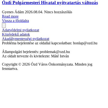
Ózdi Polgármesteri Hivatal nyitvatartás változás
Gyenes Ádám
2026.08.04.
Nincs hozzászólás
Read more
Vissza a főoldalra
Adatvédelmi nyilatkozat
Közérdekű adatok
Akadálymentességi nyilatkozat
Probléma bejelentése az oldallal kapcsolatban: honlap@ozd.hu
Állampolgári bejelentés: problemak@ozd.hu
Az oldalt tervezte és kivitelezte: Máté István
Copyright © 2026 Ózd Város Önkormányzata. Minden jog
fenntartva.