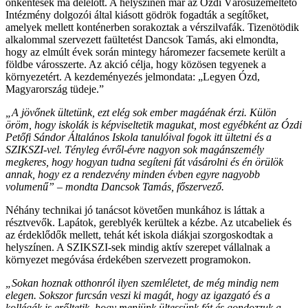
önkéntesek ma délelőtt. A helyszínen már az Ózdi Városüzemeltető
Intézmény dolgozói által kiásott gödrök fogadták a segítőket,
amelyek mellett konténerben sorakoztak a vérszilvafák. Tizenötödik
alkalommal szervezett faültetést Dancsok Tamás, aki elmondta,
hogy az elmúlt évek során mintegy háromezer facsemete került a
földbe városszerte. Az akció célja, hogy közösen tegyenek a
környezetért. A kezdeményezés jelmondata: „Legyen Ózd,
Magyarország tüdeje.”
„A jövőnek ültetünk, ezt elég sok ember magáénak érzi. Külön
öröm, hogy iskolák is képviseltetik magukat, most egyébként az Ózdi
Petőfi Sándor Általános Iskola tanulóival fogok itt ültetni és a
SZIKSZI-vel. Tényleg évről-évre nagyon sok magánszemély
megkeres, hogy hogyan tudna segíteni fát vásárolni és én örülök
annak, hogy ez a rendezvény minden évben egyre nagyobb
volumenű” – mondta Dancsok Tamás, főszervező.
Néhány technikai jó tanácsot követően munkához is láttak a
résztvevők. Lapátok, gereblyék kerültek a kézbe. Az utcabeliek és
az érdeklődők mellett, tehát két iskola diákjai szorgoskodtak a
helyszínen. A SZIKSZI-sek mindig aktív szerepet vállalnak a
környezet megóvása érdekében szervezett programokon.
„Sokan hoznak otthonról ilyen szemléletet, de még mindig nem
elegen. Sokszor furcsán veszi ki magát, hogy az igazgató és a
kollégák is erőltetik, hogy menjünk ültessünk fát és gondozzuk a