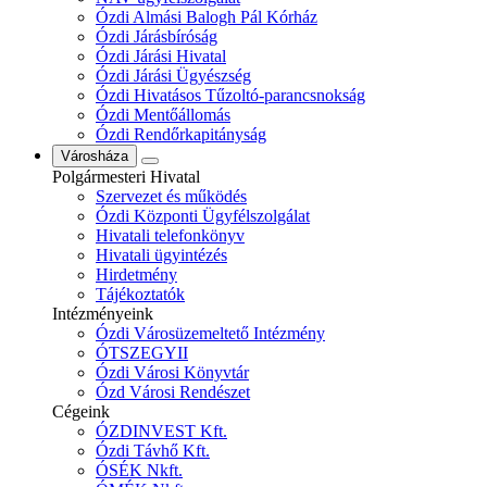
Ózdi Almási Balogh Pál Kórház
Ózdi Járásbíróság
Ózdi Járási Hivatal
Ózdi Járási Ügyészség
Ózdi Hivatásos Tűzoltó-parancsnokság
Ózdi Mentőállomás
Ózdi Rendőrkapitányság
Városháza
Polgármesteri Hivatal
Szervezet és működés
Ózdi Központi Ügyfélszolgálat
Hivatali telefonkönyv
Hivatali ügyintézés
Hirdetmény
Tájékoztatók
Intézményeink
Ózdi Városüzemeltető Intézmény
ÓTSZEGYII
Ózdi Városi Könyvtár
Ózd Városi Rendészet
Cégeink
ÓZDINVEST Kft.
Ózdi Távhő Kft.
ÓSÉK Nkft.