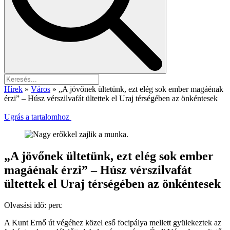
Hírek
»
Város
»
„A jövőnek ültetünk, ezt elég sok ember magáénak
érzi” – Húsz vérszilvafát ültettek el Uraj térségében az önkéntesek
Ugrás a tartalomhoz
„A jövőnek ültetünk, ezt elég sok ember
magáénak érzi” – Húsz vérszilvafát
ültettek el Uraj térségében az önkéntesek
Olvasási idő:
perc
A Kunt Ernő út végéhez közel eső focipálya mellett gyülekeztek az