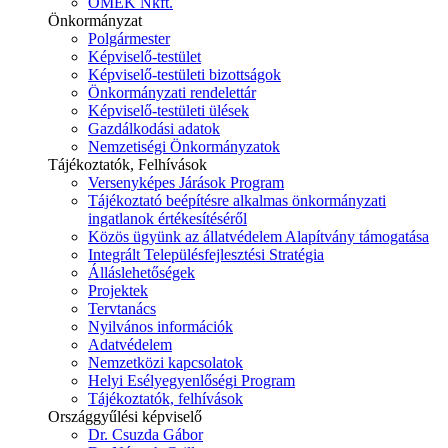
ÓMÉK Nkft.
Önkormányzat
Polgármester
Képviselő-testület
Képviselő-testületi bizottságok
Önkormányzati rendelettár
Képviselő-testületi ülések
Gazdálkodási adatok
Nemzetiségi Önkormányzatok
Tájékoztatók, Felhívások
Versenyképes Járások Program
Tájékoztató beépítésre alkalmas önkormányzati
ingatlanok értékesítéséről
Közös ügyünk az állatvédelem Alapítvány támogatása
Integrált Településfejlesztési Stratégia
Álláslehetőségek
Projektek
Tervtanács
Nyilvános információk
Adatvédelem
Nemzetközi kapcsolatok
Helyi Esélyegyenlőségi Program
Tájékoztatók, felhívások
Országgyűlési képviselő
Dr. Csuzda Gábor