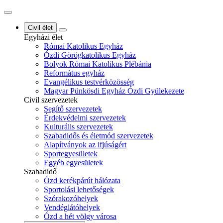
Civil élet
Egyházi élet
Római Katolikus Egyház
Ózdi Görögkatolikus Egyház
Bolyok Római Katolikus Plébánia
Református egyház
Evangélikus testvérközösség
Magyar Pünkösdi Egyház Ózdi Gyülekezete
Civil szervezetek
Segítő szervezetek
Érdekvédelmi szervezetek
Kulturális szervezetek
Szabadidős és életmód szervezetek
Alapítványok az ifjúságért
Sportegyesületek
Egyéb egyesületek
Szabadidő
Ózd kerékpárút hálózata
Sportolási lehetőségek
Szórakozóhelyek
Vendéglátóhelyek
Ózd a hét völgy városa