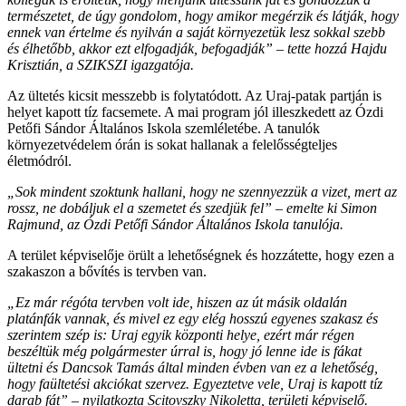
természetet, de úgy gondolom, hogy amikor megérzik és látják, hogy
ennek van értelme és nyilván a saját környezetük lesz sokkal szebb
és élhetőbb, akkor ezt elfogadják, befogadják” – tette hozzá Hajdu
Krisztián, a SZIKSZI igazgatója.
Az ültetés kicsit messzebb is folytatódott. Az Uraj-patak partján is
helyet kapott tíz facsemete. A mai program jól illeszkedett az Ózdi
Petőfi Sándor Általános Iskola szemléletébe. A tanulók
környezetvédelem órán is sokat hallanak a felelősségteljes
életmódról.
„Sok mindent szoktunk hallani, hogy ne szennyezzük a vizet, mert az
rossz, ne dobáljuk el a szemetet és szedjük fel” – emelte ki Simon
Rajmund, az Ózdi Petőfi Sándor Általános Iskola tanulója.
A terület képviselője örült a lehetőségnek és hozzátette, hogy ezen a
szakaszon a bővítés is tervben van.
„Ez már régóta tervben volt ide, hiszen az út másik oldalán
platánfák vannak, és mivel ez egy elég hosszú egyenes szakasz és
szerintem szép is: Uraj egyik központi helye, ezért már régen
beszéltük még polgármester úrral is, hogy jó lenne ide is fákat
ültetni és Dancsok Tamás által minden évben van ez a lehetőség,
hogy faültetési akciókat szervez. Egyeztetve vele, Uraj is kapott tíz
darab fát” – nyilatkozta Scitovszky Nikoletta, területi képviselő.