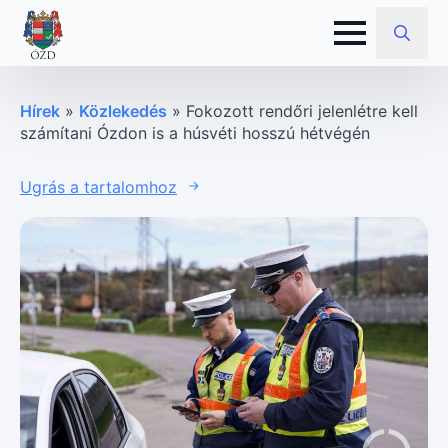
Search
for:
Hírek
»
Közlekedés
»
Fokozott rendőri jelenlétre kell
számítani Ózdon is a húsvéti hosszú hétvégén
Ugrás a tartalomhoz