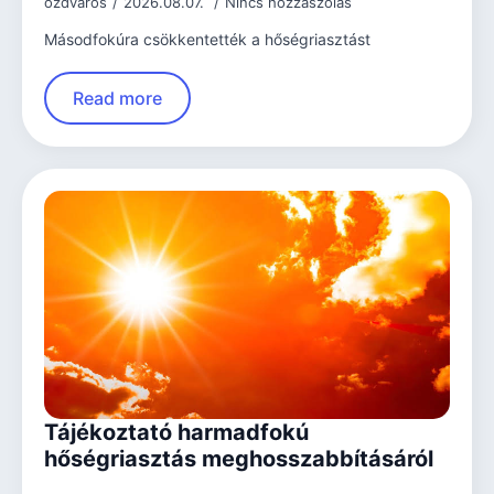
ozdvaros
2026.08.07.
Nincs hozzászólás
Másodfokúra csökkentették a hőségriasztást
Read more
Tájékoztató harmadfokú
hőségriasztás meghosszabbításáról