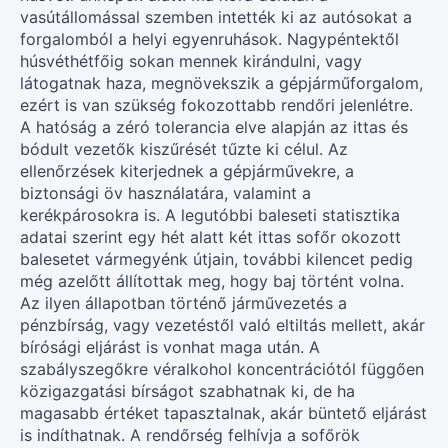
vasútállomással szemben intették ki az autósokat a
forgalomból a helyi egyenruhások. Nagypéntektől
húsvéthétfőig sokan mennek kirándulni, vagy
látogatnak haza, megnövekszik a gépjárműforgalom,
ezért is van szükség fokozottabb rendőri jelenlétre.
A hatóság a zéró tolerancia elve alapján az ittas és
bódult vezetők kiszűrését tűzte ki célul. Az
ellenőrzések kiterjednek a gépjárművekre, a
biztonsági öv használatára, valamint a
kerékpárosokra is. A legutóbbi baleseti statisztika
adatai szerint egy hét alatt két ittas sofőr okozott
balesetet vármegyénk útjain, további kilencet pedig
még azelőtt állítottak meg, hogy baj történt volna.
Az ilyen állapotban történő járművezetés a
pénzbírság, vagy vezetéstől való eltiltás mellett, akár
bírósági eljárást is vonhat maga után. A
szabályszegőkre véralkohol koncentrációtól függően
közigazgatási bírságot szabhatnak ki, de ha
magasabb értéket tapasztalnak, akár büntető eljárást
is indíthatnak. A rendőrség felhívja a sofőrök