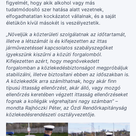
figyelmét, hogy akik alkohol vagy más
tudatmódosító szer hatása alatt vezetnek,
elfogadhatatlan kockázatot vállalnak, és a saját
életükön kívül másokét is veszélyeztetik.
„Növeljük a közterületi szolgálatnak az időtartamát,
illetve a létszámát is és kifejezetten az ittas
járművezetéssel kapcsolatos szabályszegőket
igyekszünk kiszűrni a közúti forgalomból.
Kifejezetten azért, hogy megnövekedett
forgalomban a közlekedésbiztonságot megpróbáljuk
stabilizálni, illetve biztosítani ebben az időszakban is.
A közlekedők arra számíthatnak, hogy akár finn
típusú ittasság ellenőrzést, akár álló, vagy mozgó
ellenőrzés keretében végzett ittasság ellenőrzéseket
fognak a kollégák végrehajtani nagy számban” –
mondta Rajhóczki Péter, az Ózdi Rendőrkapitányság
közlekedésrendészeti osztályvezetője.