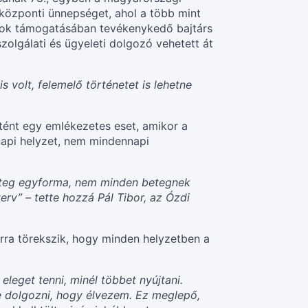
központi ünnepséget, ahol a több mint
 azok támogatásában tevékenykedő bajtárs
lgálati és ügyeleti dolgozó vehetett át
s volt, felemelő történetet is lehetne
tént egy emlékezetes eset, amikor a
napi helyzet, nem mindennapi
eteg egyforma, nem minden betegnek
erv” – tette hozzá Pál Tibor, az Ózdi
arra törekszik, hogy minden helyzetben a
leget tenni, minél többet nyújtani.
e dolgozni, hogy élvezem. Ez meglepő,