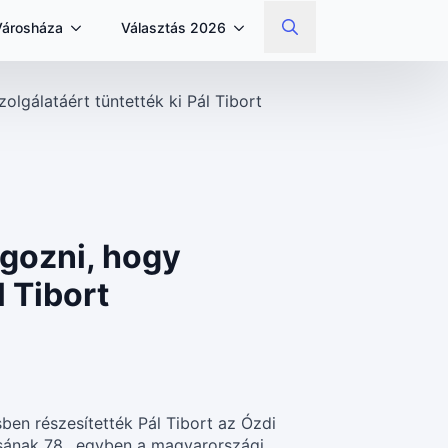
Városháza
Választás 2026
Search
for:
lgálatáért tüntették ki Pál Tibort
gozni, hogy
 Tibort
ben részesítették Pál Tibort az Ózdi
sának 78., egyben a magyarországi