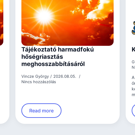
Tájékoztató harmadfokú
K
hőségriasztás
G
meghosszabbításáról
N
Vincze György
2026.08.05.
A
Nincs hozzászólás
ó
k
m
Read more