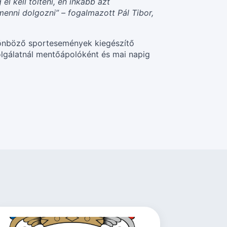
l kell tölteni, én inkább azt
enni dolgozni” – fogalmazott Pál Tibor,
ülönböző sportesemények kiegészítő
olgálatnál mentőápolóként és mai napig