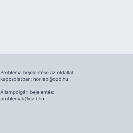
Probléma bejelentése az oldallal
kapcsolatban: honlap@ozd.hu
Állampolgári bejelentés:
problemak@ozd.hu