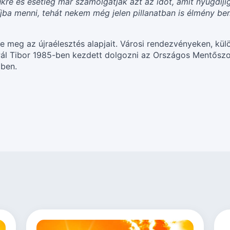
 és esetleg már számolgatják azt az időt, amit nyugdíjig e
ba menni, tehát nekem még jelen pillanatban is élmény bem
te meg az újraélesztés alapjait. Városi rendezvényeken, k
. Pál Tibor 1985-ben kezdett dolgozni az Országos Mentősz
gben.