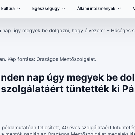
 kultúra
Egészségügy
Állami intézmények
 nap úgy megyek be dolgozni, hogy élvezem” – Hűséges szo
inden nap úgy megyek be dol
zolgálatáért tüntették ki Pál
éldamutatóan teljesített, 40 éves szolgálatáért kitüntetés
, a mentők napján az Országos Mentőszolgálat megalakulá