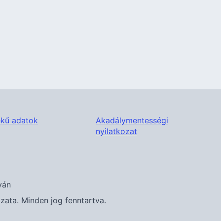
kű adatok
Akadálymentességi
nyilatkozat
ván
ta. Minden jog fenntartva.