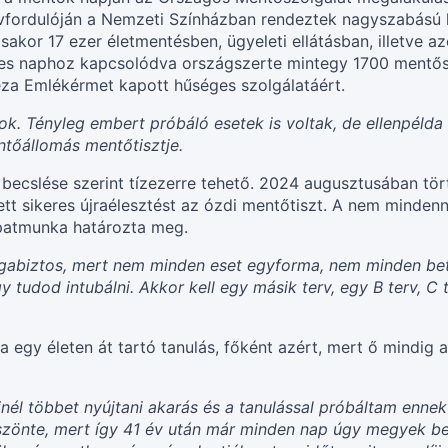
évfordulóján a Nemzeti Színházban rendeztek nagyszabású 
akor 17 ezer életmentésben, ügyeleti ellátásban, illetve
es naphoz kapcsolódva országszerte mintegy 1700 mentőszo
éza Emlékérmet kapott hűséges szolgálatáért.
ok. Tényleg embert próbáló esetek is voltak, de ellenpélda i
ntőállomás mentőtisztje.
becslése szerint tízezerre tehető. 2024 augusztusában tör
tt sikeres újraélesztést az ózdi mentőtiszt. A nem minden
apatmunka határozta meg.
agabiztos, mert nem minden eset egyforma, nem minden b
tudod intubálni. Akkor kell egy másik terv, egy B terv, C t
 egy életen át tartó tanulás, főként azért, mert ő mindig 
él többet nyújtani akarás és a tanulással próbáltam ennek e
köszönte, mert így 41 év után már minden nap úgy megyek b