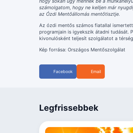
hogy sokan úgy mennek be a munkahelyükre
számolgatom, hogy ne kelljen már nyugdíj
az Ózdi Mentőállomás mentőtisztje.
Az ózdi mentős számos fiatallal ismertet
programjain is igyekszik átadni tudását
kivonulósként teljesít szolgálatot a térsé
Kép forrása: Országos Mentőszolgálat
Facebook
Email
Legfrissebbek