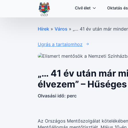
Civil élet
Oktatás és
Hírek
»
Város
»
„… 41 év után már minden
Ugrás a tartalomhoz
„… 41 év után már m
élvezem” – Hűséges s
Olvasási idő:
perc
Az Országos Mentőszolgálat kötelékében p
Mentőállomás mentőtisztjét. Május 10-én