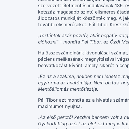
szervezett életmentés indulásának 139. 
kétszáz magasabb szintű elismerés átadás
áldozatos munkáját köszönték meg. A jel
további elismeréseket. Pál Tibor Kresz G
„Történtek akár pozitív, akár negatív dolg
előhozni” – mondta Pál Tibor, az Ózdi Me
Ha összeszámolnánk kivonulásai számát, 
páciens mellkasának megnyitásával végze
beavatkozást kívánt, amely sikerét a cs
„Ez az a szakma, amiben nem lehetsz m
egyforma az anatómiája. Nem biztos, hogy 
Mentőállomás mentőtisztje.
Pál Tibor azt mondta ez a hivatás számára
maximumot nyújtsa.
„Az első perctől kezdve bennem volt a min
Gyakorlatilag azért az élet ezt meg is 