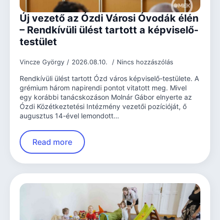
Új vezető az Ózdi Városi Óvodák élén
– Rendkívüli ülést tartott a képviselő-
testület
Vincze György
2026.08.10.
Nincs hozzászólás
Rendkívüli ülést tartott Ózd város képviselő-testülete. A
grémium három napirendi pontot vitatott meg. Mivel
egy korábbi tanácskozáson Molnár Gábor elnyerte az
Ózdi Közétkeztetési Intézmény vezetői pozícióját, ő
augusztus 14-ével lemondott…
Read more