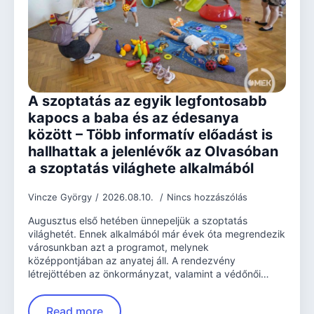
A szoptatás az egyik legfontosabb
kapocs a baba és az édesanya
között – Több informatív előadást is
hallhattak a jelenlévők az Olvasóban
a szoptatás világhete alkalmából
Vincze György
2026.08.10.
Nincs hozzászólás
Augusztus első hetében ünnepeljük a szoptatás
világhetét. Ennek alkalmából már évek óta megrendezik
városunkban azt a programot, melynek
középpontjában az anyatej áll. A rendezvény
létrejöttében az önkormányzat, valamint a védőnői…
Read more