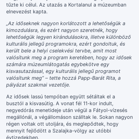
tűzte ki célul. Az utazás a Kortalanul a múzeumban
elnevezést kapta.
„Az időseknek nagyon korlátozott a lehetőségük a
kimozdulásra, és ezért nagyon szeretnék, hogy
lehetőségük legyen kirándulásokra, illetve különböző
kulturális jellegű programokra, ezért gondoltuk, és
került bele a helyi cselekvési tervbe, amit most
valósítunk meg a program keretében, hogy az idősek
számára múzeumlátogatás egybekötve egy
kisvasutazással, egy kulturális jellegű programot
valósítunk meg” – tette hozzá Papp-Barát Rita, a
pályázat szakmai vezetője.
Az idősek lassú tempóban együtt sétáltak el a
busztól a kisvasútig. A vonat fél 11-kor indult,
negyedórás menetideje után végül a Fátyol-vízesés
megállónál, a végállomáson szálltak le. Sokan nagyon
régen voltak ott utoljára, és meglepődtek, hogy
mennyit fejlődött a Szalajka-völgy az utóbbi
évtizedekben.