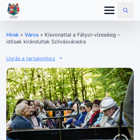
Search
for:
Hírek
»
Város
»
Kisvonattal a Fátyol-vízesésig –
idősek kirándultak Szilvásváradra
Ugrás a tartalomhoz