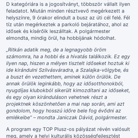
D kategóriára is a jogosítványt, többször vállalt ilyen
feladatot. Miután minden résztvevő megérkezett a
helyszínre, 9 órakor elindult a busz az úti cél felé. Fél
tíz után megérkeztek a parkoló bejáratához, ahol az
idősek és kísérőik leszálltak. A polgármester
elmondta, mindig örül, ha hobbijának hódolhat.
„Ritkán adatik meg, de a legnagyobb öröm
számomra, ha a hobbi és a hivatás találkozik. Ez egy
ilyen nap, hiszen a mélyen tisztelt időseket hoztuk ki
ide kirándulni Szilvásváradra, a Szalajka-völgybe, és
a buszt én vezethettem, aminek külön örülök. De
annak örülök leginkább, hogy az idősotthonokból,
nyugdíjas klubokból sikerült kimozdítani az időseket,
és egy olyan kiránduláson vehetnek részt a
projektnek köszönhetően a mai nap során, ami azt
gondolom, hogy hosszú időre bele fog évődni az
emlékeibe” – mondta Janiczak Dávid, polgármester.
A program egy TOP Plusz-os pályázat révén valósult
meg, amely a helyi kulturális közösségfejlesztést