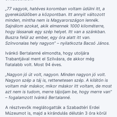
„77 vagyok, hatéves koromban voltam üdülni itt, a
gyereküdülőben a központban. Itt annyit változott
minden, mintha nem is Magyarországon lennék.
Sajnálom azokat, akik elmennek 1000 kilométerre,
hogy lássanak egy szép helyet. Itt van a szánkban.
Buszra felül az ember, egy óra alatt itt van.
Színvonalas hely nagyon” – nyilatkozta Bacsó János.
Ivánkó Bertalanné elmondta, hogy utoljára
Trabantjával ment el Szilvásra, de akkor még
fiatalabb volt. Most 94 éves.
„Nagyon jó út volt, nagyon. Minden nagyon jó volt.
Nagyon szép a táj is, rettenetesen szép. A kilátón is
voltam már máskor, mikor máskor itt voltam, de most
azt nem is tudom, merre tájoljam be, hogy merre van”
– fogalamzott Ivánkó Bertalanné.
A résztvevők meglátogatták a Szabadtéri Erdei
Múzeumot is, majd a kirándulás délután 3 óra körül