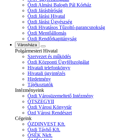
Ózdi Almási Balogh Pál Kórház
Ózdi Járásbíróság
Ózdi Járási Hivatal
Ózdi Járási Ügyészség
Ózdi Hivatásos Tűzoltó-parancsnokság
Ózdi Mentőállomás
Ózdi Rendőrkapitányság
Városháza
Polgármesteri Hivatal
Szervezet és működés
Ózdi Központi Ügyfélszolgálat
Hivatali telefonkönyv
Hivatali ügyintézés
Hirdetmény
Tájékoztatók
Intézményeink
Ózdi Városüzemeltető Intézmény
ÓTSZEGYII
Ózdi Városi Könyvtár
Ózd Városi Rendészet
Cégeink
ÓZDINVEST Kft.
Ózdi Távhő Kft.
ÓSÉK Nkft.