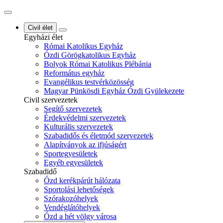
Civil élet
Egyházi élet
Római Katolikus Egyház
Ózdi Görögkatolikus Egyház
Bolyok Római Katolikus Plébánia
Református egyház
Evangélikus testvérközösség
Magyar Pünkösdi Egyház Ózdi Gyülekezete
Civil szervezetek
Segítő szervezetek
Érdekvédelmi szervezetek
Kulturális szervezetek
Szabadidős és életmód szervezetek
Alapítványok az ifjúságért
Sportegyesületek
Egyéb egyesületek
Szabadidő
Ózd kerékpárút hálózata
Sportolási lehetőségek
Szórakozóhelyek
Vendéglátóhelyek
Ózd a hét völgy városa