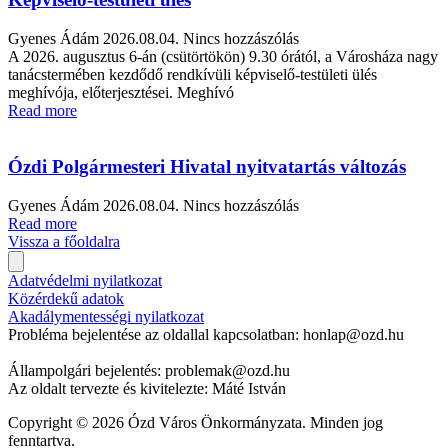
Gyenes Ádám
2026.08.04.
Nincs hozzászólás
A 2026. augusztus 6-án (csütörtökön) 9.30 órától, a Városháza nagy
tanácstermében kezdődő rendkívüli képviselő-testületi ülés
meghívója, előterjesztései. Meghívó
Read more
Ózdi Polgármesteri Hivatal nyitvatartás változás
Gyenes Ádám
2026.08.04.
Nincs hozzászólás
Read more
Vissza a főoldalra
Adatvédelmi nyilatkozat
Közérdekű adatok
Akadálymentességi nyilatkozat
Probléma bejelentése az oldallal kapcsolatban: honlap@ozd.hu
Állampolgári bejelentés: problemak@ozd.hu
Az oldalt tervezte és kivitelezte: Máté István
Copyright © 2026 Ózd Város Önkormányzata. Minden jog
fenntartva.