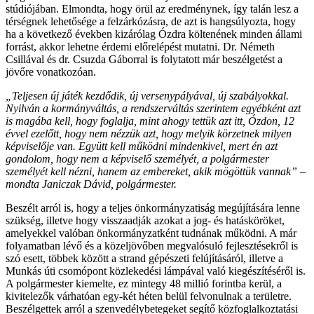
stúdiójában. Elmondta, hogy örül az eredménynek, így talán lesz a
térségnek lehetősége a felzárkózásra, de azt is hangsúlyozta, hogy
ha a következő években kizárólag Ózdra költenének minden állami
forrást, akkor lehetne érdemi előrelépést mutatni. Dr. Németh
Csillával és dr. Csuzda Gáborral is folytatott már beszélgetést a
jövőre vonatkozóan.
„Teljesen új játék kezdődik, új versenypályával, új szabályokkal.
Nyilván a kormányváltás, a rendszerváltás szerintem egyébként azt
is magába kell, hogy foglalja, mint ahogy tettük azt itt, Ózdon, 12
évvel ezelőtt, hogy nem nézzük azt, hogy melyik körzetnek milyen
képviselője van. Együtt kell működni mindenkivel, mert én azt
gondolom, hogy nem a képviselő személyét, a polgármester
személyét kell nézni, hanem az embereket, akik mögöttük vannak” –
mondta Janiczak Dávid, polgármester.
Beszélt arról is, hogy a teljes önkormányzatiság megújítására lenne
szükség, illetve hogy visszaadják azokat a jog- és hatásköröket,
amelyekkel valóban önkormányzatként tudnának működni. A már
folyamatban lévő és a közeljövőben megvalósuló fejlesztésekről is
szó esett, többek között a strand gépészeti felújításáról, illetve a
Munkás úti csomópont közlekedési lámpával való kiegészítéséről is.
A polgármester kiemelte, ez mintegy 48 millió forintba kerül, a
kivitelezők várhatóan egy-két héten belül felvonulnak a területre.
Beszélgettek arról a szenvedélybetegeket segítő közfoglalkoztatási