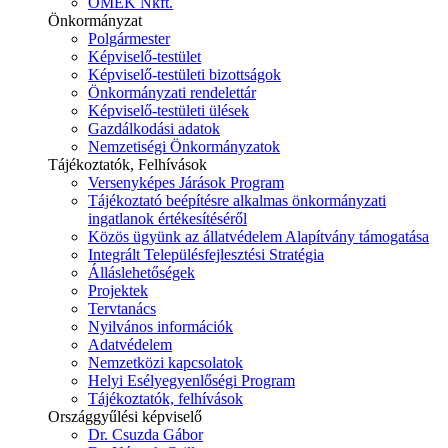
ÓMÉK Nkft.
Önkormányzat
Polgármester
Képviselő-testület
Képviselő-testületi bizottságok
Önkormányzati rendelettár
Képviselő-testületi ülések
Gazdálkodási adatok
Nemzetiségi Önkormányzatok
Tájékoztatók, Felhívások
Versenyképes Járások Program
Tájékoztató beépítésre alkalmas önkormányzati
ingatlanok értékesítéséről
Közös ügyünk az állatvédelem Alapítvány támogatása
Integrált Településfejlesztési Stratégia
Álláslehetőségek
Projektek
Tervtanács
Nyilvános információk
Adatvédelem
Nemzetközi kapcsolatok
Helyi Esélyegyenlőségi Program
Tájékoztatók, felhívások
Országgyűlési képviselő
Dr. Csuzda Gábor