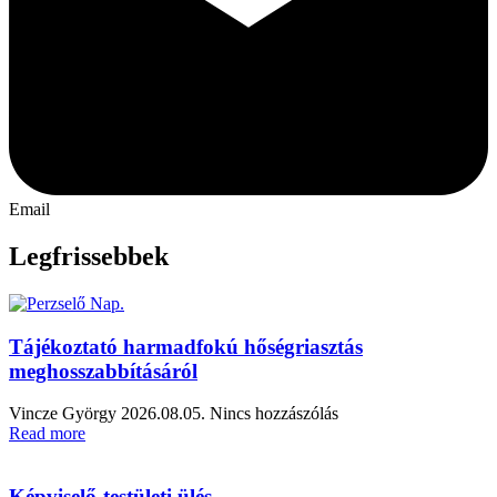
Email
Legfrissebbek
Tájékoztató harmadfokú hőségriasztás
meghosszabbításáról
Vincze György
2026.08.05.
Nincs hozzászólás
Read more
Képviselő-testületi ülés