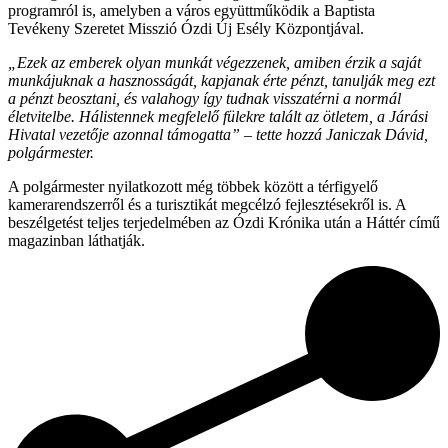
programról is, amelyben a város együttműködik a Baptista
Tevékeny Szeretet Misszió Ózdi Új Esély Központjával.
„Ezek az emberek olyan munkát végezzenek, amiben érzik a saját
munkájuknak a hasznosságát, kapjanak érte pénzt, tanulják meg ezt
a pénzt beosztani, és valahogy így tudnak visszatérni a normál
életvitelbe. Hálistennek megfelelő fülekre talált az ötletem, a Járási
Hivatal vezetője azonnal támogatta” – tette hozzá Janiczak Dávid,
polgármester.
A polgármester nyilatkozott még többek között a térfigyelő
kamerarendszerről és a turisztikát megcélzó fejlesztésekről is. A
beszélgetést teljes terjedelmében az Ózdi Krónika után a Háttér című
magazinban láthatják.