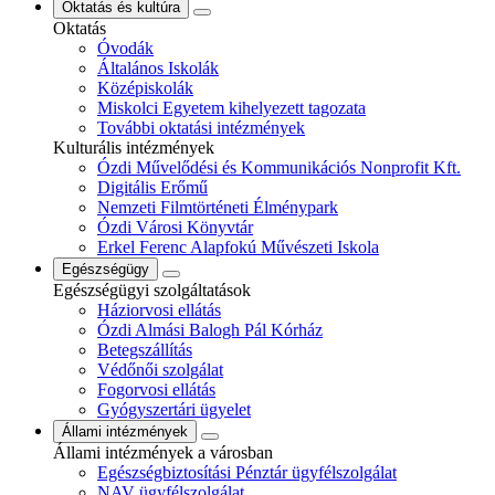
Oktatás és kultúra
Oktatás
Óvodák
Általános Iskolák
Középiskolák
Miskolci Egyetem kihelyezett tagozata
További oktatási intézmények
Kulturális intézmények
Ózdi Művelődési és Kommunikációs Nonprofit Kft.
Digitális Erőmű
Nemzeti Filmtörténeti Élménypark
Ózdi Városi Könyvtár
Erkel Ferenc Alapfokú Művészeti Iskola
Egészségügy
Egészségügyi szolgáltatások
Háziorvosi ellátás
Ózdi Almási Balogh Pál Kórház
Betegszállítás
Védőnői szolgálat
Fogorvosi ellátás
Gyógyszertári ügyelet
Állami intézmények
Állami intézmények a városban
Egészségbiztosítási Pénztár ügyfélszolgálat
NAV ügyfélszolgálat