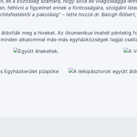
, és a közösség számára, hogy sóvá és világossággá lenni 
an, felhívni a figyelmet ennek a fontosságára, szolgálni Is
rítésfestéstől a pakolásig” – tette hozzá dr. Balogh Róber
t áldották meg a híveket. Az ökumenikus imahét péntekig f
 is minden alkalommal más-más egyházközségek tagjai csatl