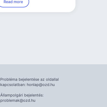
Read more
Probléma bejelentése az oldallal
kapcsolatban: honlap@ozd.hu
Állampolgári bejelentés:
problemak@ozd.hu