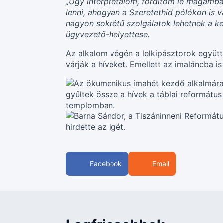
„Úgy interpretálom, fordítom le magamban
lenni, ahogyan a Szeretethíd pólókon is v
nagyon sokrétű szolgálatok lehetnek a ke
ügyvezető-helyettese.
Az alkalom végén a lelkipásztorok együt
várják a híveket. Emellett az imaláncba
Facebook
Email