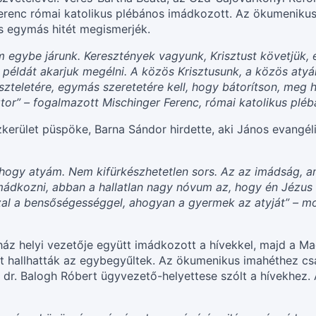
erenc római katolikus plébános imádkozott. Az ökumenikus 
s egymás hitét megismerjék.
m egybe járunk. Keresztények vagyunk, Krisztust követjük
példát akarjuk megélni. A közös Krisztusunk, a közös atyá
zteletére, egymás szeretetére kell, hogy bátorítson, meg
tor” – fogalmazott Mischinger Ferenc, római katolikus pléb
erület püspöke, Barna Sándor hirdette, aki János evangéliu
hogy atyám. Nem kifürkészhetetlen sors. Az az imádság, am
 imádkozni, abban a hallatlan nagy nóvum az, hogy én Jézus
zal a bensőségességgel, ahogyan a gyermek az atyját” – mo
áz helyi vezetője együtt imádkozott a hívekkel, majd a M
t hallhatták az egybegyűltek. Az ökumenikus imahéthez c
n dr. Balogh Róbert ügyvezető-helyettese szólt a hívekhez