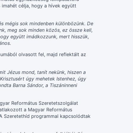
imahét célja, hogy a hívek együtt
, és mégis sok mindenben különbözünk. De
nk, meg sok minden közös, ez össze kell,
 hogy együtt imádkozzunk, mert hisszük,
ános.
mából olvasott fel, majd reflektált az
it Jézus mond, tanít nekünk, hiszen a
 Krisztusért úgy mehetek Istenhez, úgy
ndta Barna Sándor, a Tiszáninneni
agyar Református Szeretetszolgálat
satlakozott a Magyar Református
. A Szeretethíd programmal kapcsolódtak