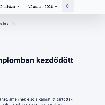
Városháza
Választás 2026
Search
for:
s imahét
emplomban kezdődött
t, amelynek első alkalmát itt tartották
ormátus Egyházközség lelkipásztora