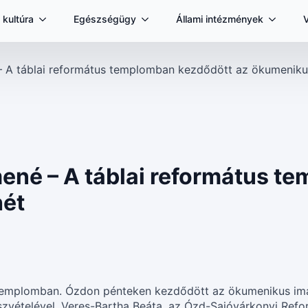
 kultúra
Egészségügy
Állami intézmények
– A táblai református templomban kezdődött az ökumeniku
ené – A táblai református t
hét
 templomban. Ózdon pénteken kezdődött az ökumenikus imahé
észvételével. Veres-Bartha Beáta, az Ózd-Sajóvárkonyi Ref