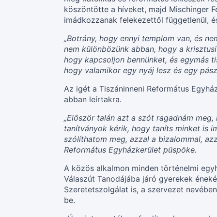
köszöntötte a híveket, majd Mischinger F
imádkozzanak felekezettől függetlenül, é
„Botrány, hogy ennyi templom van, és ne
nem különbözünk abban, hogy a krisztusi 
hogy kapcsoljon bennünket, és egymás tis
hogy valamikor egy nyáj lesz és egy pász
Az igét a Tiszáninneni Református Egyházk
abban leírtakra.
„Először talán azt a szót ragadnám meg, 
tanítványok kérik, hogy taníts minket is
szólíthatom meg, azzal a bizalommal, az
Református Egyházkerület püspöke.
A közös alkalmon minden történelmi egyh
Válaszút Tanodájába járó gyerekek éneké
Szeretetszolgálat is, a szervezet nevébe
be.