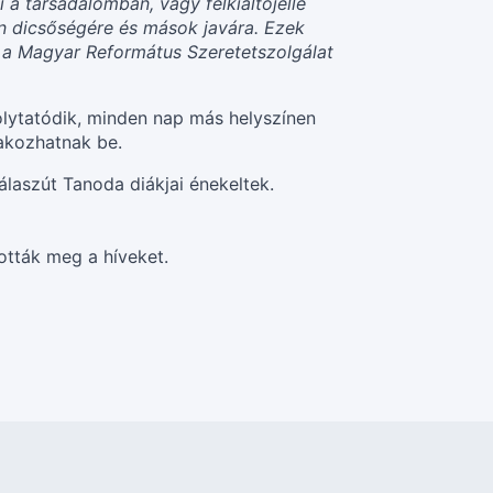
a társadalomban, vagy felkiáltójellé
ten dicsőségére és mások javára. Ezek
t, a Magyar Református Szeretetszolgálat
olytatódik, minden nap más helyszínen
akozhatnak be.