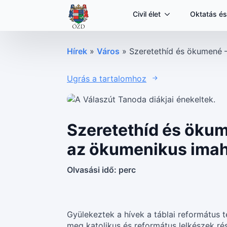
Civil élet
Oktatás és
Hírek
»
Város
»
Szeretethíd és ökumené 
Ugrás a tartalomhoz
Szeretethíd és ökum
az ökumenikus ima
Olvasási idő:
perc
Gyülekeztek a hívek a táblai református
meg katolikus és református lelkészek r