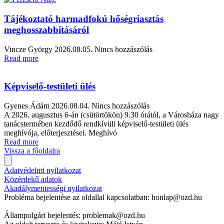
Tájékoztató harmadfokú hőségriasztás
meghosszabbításáról
Vincze György
2026.08.05.
Nincs hozzászólás
Read more
Képviselő-testületi ülés
Gyenes Ádám
2026.08.04.
Nincs hozzászólás
A 2026. augusztus 6-án (csütörtökön) 9.30 órától, a Városháza nagy
tanácstermében kezdődő rendkívüli képviselő-testületi ülés
meghívója, előterjesztései. Meghívó
Read more
Vissza a főoldalra
Adatvédelmi nyilatkozat
Közérdekű adatok
Akadálymentességi nyilatkozat
Probléma bejelentése az oldallal kapcsolatban: honlap@ozd.hu
Állampolgári bejelentés: problemak@ozd.hu