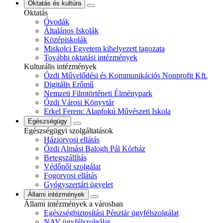
Oktatás és kultúra
Oktatás
Óvodák
Általános Iskolák
Középiskolák
Miskolci Egyetem kihelyezett tagozata
További oktatási intézmények
Kulturális intézmények
Ózdi Művelődési és Kommunikációs Nonprofit Kft.
Digitális Erőmű
Nemzeti Filmtörténeti Élménypark
Ózdi Városi Könyvtár
Erkel Ferenc Alapfokú Művészeti Iskola
Egészségügy
Egészségügyi szolgáltatások
Háziorvosi ellátás
Ózdi Almási Balogh Pál Kórház
Betegszállítás
Védőnői szolgálat
Fogorvosi ellátás
Gyógyszertári ügyelet
Állami intézmények
Állami intézmények a városban
Egészségbiztosítási Pénztár ügyfélszolgálat
NAV ügyfélszolgálat