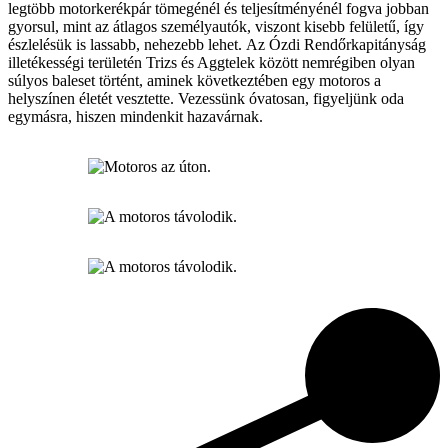
legtöbb motorkerékpár tömegénél és teljesítményénél fogva jobban
gyorsul, mint az átlagos személyautók, viszont kisebb felületű, így
észlelésük is lassabb, nehezebb lehet.
Az Ózdi Rendőrkapitányság
illetékességi területén Trizs és Aggtelek között nemrégiben olyan
súlyos baleset történt, aminek következtében egy motoros a
helyszínen életét vesztette. Vezessünk óvatosan, figyeljünk oda
egymásra, hiszen mindenkit hazavárnak.