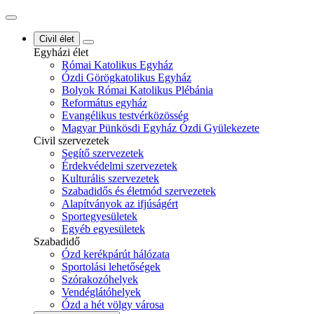
Civil élet
Egyházi élet
Római Katolikus Egyház
Ózdi Görögkatolikus Egyház
Bolyok Római Katolikus Plébánia
Református egyház
Evangélikus testvérközösség
Magyar Pünkösdi Egyház Ózdi Gyülekezete
Civil szervezetek
Segítő szervezetek
Érdekvédelmi szervezetek
Kulturális szervezetek
Szabadidős és életmód szervezetek
Alapítványok az ifjúságért
Sportegyesületek
Egyéb egyesületek
Szabadidő
Ózd kerékpárút hálózata
Sportolási lehetőségek
Szórakozóhelyek
Vendéglátóhelyek
Ózd a hét völgy városa