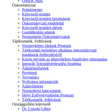
ÓMÉK Nkft.
Önkormányzat
Polgármester
Képviselő-testület
Képviselő-testületi bizottságok
Önkormányzati rendelettár
Képviselő-testületi ülések
Gazdálkodási adatok
Nemzetiségi Önkormányzatok
Tájékoztatók, Felhívások
Versenyképes Járások Program
Tájékoztató beépítésre alkalmas önkormányzati
ingatlanok értékesítéséről
Közös ügyünk az állatvédelem Alapítvány támogatása
Integrált Településfejlesztési Stratégia
Álláslehetőségek
Projektek
Tervtanács
Nyilvános információk
Adatvédelem
Nemzetközi kapcsolatok
Helyi Esélyegyenlőségi Program
Tájékoztatók, felhívások
Országgyűlési képviselő
Dr. Csuzda Gábor