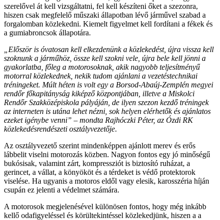
szerelővel át kell vizsgáltatni, fel kell készíteni őket a szezonra,
hiszen csak megfelelő műszaki állapotban lévő járművel szabad a
forgalomban közlekedni. Kiemelt figyelmet kell fordítani a fékek és
a gumiabroncsok állapotára.
„Először is óvatosan kell elkezdenünk a közlekedést, újra vissza kell
szoknunk a járműhöz, össze kell szokni vele, újra bele kell jönni a
gyakorlatba, főleg a motorosoknak, akik nagyobb teljesítményű
motorral közlekednek, nekik tudom ajánlani a vezetéstechnikai
tréningeket. Múlt héten is volt egy a Borsod-Abaúj-Zemplén megyei
rendőr főkapitányság kiképző központjában, illetve a Miskolci
Rendőr Szakközépiskola pályáján, de ilyen szezon kezdő tréningek
az interneten is utána lehet nézni, sok helyen elérhetők és ajánlatos
ezeket igénybe venni” – mondta Rajhóczki Péter, az Ózdi RK
közlekedésrendészeti osztályvezetője
.
Az osztályvezető szerint mindenképpen ajánlott merev és erős
lábbelit viselni motorozás közben. Nagyon fontos egy jó minőségű
bukósisak, valamint zárt, kompressziót is biztosító ruházat, a
gerincet, a vállat, a könyököt és a térdeket is védő protektorok
viselése. Ha ugyanis a motoros eldől vagy elesik, karosszéria híján
csupán ez jelenti a védelmet számára.
A motorosok megjelenésével különösen fontos, hogy még inkább
kellő odafigyeléssel és körültekintéssel közlekedjünk, hiszen a a