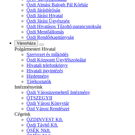
Ózdi Almási Balogh Pál Kórház
Ózdi Járásbíróság
Ózdi Járási Hivatal
Ózdi Járási Ügyészség
Ózdi Hivatásos Tűzoltó-parancsnokság
Ózdi Mentőállomás
Ózdi Rendőrkapitányság
Városháza
Polgármesteri Hivatal
Szervezet és működés
Ózdi Központi Ügyfélszolgálat
Hivatali telefonkönyv
Hivatali ügyintézés
Hirdetmény
Tájékoztatók
Intézményeink
Ózdi Városüzemeltető Intézmény
ÓTSZEGYII
Ózdi Városi Könyvtár
Ózd Városi Rendészet
Cégeink
ÓZDINVEST Kft.
Ózdi Távhő Kft.
ÓSÉK Nkft.