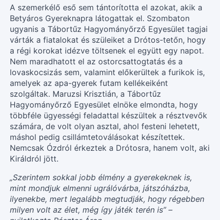
A szemerkélő eső sem tántorította el azokat, akik a
Betyáros Gyereknapra látogattak el. Szombaton
ugyanis a Tábortűz Hagyományőrző Egyesület tagjai
várták a fiatalokat és szüleiket a Drótos-tetőn, hogy
a régi korokat idézve töltsenek el együtt egy napot.
Nem maradhatott el az ostorcsattogtatás és a
lovaskocsizás sem, valamint előkerültek a furikok is,
amelyek az apa-gyerek futam kellékeiként
szolgáltak. Maruzsi Krisztián, a Tábortűz
Hagyományőrző Egyesület elnöke elmondta, hogy
többféle ügyességi feladattal készültek a résztvevők
számára, de volt olyan asztal, ahol festeni lehetett,
máshol pedig csillámtetoválásokat készítettek.
Nemcsak Ózdról érkeztek a Drótosra, hanem volt, aki
Királdról jött.
„Szerintem sokkal jobb élmény a gyerekeknek is,
mint mondjuk elmenni ugrálóvárba, játszóházba,
ilyenekbe, mert legalább megtudják, hogy régebben
milyen volt az élet, még így játék terén is” –