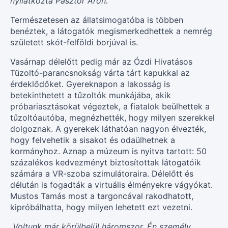
nyilatkozta Pásztor Áron.
Természetesen az állatsimogatóba is többen
benéztek, a látogatók megismerkedhettek a nemrég
született skót-felföldi borjúval is.
Vasárnap délelőtt pedig már az Ózdi Hivatásos
Tűzoltó-parancsnokság várta tárt kapukkal az
érdeklődőket. Gyereknapon a lakosság is
betekinthetett a tűzoltók munkájába, akik
próbariasztásokat végeztek, a fiatalok beülhettek a
tűzoltóautóba, megnézhették, hogy milyen szerekkel
dolgoznak. A gyerekek láthatóan nagyon élvezték,
hogy felvehetik a sisakot és odaülhetnek a
kormányhoz. Aznap a múzeum is nyitva tartott: 50
százalékos kedvezményt biztosítottak látogatóik
számára a VR-szoba szimulátoraira. Délelőtt és
délután is fogadták a virtuális élményekre vágyókat.
Mustos Tamás most a targoncával rakodhatott,
kipróbálhatta, hogy milyen lehetett ezt vezetni.
„Voltunk már körülbelül háromszor. Én személy