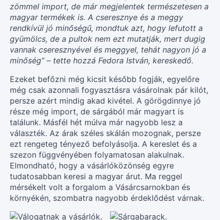
zömmel import, de már megjelentek természetesen a
magyar termékek is. A cseresznye és a meggy
rendkívül jó minőségű, mondtuk azt, hogy lefutott a
gyümölcs, de a pultok nem ezt mutatják, mert dugig
vannak cseresznyével és meggyel, tehát nagyon jó a
minőség” – tette hozzá Fedora István, kereskedő.
Ezeket befőzni még kicsit később fogják, egyelőre
még csak azonnali fogyasztásra vásárolnak pár kilót,
persze azért mindig akad kivétel. A görögdinnye jó
része még import, de sárgából már magyart is
találunk. Másfél hét múlva már nagyobb lesz a
választék. Az árak széles skálán mozognak, persze
ezt rengeteg tényező befolyásolja. A kereslet és a
szezon függvényében folyamatosan alakulnak.
Elmondható, hogy a vásárlóközönség egyre
tudatosabban keresi a magyar árut. Ma reggel
mérsékelt volt a forgalom a Vásárcsarnokban és
környékén, szombatra nagyobb érdeklődést várnak.