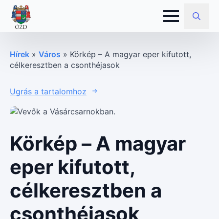
Search
for:
Hírek
»
Város
»
Körkép – A magyar eper kifutott,
célkeresztben a csonthéjasok
Ugrás a tartalomhoz
Körkép – A magyar
eper kifutott,
célkeresztben a
csonthéjasok