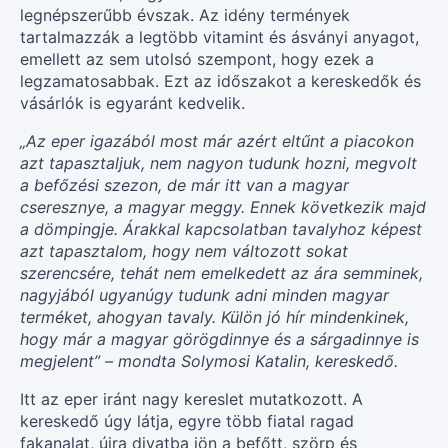
legnépszerűbb évszak. Az idény termények
tartalmazzák a legtöbb vitamint és ásványi anyagot,
emellett az sem utolsó szempont, hogy ezek a
legzamatosabbak. Ezt az időszakot a kereskedők és
vásárlók is egyaránt kedvelik.
„Az eper igazából most már azért eltűnt a piacokon
azt tapasztaljuk, nem nagyon tudunk hozni, megvolt
a befőzési szezon, de már itt van a magyar
cseresznye, a magyar meggy. Ennek következik majd
a dömpingje. Árakkal kapcsolatban tavalyhoz képest
azt tapasztalom, hogy nem változott sokat
szerencsére, tehát nem emelkedett az ára semminek,
nagyjából ugyanúgy tudunk adni minden magyar
terméket, ahogyan tavaly. Külön jó hír mindenkinek,
hogy már a magyar görögdinnye és a sárgadinnye is
megjelent” – mondta Solymosi Katalin, kereskedő.
Itt az eper iránt nagy kereslet mutatkozott. A
kereskedő úgy látja, egyre több fiatal ragad
fakanalat, újra divatba jön a befőtt, szörp és