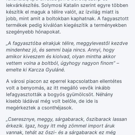
lekvárkészítés. Solymosi Katalin szerint egyre többen
készítik el maguk a télire valót, az ízvilág miatt is
jobb, mint amit a boltokban kaphatnak. A fagyasztott
termékek pedig kiválóan kiegészítik a terményekben
szegényebb hónapokat.
„A fagyasztóba elrakjuk télire, meggylevestől kezdve
mindenhez jó, és semmi baja nincs. Annyi, hogy
amikor kiveszem és kiolvad, olyan mintha akkor
vettem volna a boltból, úgyhogy nagyon finom” –
emelte ki Karcza Gyuláné.
A városi piacon az eperrel kapcsolatban ellentétes
volt a benyomás, az itt megálló vevők inkább
lefagyasztották a bogyós gyümölcsöt. Néhány
kisebb ládával még volt belőle, de ide is
megérkeztek a csonthéjasok.
„Cseresznye, meggy, sárgabarack, őszibarack lassan
érkezik. Igaz, hogy itt még zömmel import áruk
vannak, tehát az őszi- és a sárgabarack ez még