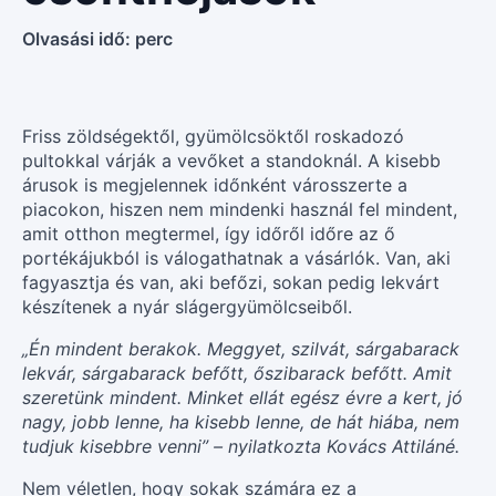
Olvasási idő:
perc
Friss zöldségektől, gyümölcsöktől roskadozó
pultokkal várják a vevőket a standoknál. A kisebb
árusok is megjelennek időnként városszerte a
piacokon, hiszen nem mindenki használ fel mindent,
amit otthon megtermel, így időről időre az ő
portékájukból is válogathatnak a vásárlók. Van, aki
fagyasztja és van, aki befőzi, sokan pedig lekvárt
készítenek a nyár slágergyümölcseiből.
„Én mindent berakok. Meggyet, szilvát, sárgabarack
lekvár, sárgabarack befőtt, őszibarack befőtt. Amit
szeretünk mindent. Minket ellát egész évre a kert, jó
nagy, jobb lenne, ha kisebb lenne, de hát hiába, nem
tudjuk kisebbre venni” – nyilatkozta Kovács Attiláné.
Nem véletlen, hogy sokak számára ez a