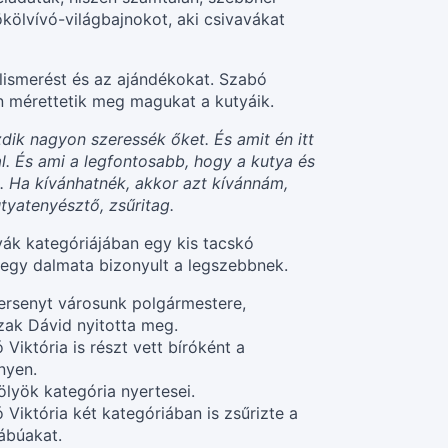
ökölvívó-világbajnokot, aki csivavákat
elismerést és az ajándékokat. Szabó
n mérettetik meg magukat a kutyáik.
dik nagyon szeressék őket. És amit én itt
l. És ami a legfontosabb, hogy a kutya és
. Ha kívánhatnék, akkor azt kívánnám,
tyatenyésztő, zsűritag.
yák kategóriájában egy kis tacskó
ig egy dalmata bizonyult a legszebbnek.