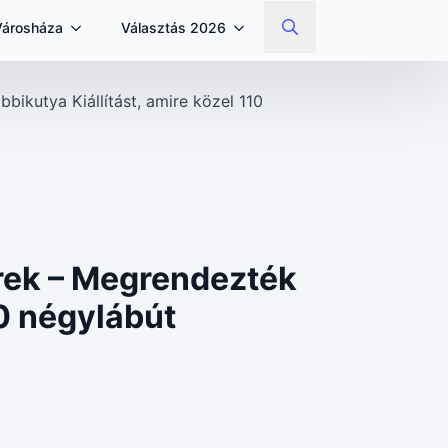
Városháza
Választás 2026
Search
for:
bikutya Kiállítást, amire közel 110
erek – Megrendezték
10 négylábút