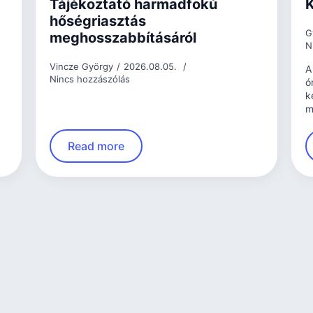
Tájékoztató harmadfokú
K
hőségriasztás
G
meghosszabbításáról
N
Vincze György
2026.08.05.
A
Nincs hozzászólás
ó
k
m
Read more