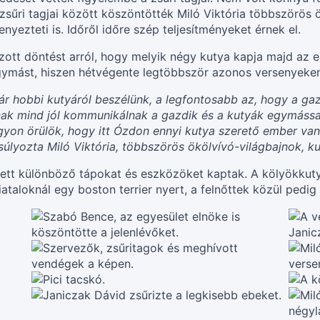
zsűri tagjai között köszöntötték Miló Viktória többszörös 
yezteti is. Időről időre szép teljesítményeket érnek el.
hozott döntést arról, hogy melyik négy kutya kapja majd az 
gymást, hiszen hétvégente legtöbbször azonos versenyeke
ár hobbi kutyáról beszélünk, a legfontosabb az, hogy a gaz
annak mind jól kommunikálnak a gazdik és a kutyák egymássa
gyon örülök, hogy itt Ózdon ennyi kutya szerető ember van
lyozta Miló Viktória, többszörös ökölvívó-világbajnok, ku
lett különböző tápokat és eszközöket kaptak. A kölyökkut
fiataloknál egy boston terrier nyert, a felnőttek közül ped