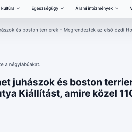
 kultúra
Egészségügy
Állami intézmények
hászok és boston terrierek – Megrendezték az első ózdi Hob
et juhászok és boston terri
tya Kiállítást, amire közel 1