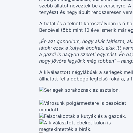
szebb állatot neveztek be a versenyre. A 
tenyészt és négylábúit rendszeresen versen
A fiatal és a felnőtt korosztályban is ő 
Bencével több mint 10 éve ismerik már e
„Én azt gondolom, hogy akár fajtiszta, ak
látok: ezek a kutyák ápoltak, akik itt v
a gazdi is nagyon szereti egymást. Én na
hogy jövőre legyünk még többen” – hangsú
A kiválasztott négylábúak a serlegek mel
állhatott fel a dobogó legfelső fokára, a 