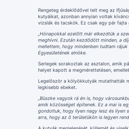
Rengeteg érdeklődővel telt meg az Ifjúsá
kutyáikat, azonban annyian voltak kíváncs
vizslák és tacskók. Ez csak egy pár fajt
„Hónapokkal ezelőtt már elkezdtük a szer
meghívni. Ezután kezdődött minden, a dí
mellettem, hogy mindenben tudtam rájuk 
Egyesületének elnöke.
Serlegek sorakoztak az asztalon, amik pá
helyet kapott a megmérettetésen, emellett
Legelőször a kölyökkutyák mutathatták m
legkisebb ebeket.
„Büszke vagyok rá én is, hogy városunkb
amik közösséget építenek. Ez a mai is e
gondoltuk, hogy ilyen nagy lesz és ilyen 
arra, hogy az ő területükön is legyen re
A kutyák megjelenését, küllemét és viselk