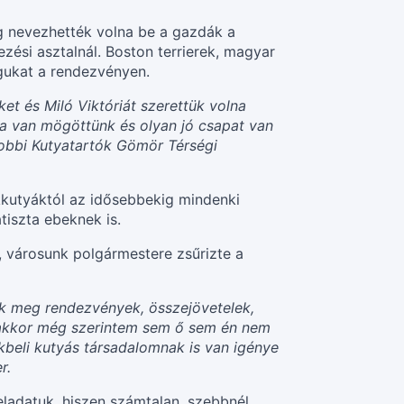
ig nevezhették volna be a gazdák a
zési asztalnál. Boston terrierek, magyar
agukat a rendezvényen.
et és Miló Viktóriát szerettük volna
ka van mögöttünk és olyan jó csapat van
obbi Kutyatartók Gömör Térségi
kkutyáktól az idősebbekig mindenki
tiszta ebeknek is.
 városunk polgármestere zsűrizte a
ak meg rendezvények, összejövetelek,
, akkor még szerintem sem ő sem én nem
ékbeli kutyás társadalomnak is van igénye
r.
eladatuk, hiszen számtalan, szebbnél