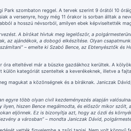
gi Park szombaton reggel. A tervek szerint 9 órától 10 órá
iak a versenyre, hogy még 11 órakor is sorban álltak a neve
a abból a hosszú névsorból, amilyen ebek képviseltették m
vezést. A bírókat hívtuk meg legelőször, a polgármesterünk
jak, az ajándékok, a dobogó elkészítése. Olyan csapatmun
számítani” – emelte ki Szabó Bence, az Ebtenyésztők és H
r óra elteltével már a büszke gazdákhoz kerültek. A kölyö
 külön kategóriát szenteltek a keverékeknek, illetve a fajta
eg magukat a közönségnek és a bíráknak. Janiczak Dávid,
an egyre több olyan civil kezdeményezés alapján valósuln
gy ilyen, hiszen Bence megálmodta, és először mikor szólt
sokan eljönnek. Ez is bizonyítja azt, hogy az ózdi és körny
ndezvény a városban” – mondta Janiczak Dávid, polgármeste
edését vették figyelembe a zsűri tagjai. Nem volt könnyű f