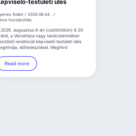
épviselő-testületi ülés
yenes Ádám
2026.08.04.
incs hozzászólás
 2026. augusztus 6-án (csütörtökön) 9.30
rától, a Városháza nagy tanácstermében
ezdődő rendkívüli képviselő-testületi ülés
eghívója, előterjesztései. Meghívó
Read more