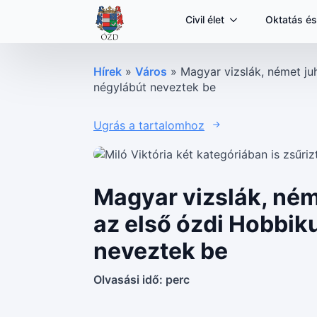
Civil élet
Oktatás és
Hírek
»
Város
»
Magyar vizslák, német ju
négylábút neveztek be
Ugrás a tartalomhoz
Magyar vizslák, ném
az első ózdi Hobbiku
neveztek be
Olvasási idő:
perc