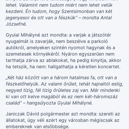
lehet. Valamint nem tudom miért nem lehet velük
kezdeni. Én tudom, hogy Szentsimonban van két
jegenyesor és ott van a fészkük” – mondta Antal
Józsefné.
Gyulai Mihályné azt mondta: a varjak a játszótér
nyugalmát is zavarják, nem beszélve a parkoló
autókról, amelyeken szintén nyomot hagynak és a
szemetesek környékéről. Nyáron egyszerűen nem
tarthatja zárva az ablakokat, ha pedig kinyitja, akkor
ha tetszik, ha nem: hallgathatja a kéretlen koncertet.
„Két ház között van a három hatalmas fa, ott van a
fészkelőhelyük. Az valami őrület, tehát hajnaltól estig,
negyed tízig, fél tízig őrületes zaj van. Már mindenki
ki van ott kelve magából és ez nem két-háromszáz
család” – hangsúlyozta Gyulai Mihályné.
Janiczak Dávid polgármester azt mondta: szereti az
állatokat, úgy véli azért egy városban mégiscsak az
embereknek van elsőbbsége.