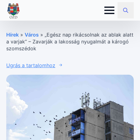
Search
for:
Hírek
»
Város
»
„Egész nap rikácsolnak az ablak alatt
a varjak” – Zavarják a lakosság nyugalmát a károgó
szomszédok
Ugrás a tartalomhoz