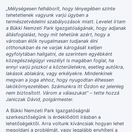
„Mélységesen felháborít, hogy lényegében szinte
tehetetlenek vagyunk varjú ügyben a
természetvédelmi szabályozások miatt. Levelet írtam
a Bükki Nemzeti Park Igazgatóságának, hogy adjanak
állásfoglalást, hogy mit tehetünk azért, hogy a
városban élők nyugalmasan tudjanak élni
otthonukban és ne varjak károgását kelljen
egyfolytában hallgatni, de szerintem egyébként
közegészségügyi veszélyt is magában foglal, ha
ennyi varjú piszkol a közterületekre, esetleg autókra,
lakások ablakára, vagy erkélyekre. Mindenkinek
megvan a joga ahhoz, hogy nyugodtan élhessen
lakókörnyezetében. Számunkra itt Ózdon ez jelenleg
nem biztosított. Várom a válaszukat” – tette hozzá
Janiczak Dávid, polgármester.
A Bükki Nemzeti Park Igazgatóságnál
szerkesztőségünk is érdeklődött írásban a
lehetőségektől. Arra voltunk kíváncsiak hogyan lehet
megoldani a problémát, vagy legalább enyhíteni a