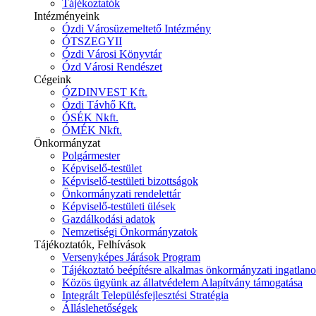
Tájékoztatók
Intézményeink
Ózdi Városüzemeltető Intézmény
ÓTSZEGYII
Ózdi Városi Könyvtár
Ózd Városi Rendészet
Cégeink
ÓZDINVEST Kft.
Ózdi Távhő Kft.
ÓSÉK Nkft.
ÓMÉK Nkft.
Önkormányzat
Polgármester
Képviselő-testület
Képviselő-testületi bizottságok
Önkormányzati rendelettár
Képviselő-testületi ülések
Gazdálkodási adatok
Nemzetiségi Önkormányzatok
Tájékoztatók, Felhívások
Versenyképes Járások Program
Tájékoztató beépítésre alkalmas önkormányzati ingatlanok
Közös ügyünk az állatvédelem Alapítvány támogatása
Integrált Településfejlesztési Stratégia
Álláslehetőségek