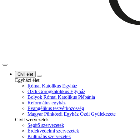
Civil élet
Egyházi élet
Római Katolikus Egyház
Ózdi Görögkatolikus Egyház
Bolyok Római Katolikus Plébánia
Református egyház
Evangélikus testvérközösség
Magyar Pünkösdi Egyház Ózdi Gyülekezete
Civil szervezetek
Segítő szervezetek
Érdekvédelmi szervezetek
Kulturális szervezetek