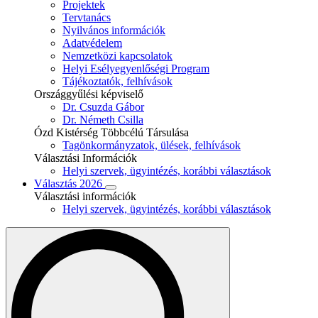
Projektek
Tervtanács
Nyilvános információk
Adatvédelem
Nemzetközi kapcsolatok
Helyi Esélyegyenlőségi Program
Tájékoztatók, felhívások
Országgyűlési képviselő
Dr. Csuzda Gábor
Dr. Németh Csilla
Ózd Kistérség Többcélú Társulása
Tagönkormányzatok, ülések, felhívások
Választási Információk
Helyi szervek, ügyintézés, korábbi választások
Választás 2026
Választási információk
Helyi szervek, ügyintézés, korábbi választások