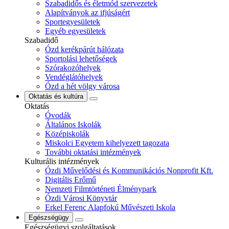
Szabadidős és életmód szervezetek
Alapítványok az ifjúságért
Sportegyesületek
Egyéb egyesületek
Szabadidő
Ózd kerékpárút hálózata
Sportolási lehetőségek
Szórakozóhelyek
Vendéglátóhelyek
Ózd a hét völgy városa
Oktatás és kultúra
Oktatás
Óvodák
Általános Iskolák
Középiskolák
Miskolci Egyetem kihelyezett tagozata
További oktatási intézmények
Kulturális intézmények
Ózdi Művelődési és Kommunikációs Nonprofit Kft.
Digitális Erőmű
Nemzeti Filmtörténeti Élménypark
Ózdi Városi Könyvtár
Erkel Ferenc Alapfokú Művészeti Iskola
Egészségügy
Egészségügyi szolgáltatások