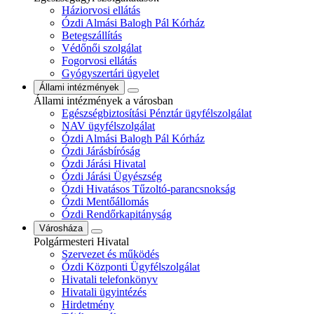
Háziorvosi ellátás
Ózdi Almási Balogh Pál Kórház
Betegszállítás
Védőnői szolgálat
Fogorvosi ellátás
Gyógyszertári ügyelet
Állami intézmények
Állami intézmények a városban
Egészségbiztosítási Pénztár ügyfélszolgálat
NAV ügyfélszolgálat
Ózdi Almási Balogh Pál Kórház
Ózdi Járásbíróság
Ózdi Járási Hivatal
Ózdi Járási Ügyészség
Ózdi Hivatásos Tűzoltó-parancsnokság
Ózdi Mentőállomás
Ózdi Rendőrkapitányság
Városháza
Polgármesteri Hivatal
Szervezet és működés
Ózdi Központi Ügyfélszolgálat
Hivatali telefonkönyv
Hivatali ügyintézés
Hirdetmény