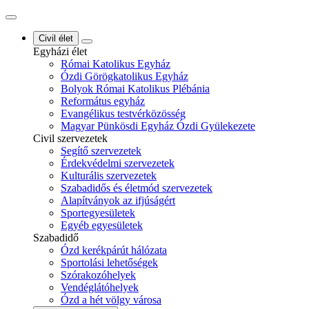
Civil élet
Egyházi élet
Római Katolikus Egyház
Ózdi Görögkatolikus Egyház
Bolyok Római Katolikus Plébánia
Református egyház
Evangélikus testvérközösség
Magyar Pünkösdi Egyház Ózdi Gyülekezete
Civil szervezetek
Segítő szervezetek
Érdekvédelmi szervezetek
Kulturális szervezetek
Szabadidős és életmód szervezetek
Alapítványok az ifjúságért
Sportegyesületek
Egyéb egyesületek
Szabadidő
Ózd kerékpárút hálózata
Sportolási lehetőségek
Szórakozóhelyek
Vendéglátóhelyek
Ózd a hét völgy városa