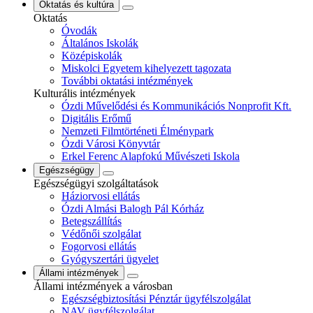
Oktatás és kultúra
Oktatás
Óvodák
Általános Iskolák
Középiskolák
Miskolci Egyetem kihelyezett tagozata
További oktatási intézmények
Kulturális intézmények
Ózdi Művelődési és Kommunikációs Nonprofit Kft.
Digitális Erőmű
Nemzeti Filmtörténeti Élménypark
Ózdi Városi Könyvtár
Erkel Ferenc Alapfokú Művészeti Iskola
Egészségügy
Egészségügyi szolgáltatások
Háziorvosi ellátás
Ózdi Almási Balogh Pál Kórház
Betegszállítás
Védőnői szolgálat
Fogorvosi ellátás
Gyógyszertári ügyelet
Állami intézmények
Állami intézmények a városban
Egészségbiztosítási Pénztár ügyfélszolgálat
NAV ügyfélszolgálat