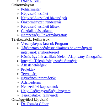
ÓMÉK Nkft.
Önkormányzat
Polgármester
Képviselő-testület
Képviselő-testületi bizottságok
Önkormányzati rendelettár
Képviselő-testületi ülések
Gazdálkodási adatok
Nemzetiségi Önkormányzatok
Tájékoztatók, Felhívások
Versenyképes Járások Program
Tájékoztató beépítésre alkalmas önkormányzati
ingatlanok értékesítéséről
Közös ügyünk az állatvédelem Alapítvány támogatása
Integrált Településfejlesztési Stratégia
Álláslehetőségek
Projektek
Tervtanács
Nyilvános információk
Adatvédelem
Nemzetközi kapcsolatok
Helyi Esélyegyenlőségi Program
Tájékoztatók, felhívások
Országgyűlési képviselő
Dr. Csuzda Gábor