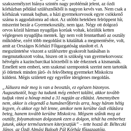
szakszemélyzet hiánya szintén nagy problémát jelent, az ózdi
kórházban például szülésznőkből is nagyon kevés van. Nem csak a
kórházak vannak bajban, a házi gyermekorvosok egyre csökkenő
száma is aggodalomra ad okot. Az utóbbi hetekben felröppent hír,
miszerint bezár a Gyermekosztály, nem igaz. Négy ott dolgozó
orvos közül hárman nyugdíjas korúak voltak, közülük ketten
véglegesen nyugdíjba mentek. Így nem volt fenntartható az osztály
működése, ezért több megoldást is kitaláltak a megmentésére, volt,
amit az Országos Kórházi Főigazgatóság utasított el. A
megszüntetése viszont a szülészetre gyakorolt hatásában is
megmutatkozott volna, hiszen ott is szükség van gyermekorvosra:
hétvégén a kazincbarcikai körzetből is ide érkeznek a kismamák.
Emellett sem emberi, sem szakmai szempontok szerint nem tartották
jó ötletnek minden járó- és fekvőbeteg gyermeket Miskolcra
küldeni. Mégis született egy egyelőre ideiglenes megoldás.
„Júliusra már meg is van a beosztás, ez egészen bizonyos.
Augusztustól, hogy ha tudunk még embert találni, akkor tovább
tudjuk vinni a hónap mind a 31 napján az ellátást. Amennyiben
nem, akkor is elegendő a humánerőforrás arra, hogy három hétig
legyen, és akkor egy hét lenne, amikor nem kerülne ózdi ellátásra
beteg, hanem tovább kerülne Miskolcra. Mégsem szűnik meg az
osztály, folyamatosan dolgozunk ezen a dolgon, tehát ha emberhez
jutunk, akkor természetesen kiterjesztjük” – tette hozzá dr. Bélteczki
János, az Ózdi Almási Balogh Pál Kórház főigazgatója.