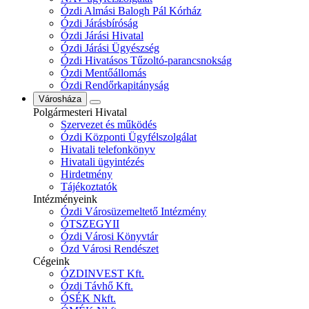
Ózdi Almási Balogh Pál Kórház
Ózdi Járásbíróság
Ózdi Járási Hivatal
Ózdi Járási Ügyészség
Ózdi Hivatásos Tűzoltó-parancsnokság
Ózdi Mentőállomás
Ózdi Rendőrkapitányság
Városháza
Polgármesteri Hivatal
Szervezet és működés
Ózdi Központi Ügyfélszolgálat
Hivatali telefonkönyv
Hivatali ügyintézés
Hirdetmény
Tájékoztatók
Intézményeink
Ózdi Városüzemeltető Intézmény
ÓTSZEGYII
Ózdi Városi Könyvtár
Ózd Városi Rendészet
Cégeink
ÓZDINVEST Kft.
Ózdi Távhő Kft.
ÓSÉK Nkft.