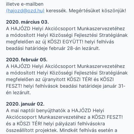
illetve e-mailben
(hajozd@ozd.hu)
keressék. Megértésüket köszönjük!
2020. március 03.
A HAJÓZD Helyi Akciócsoport Munkaszervezetéhez
a módosított Helyi Közösségi Fejlesztési Stratégiának
megfelelően az új KÖSZI EGYÜTT! helyi felhívás
beadási határideje február 28-án lezárult.
2020. február 05.
A HAJÓZD Helyi Akciócsoport Munkaszervezetéhez
a módosított Helyi Közösségi Fejlesztési Stratégiának
megfelelően az újranyitott KÖSZI TÉR! és KÖSZI
FESZT! helyi felhívások beadási határideje január 31-
én lezárult.
2020. január 02.
A mai naptól benyújthatók a HAJÓZD Helyi
Akciócsoport Munkaszervezetéhez a KÖSZI FESZT!
és a KÖSZI TÉR! helyi pályázati felhívásokra
összeállított projektek. Mindkét felhívás esetén a