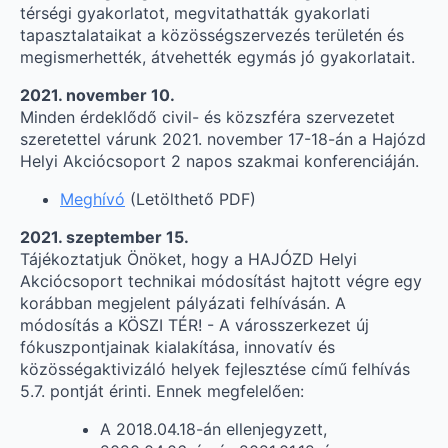
térségi gyakorlatot, megvitathatták gyakorlati
tapasztalataikat a közösségszervezés területén és
megismerhették, átvehették egymás jó gyakorlatait.
2021. november 10.
Minden érdeklődő civil- és közszféra szervezetet
szeretettel várunk 2021. november 17-18-án a Hajózd
Helyi Akciócsoport 2 napos szakmai konferenciáján.
Meghívó
(Letölthető PDF)
2021. szeptember 15.
Tájékoztatjuk Önöket, hogy a HAJÓZD Helyi
Akciócsoport technikai módosítást hajtott végre egy
korábban megjelent pályázati felhívásán. A
módosítás a KÖSZI TÉR! - A városszerkezet új
fókuszpontjainak kialakítása, innovatív és
közösségaktivizáló helyek fejlesztése című felhívás
5.7. pontját érinti. Ennek megfelelően:
A 2018.04.18-án ellenjegyzett,