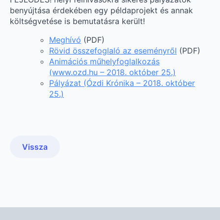
benyújtása érdekében egy példaprojekt és annak
költségvetése is bemutatásra került!
Meghívó
(PDF)
Rövid összefoglaló az eseményről
(PDF)
Animációs műhelyfoglalkozás
(www.ozd.hu – 2018. október 25.)
Pályázat (Ózdi Krónika – 2018. október
25.)
Vissza