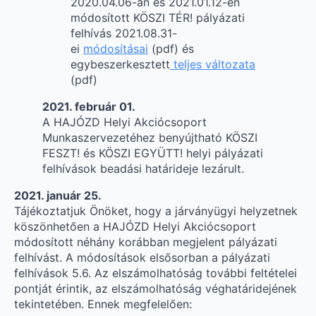
2020.04.06-án és 2021.01.12-én
módosított KÖSZI TÉR! pályázati
felhívás 2021.08.31-
ei
módosításai
(pdf) és
egybeszerkesztett
teljes változata
(pdf)
2021. február 01.
A HAJÓZD Helyi Akciócsoport
Munkaszervezetéhez benyújtható KÖSZI
FESZT! és KÖSZI EGYÜTT! helyi pályázati
felhívások beadási határideje lezárult.
2021. január 25.
Tájékoztatjuk Önöket, hogy a járványügyi helyzetnek
köszönhetően a HAJÓZD Helyi Akciócsoport
módosított néhány korábban megjelent pályázati
felhívást. A módosítások elsősorban a pályázati
felhívások 5.6. Az elszámolhatóság további feltételei
pontját érintik, az elszámolhatóság véghatáridejének
tekintetében. Ennek megfelelően: