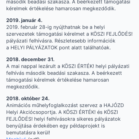
második beadási szakasza. A beérkezett támogatási
kérelmek értékelése hamarosan megkezdődik.
2019. január 4.
2019. február 28-ig nyújthatnak be a helyi
szervezetek támogatási kérelmet a KÖSZI FEJLŐDÉS!
pályázati felhívásra. Részletesebb információk
a HELYI PÁLYÁZATOK pont alatt találhatóak.
2018. december 31.
A mai nappal lezárult a KÖSZI ÉRTÉK! helyi pályázati
felhívás második beadási szakasza. A beérkezett
támogatási kérelmek értékelése hamarosan
megkezdődik.
2018. október 24.
Animációs műhelyfoglalkozást szervez a HAJÓZD
Helyi Akciócsoportja. A KÖSZI ÉRTÉK! és KÖSZI
FEJLŐDÉS! helyi felhívásokra sikeres pályázatok
benyújtása érdekében egy példaprojekt is
bemutatásra kerül!