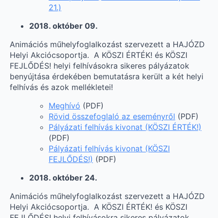
21.)
2018. október 09.
Animációs műhelyfoglalkozást szervezett a HAJÓZD
Helyi Akciócsoportja. A KÖSZI ÉRTÉK! és KÖSZI
FEJLŐDÉS! helyi felhívásokra sikeres pályázatok
benyújtása érdekében bemutatásra került a két helyi
felhívás és azok mellékletei!
Meghívó
(PDF)
Rövid összefoglaló az eseményről
(PDF)
Pályázati felhívás kivonat (KÖSZI ÉRTÉK!)
(PDF)
Pályázati felhívás kivonat (KÖSZI
FEJLŐDÉS!)
(PDF)
2018. október 24.
Animációs műhelyfoglalkozást szervezett a HAJÓZD
Helyi Akciócsoportja. A KÖSZI ÉRTÉK! és KÖSZI
FEJLŐDÉS! helyi felhívásokra sikeres pályázatok