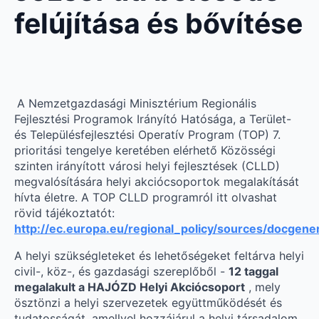
felújítása és bővítése
A Nemzetgazdasági Minisztérium Regionális
Fejlesztési Programok Irányító Hatósága, a Terület-
és Településfejlesztési Operatív Program (TOP) 7.
prioritási tengelye keretében elérhető Közösségi
szinten irányított városi helyi fejlesztések (CLLD)
megvalósítására helyi akciócsoportok megalakítását
hívta életre. A TOP CLLD programról itt olvashat
rövid tájékoztatót:
http://ec.europa.eu/regional_policy/sources/docgen
A helyi szükségleteket és lehetőségeket feltárva helyi
civil-, köz-, és gazdasági szereplőből -
12 taggal
megalakult a HAJÓZD Helyi Akciócsoport
, mely
ösztönzi a helyi szervezetek együttműködését és
tudatosságát, amellyel hozzájárul a helyi társadalom