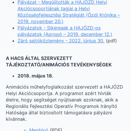
Pályázat - Megújították a HAJÓZD Helyi
Akciócsoportjának tagjai a Helyi
Közösségfejlesztési Stratégiát (Ózdi Krónika –
2019. november 20.)
Pályázatok - Sikeresek a HAJÓZD-os
pályázatok (Apropó – 2019. december 12.)
Záró sajtóközlemény - 2022. június 30.
(pdf)
A HACS ÁLTAL SZERVEZETT
TÁJÉKOZTATÓ/ANIMÁCIÓS TEVÉKENYSÉGEK
2018. május 18.
Animációs műhelyfoglalkozást szervezett a HAJÓZD
Helyi Akciócsoportja. A programot azért hívták
életre, hogy segítséget nyújtsanak azoknak, akik a
Regionális Fejlesztési Operatív Programok Irányító
Hatósága által biztosított támogatásra pályázni
kívánnak.
Meghívó
(PDF)