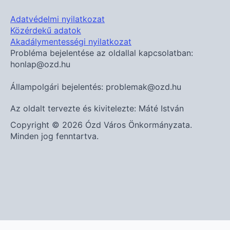
Adatvédelmi nyilatkozat
Közérdekű adatok
Akadálymentességi nyilatkozat
Probléma bejelentése az oldallal kapcsolatban:
honlap@ozd.hu
Állampolgári bejelentés: problemak@ozd.hu
Az oldalt tervezte és kivitelezte: Máté István
Copyright © 2026 Ózd Város Önkormányzata.
Minden jog fenntartva.