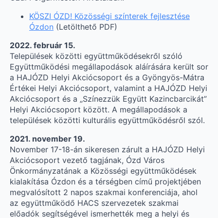
KÖSZI ÓZD! Közösségi színterek fejlesztése
Ózdon
(Letölthető PDF)
2022. február 15.
Települések közötti együttműködésekről szóló
Együttműködési megállapodások aláírására került sor
a HAJÓZD Helyi Akciócsoport és a Gyöngyös-Mátra
Értékei Helyi Akciócsoport, valamint a HAJÓZD Helyi
Akciócsoport és a „Színezzük Együtt Kazincbarcikát”
Helyi Akciócsoport között. A megállapodások a
települések közötti kulturális együttműködésről szól.
2021. november 19.
November 17-18-án sikeresen zárult a HAJÓZD Helyi
Akciócsoport vezető tagjának, Ózd Város
Önkormányzatának a Közösségi együttműködések
kialakítása Ózdon és a térségben című projektjében
megvalósított 2 napos szakmai konferenciája, ahol
az együttműködő HACS szervezetek szakmai
előadók segítségével ismerhették meg a helyi és