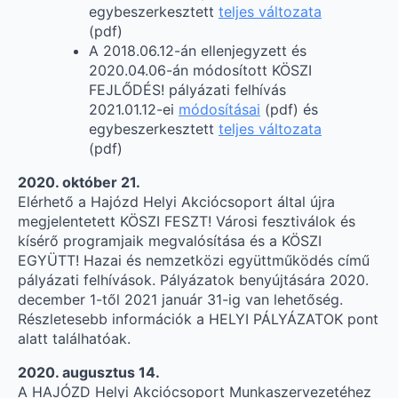
egybeszerkesztett
teljes változata
(pdf)
A 2018.06.12-án ellenjegyzett és
2020.04.06-án módosított KÖSZI
FEJLŐDÉS! pályázati felhívás
2021.01.12-ei
módosításai
(pdf) és
egybeszerkesztett
teljes változata
(pdf)
2020. október 21.
Elérhető a Hajózd Helyi Akciócsoport által újra
megjelentetett KÖSZI FESZT! Városi fesztiválok és
kísérő programjaik megvalósítása és a KÖSZI
EGYÜTT! Hazai és nemzetközi együttműködés című
pályázati felhívások. Pályázatok benyújtására 2020.
december 1-től 2021 január 31-ig van lehetőség.
Részletesebb információk a HELYI PÁLYÁZATOK pont
alatt találhatóak.
2020. augusztus 14.
A HAJÓZD Helyi Akciócsoport Munkaszervezetéhez