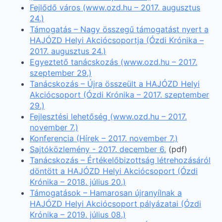
Fejlődő város (www.ozd.hu – 2017. augusztus
24.)
Támogatás – Nagy összegű támogatást nyert a
HAJÓZD Helyi Akciócsoportja (Ózdi Krónika –
2017. augusztus 24.)
Egyeztető tanácskozás (www.ozd.hu – 2017.
szeptember 29.)
Tanácskozás – Újra összeült a HAJÓZD Helyi
Akciócsoport (Ózdi Krónika – 2017. szeptember
29.)
Fejlesztési lehetőség (www.ozd.hu – 2017.
november 7.)
Konferencia (Hírek – 2017. november 7.)
Sajtóközlemény - 2017. december 6.
(pdf)
Tanácskozás – Értékelőbizottság létrehozásáról
döntött a HAJÓZD Helyi Akciócsoport (Ózdi
Krónika – 2018. július 20.)
Támogatások – Hamarosan újranyílnak a
HAJÓZD Helyi Akciócsoport pályázatai (Ózdi
Krónika – 2019. július 08.)