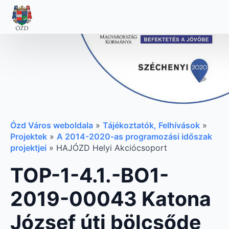
Ózd Város weboldala
»
Tájékoztatók, Felhívások
»
Projektek
»
A 2014-2020-as programozási időszak
projektjei
»
HAJÓZD Helyi Akciócsoport
TOP-1-4.1.-BO1-
2019-00043 Katona
József úti bölcsőde