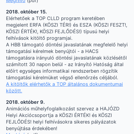
Meghívó
(pdf)
2018. október 15.
Elérhetőek a TOP CLLD program keretében
megjelent ERFA (KÖSZI TÉR!) és ESZA (KÖSZI FESZT!,
KÖSZI ÉRTÉK!, KÖSZI FEJLŐDÉS!) típusú helyi
felhívások kitöltő programjai.
A HBB támogató döntési javaslatának megfelelő helyi
támogatási kérelmek benyújtói - a HACS
támogatásra irányuló döntési javaslatának közlésétől
számított 30 napon belül - az Irányító Hatóság által
előírt egységes informatikai rendszerben rögzítik
támogatási kérelmüket végső ellenőrzés céljából.
A kitöltők elérhetők a TOP általános dokumentumai
között.
2018. október 9.
Animációs műhelyfoglalkozást szervez a HAJÓZD
Helyi Akciócsoportja a KÖSZI ÉRTÉK! és KÖSZI
FEJLŐDÉS! helyi felhívásokra sikeres pályázatok
benyújtása érdekében!