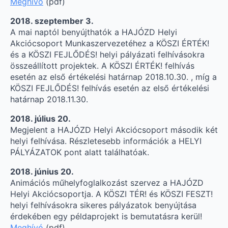
Meghívó
(pdf)
2018. szeptember 3.
A mai naptól benyújthatók a HAJÓZD Helyi
Akciócsoport Munkaszervezetéhez a KÖSZI ÉRTÉK!
és a KÖSZI FEJLŐDÉS! helyi pályázati felhívásokra
összeállított projektek. A KÖSZI ÉRTÉK! felhívás
esetén az első értékelési határnap 2018.10.30. , míg a
KÖSZI FEJLŐDÉS! felhívás esetén az első értékelési
határnap 2018.11.30.
2018. július 20.
Megjelent a HAJÓZD Helyi Akciócsoport második két
helyi felhívása. Részletesebb információk a HELYI
PÁLYÁZATOK pont alatt találhatóak.
2018. június 20.
Animációs műhelyfoglalkozást szervez a HAJÓZD
Helyi Akciócsoportja. A KÖSZI TÉR! és KÖSZI FESZT!
helyi felhívásokra sikeres pályázatok benyújtása
érdekében egy példaprojekt is bemutatásra kerül!
Meghívó
(pdf)