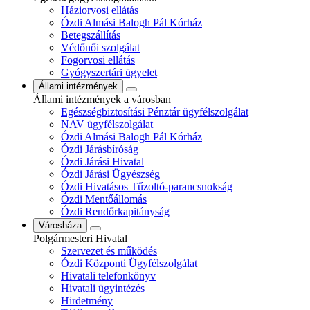
Háziorvosi ellátás
Ózdi Almási Balogh Pál Kórház
Betegszállítás
Védőnői szolgálat
Fogorvosi ellátás
Gyógyszertári ügyelet
Állami intézmények
Állami intézmények a városban
Egészségbiztosítási Pénztár ügyfélszolgálat
NAV ügyfélszolgálat
Ózdi Almási Balogh Pál Kórház
Ózdi Járásbíróság
Ózdi Járási Hivatal
Ózdi Járási Ügyészség
Ózdi Hivatásos Tűzoltó-parancsnokság
Ózdi Mentőállomás
Ózdi Rendőrkapitányság
Városháza
Polgármesteri Hivatal
Szervezet és működés
Ózdi Központi Ügyfélszolgálat
Hivatali telefonkönyv
Hivatali ügyintézés
Hirdetmény