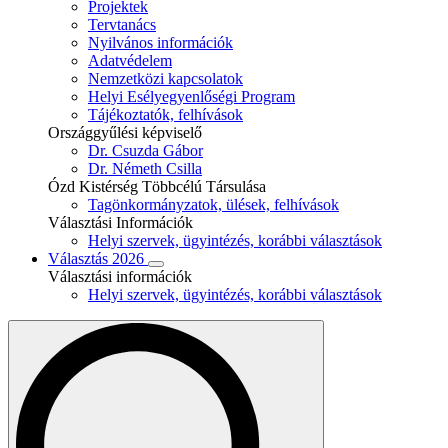
Projektek
Tervtanács
Nyilvános információk
Adatvédelem
Nemzetközi kapcsolatok
Helyi Esélyegyenlőségi Program
Tájékoztatók, felhívások
Országgyűlési képviselő
Dr. Csuzda Gábor
Dr. Németh Csilla
Ózd Kistérség Többcélú Társulása
Tagönkormányzatok, ülések, felhívások
Választási Információk
Helyi szervek, ügyintézés, korábbi választások
Választás 2026
Választási információk
Helyi szervek, ügyintézés, korábbi választások