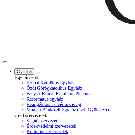
Civil élet
Egyházi élet
Római Katolikus Egyház
Ózdi Görögkatolikus Egyház
Bolyok Római Katolikus Plébánia
Református egyház
Evangélikus testvérközösség
Magyar Pünkösdi Egyház Ózdi Gyülekezete
Civil szervezetek
Segítő szervezetek
Érdekvédelmi szervezetek
Kulturális szervezetek