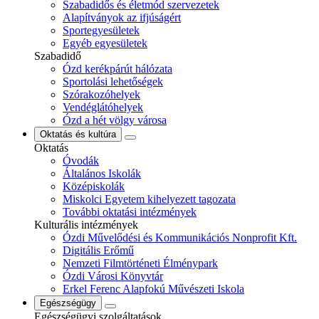
Szabadidős és életmód szervezetek
Alapítványok az ifjúságért
Sportegyesületek
Egyéb egyesületek
Szabadidő
Ózd kerékpárút hálózata
Sportolási lehetőségek
Szórakozóhelyek
Vendéglátóhelyek
Ózd a hét völgy városa
Oktatás és kultúra
Oktatás
Óvodák
Általános Iskolák
Középiskolák
Miskolci Egyetem kihelyezett tagozata
További oktatási intézmények
Kulturális intézmények
Ózdi Művelődési és Kommunikációs Nonprofit Kft.
Digitális Erőmű
Nemzeti Filmtörténeti Élménypark
Ózdi Városi Könyvtár
Erkel Ferenc Alapfokú Művészeti Iskola
Egészségügy
Egészségügyi szolgáltatások