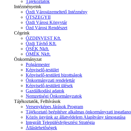
Tájékoztatók
Intézményeink
Ózdi Városüzemeltető Intézmény
ÓTSZEGYII
Ózdi Városi Könyvtár
Ózd Városi Rendészet
Cégeink
ÓZDINVEST Kft.
Ózdi Távhő Kft.
ÓSÉK Nkft.
ÓMÉK Nkft.
Önkormányzat
Polgármester
Képviselő-testület
Képviselő-testületi bizottságok
Önkormányzati rendelettár
Képviselő-testületi ülések
Gazdálkodási adatok
Nemzetiségi Önkormányzatok
Tájékoztatók, Felhívások
Versenyképes Járások Program
Tájékoztató beépítésre alkalmas önkormányzati ingatlanok
Közös ügyünk az állatvédelem Alapítvány támogatása
Integrált Településfejlesztési Stratégia
Álláslehetőségek