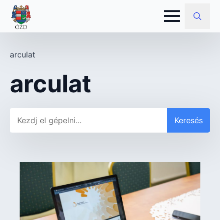
Search
for:
arculat
arculat
Keresés
Keresés