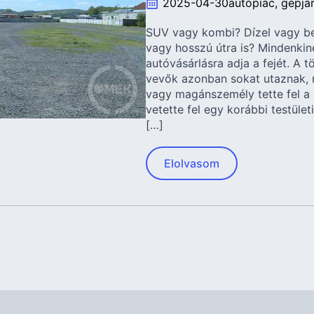
2025-04-30
autópiac
gépjá
SUV vagy kombi? Dízel vagy b
vagy hosszú útra is? Mindenkin
autóvásárlásra adja a fejét. A 
vevők azonban sokat utaznak,
vagy magánszemély tette fel a h
vetette fel egy korábbi testület
[…]
Elolvasom