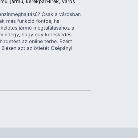
rmű
jármű
kerékpár
Hírek
Város
enzinmeghajtású? Csak a városban
ek más funkció fontos, ha
tökéletes jármű megtalálásához a
 mindegy, hogy egy kereskedés
irdetést az online térbe. Ezért
i ülésen azt az ötletét Csépányi