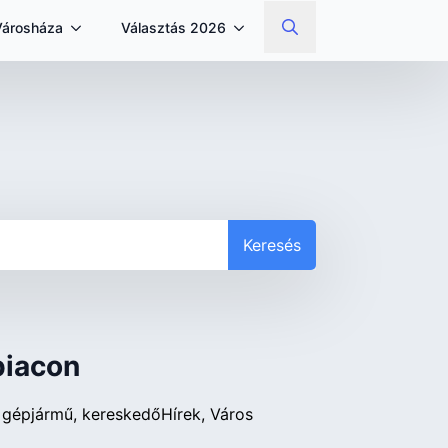
Városháza
Választás 2026
Search
for:
Keresés
piacon
gépjármű
kereskedő
Hírek
Város