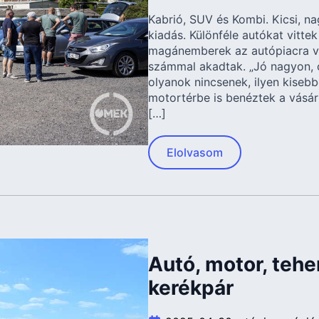
Kabrió, SUV és Kombi. Kicsi, na
kiadás. Különféle autókat vitte
magánemberek az autópiacra va
számmal akadtak. „Jó nagyon, c
olyanok nincsenek, ilyen kiseb
motortérbe is benéztek a vásárl
[…]
Elolvasom
Autó, motor, teh
kerékpár