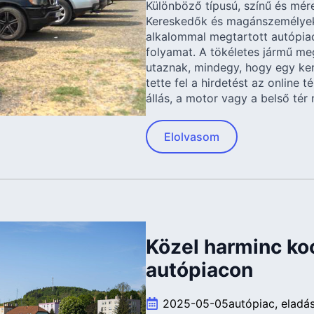
Különböző típusú, színű és mér
Kereskedők és magánszemélyek
alkalommal megtartott autópiac
folyamat. A tökéletes jármű me
utaznak, mindegy, hogy egy k
tette fel a hirdetést az online t
állás, a motor vagy a belső tér
Elolvasom
Közel harminc koc
autópiacon
2025-05-05
autópiac
eladá