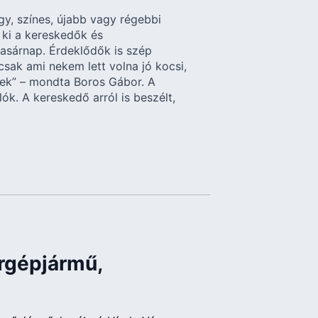
gy, színes, újabb vagy régebbi
k ki a kereskedők és
sárnap. Érdeklődők is szép
sak ami nekem lett volna jó kocsi,
bek” – mondta Boros Gábor. A
ók. A kereskedő arról is beszélt,
ergépjármű,