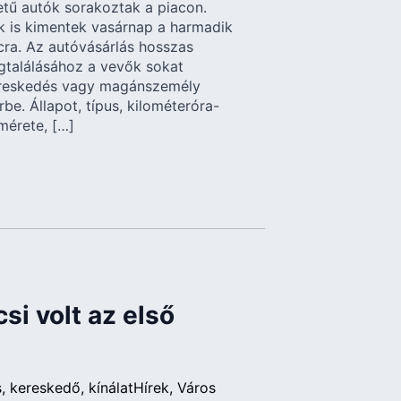
etű autók sorakoztak a piacon.
 is kimentek vasárnap a harmadik
ra. Az autóvásárlás hosszas
gtalálásához a vevők sokat
ereskedés vagy magánszemély
érbe. Állapot, típus, kilométeróra-
 mérete, […]
si volt az első
s
kereskedő
kínálat
Hírek
Város