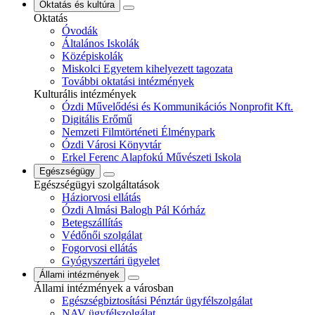
Oktatás és kultúra
Oktatás
Óvodák
Általános Iskolák
Középiskolák
Miskolci Egyetem kihelyezett tagozata
További oktatási intézmények
Kulturális intézmények
Ózdi Művelődési és Kommunikációs Nonprofit Kft.
Digitális Erőmű
Nemzeti Filmtörténeti Élménypark
Ózdi Városi Könyvtár
Erkel Ferenc Alapfokú Művészeti Iskola
Egészségügy
Egészségügyi szolgáltatások
Háziorvosi ellátás
Ózdi Almási Balogh Pál Kórház
Betegszállítás
Védőnői szolgálat
Fogorvosi ellátás
Gyógyszertári ügyelet
Állami intézmények
Állami intézmények a városban
Egészségbiztosítási Pénztár ügyfélszolgálat
NAV ügyfélszolgálat