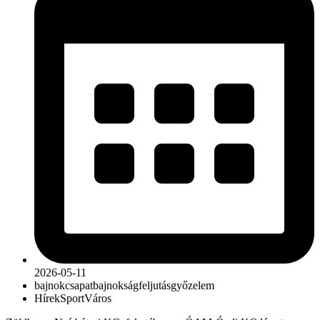
2026-05-11
bajnokcsapat
bajnokság
feljutás
győzelem
Hírek
Sport
Város