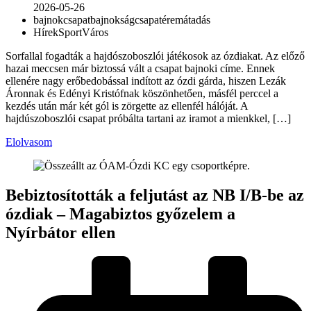
2026-05-26
bajnokcsapat
bajnokság
csapat
éremátadás
Hírek
Sport
Város
Sorfallal fogadták a hajdószoboszlói játékosok az ózdiakat. Az előző
hazai meccsen már biztossá vált a csapat bajnoki címe. Ennek
ellenére nagy erőbedobással indított az ózdi gárda, hiszen Lezák
Áronnak és Edényi Kristófnak köszönhetően, másfél perccel a
kezdés után már két gól is zörgette az ellenfél hálóját. A
hajdúszoboszlói csapat próbálta tartani az iramot a mienkkel, […]
Elolvasom
Bebiztosították a feljutást az NB I/B-be az
ózdiak – Magabiztos győzelem a
Nyírbátor ellen