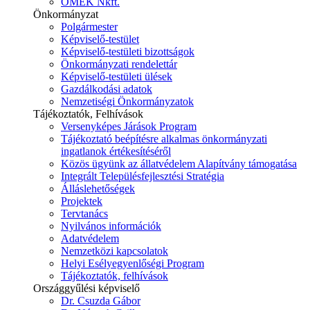
ÓMÉK Nkft.
Önkormányzat
Polgármester
Képviselő-testület
Képviselő-testületi bizottságok
Önkormányzati rendelettár
Képviselő-testületi ülések
Gazdálkodási adatok
Nemzetiségi Önkormányzatok
Tájékoztatók, Felhívások
Versenyképes Járások Program
Tájékoztató beépítésre alkalmas önkormányzati
ingatlanok értékesítéséről
Közös ügyünk az állatvédelem Alapítvány támogatása
Integrált Településfejlesztési Stratégia
Álláslehetőségek
Projektek
Tervtanács
Nyilvános információk
Adatvédelem
Nemzetközi kapcsolatok
Helyi Esélyegyenlőségi Program
Tájékoztatók, felhívások
Országgyűlési képviselő
Dr. Csuzda Gábor