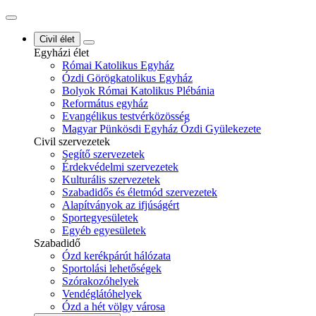
Civil élet
Egyházi élet
Római Katolikus Egyház
Ózdi Görögkatolikus Egyház
Bolyok Római Katolikus Plébánia
Református egyház
Evangélikus testvérközösség
Magyar Pünkösdi Egyház Ózdi Gyülekezete
Civil szervezetek
Segítő szervezetek
Érdekvédelmi szervezetek
Kulturális szervezetek
Szabadidős és életmód szervezetek
Alapítványok az ifjúságért
Sportegyesületek
Egyéb egyesületek
Szabadidő
Ózd kerékpárút hálózata
Sportolási lehetőségek
Szórakozóhelyek
Vendéglátóhelyek
Ózd a hét völgy városa