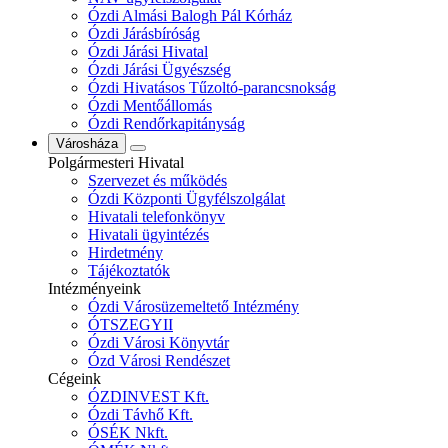
Ózdi Almási Balogh Pál Kórház
Ózdi Járásbíróság
Ózdi Járási Hivatal
Ózdi Járási Ügyészség
Ózdi Hivatásos Tűzoltó-parancsnokság
Ózdi Mentőállomás
Ózdi Rendőrkapitányság
Városháza
Polgármesteri Hivatal
Szervezet és működés
Ózdi Központi Ügyfélszolgálat
Hivatali telefonkönyv
Hivatali ügyintézés
Hirdetmény
Tájékoztatók
Intézményeink
Ózdi Városüzemeltető Intézmény
ÓTSZEGYII
Ózdi Városi Könyvtár
Ózd Városi Rendészet
Cégeink
ÓZDINVEST Kft.
Ózdi Távhő Kft.
ÓSÉK Nkft.