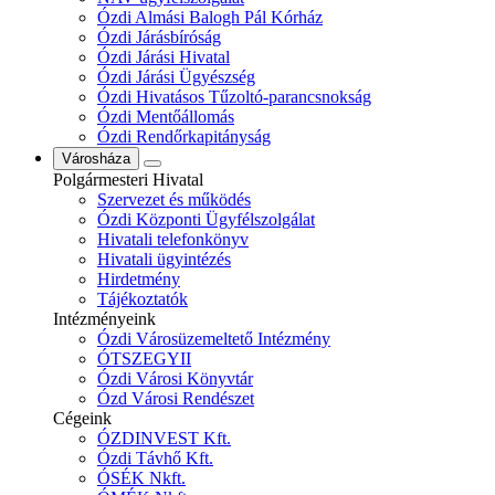
Ózdi Almási Balogh Pál Kórház
Ózdi Járásbíróság
Ózdi Járási Hivatal
Ózdi Járási Ügyészség
Ózdi Hivatásos Tűzoltó-parancsnokság
Ózdi Mentőállomás
Ózdi Rendőrkapitányság
Városháza
Polgármesteri Hivatal
Szervezet és működés
Ózdi Központi Ügyfélszolgálat
Hivatali telefonkönyv
Hivatali ügyintézés
Hirdetmény
Tájékoztatók
Intézményeink
Ózdi Városüzemeltető Intézmény
ÓTSZEGYII
Ózdi Városi Könyvtár
Ózd Városi Rendészet
Cégeink
ÓZDINVEST Kft.
Ózdi Távhő Kft.
ÓSÉK Nkft.