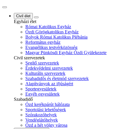
Civil élet
Egyházi élet
Római Katolikus Egyház
Ózdi Görögkatolikus Egyház
Bolyok Római Katolikus Plébánia
Református egyház
Evangélikus testvérközösség
Magyar Pünkösdi Egyház Ózdi Gyülekezete
Civil szervezetek
Segítő szervezetek
Érdekvédelmi szervezetek
Kulturális szervezetek
Szabadidős és életmód szervezetek
Alapítványok az ifjúságért
Sportegyesületek
Egyéb egyesületek
Szabadidő
Ózd kerékpárút hálózata
Sportolási lehetőségek
Szórakozóhelyek
Vendéglátóhelyek
Ózd a hét völgy városa