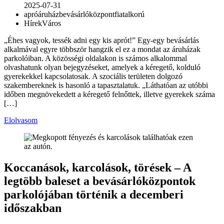
2025-07-31
apró
áruház
bevásárlóközpont
fiatalkorú
Hírek
Város
„Éhes vagyok, tessék adni egy kis aprót!” Egy-egy bevásárlás
alkalmával egyre többször hangzik el ez a mondat az áruházak
parkolóiban. A közösségi oldalakon is számos alkalommal
olvashatunk olyan bejegyzéseket, amelyek a kéregető, kolduló
gyerekekkel kapcsolatosak. A szociális területen dolgozó
szakembereknek is hasonló a tapasztalatuk. „Láthatóan az utóbbi
időben megnövekedett a kéregető felnőttek, illetve gyerekek száma
[…]
Elolvasom
Koccanások, karcolások, törések – A
legtöbb baleset a bevásárlóközpontok
parkolójában történik a decemberi
időszakban