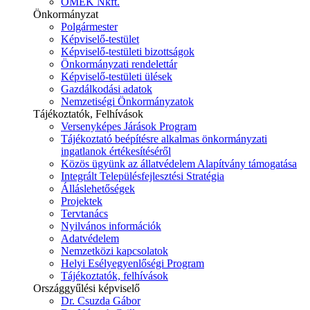
ÓMÉK Nkft.
Önkormányzat
Polgármester
Képviselő-testület
Képviselő-testületi bizottságok
Önkormányzati rendelettár
Képviselő-testületi ülések
Gazdálkodási adatok
Nemzetiségi Önkormányzatok
Tájékoztatók, Felhívások
Versenyképes Járások Program
Tájékoztató beépítésre alkalmas önkormányzati
ingatlanok értékesítéséről
Közös ügyünk az állatvédelem Alapítvány támogatása
Integrált Településfejlesztési Stratégia
Álláslehetőségek
Projektek
Tervtanács
Nyilvános információk
Adatvédelem
Nemzetközi kapcsolatok
Helyi Esélyegyenlőségi Program
Tájékoztatók, felhívások
Országgyűlési képviselő
Dr. Csuzda Gábor