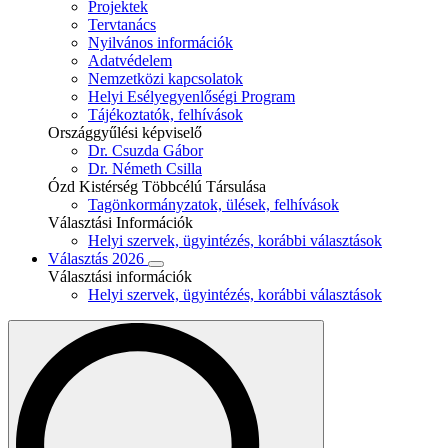
Projektek
Tervtanács
Nyilvános információk
Adatvédelem
Nemzetközi kapcsolatok
Helyi Esélyegyenlőségi Program
Tájékoztatók, felhívások
Országgyűlési képviselő
Dr. Csuzda Gábor
Dr. Németh Csilla
Ózd Kistérség Többcélú Társulása
Tagönkormányzatok, ülések, felhívások
Választási Információk
Helyi szervek, ügyintézés, korábbi választások
Választás 2026
Választási információk
Helyi szervek, ügyintézés, korábbi választások