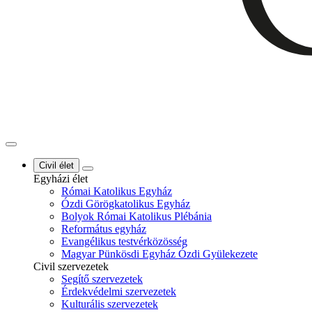
Civil élet
Egyházi élet
Római Katolikus Egyház
Ózdi Görögkatolikus Egyház
Bolyok Római Katolikus Plébánia
Református egyház
Evangélikus testvérközösség
Magyar Pünkösdi Egyház Ózdi Gyülekezete
Civil szervezetek
Segítő szervezetek
Érdekvédelmi szervezetek
Kulturális szervezetek