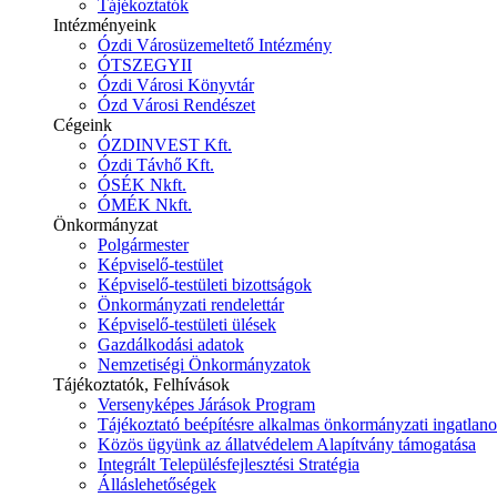
Tájékoztatók
Intézményeink
Ózdi Városüzemeltető Intézmény
ÓTSZEGYII
Ózdi Városi Könyvtár
Ózd Városi Rendészet
Cégeink
ÓZDINVEST Kft.
Ózdi Távhő Kft.
ÓSÉK Nkft.
ÓMÉK Nkft.
Önkormányzat
Polgármester
Képviselő-testület
Képviselő-testületi bizottságok
Önkormányzati rendelettár
Képviselő-testületi ülések
Gazdálkodási adatok
Nemzetiségi Önkormányzatok
Tájékoztatók, Felhívások
Versenyképes Járások Program
Tájékoztató beépítésre alkalmas önkormányzati ingatlanok
Közös ügyünk az állatvédelem Alapítvány támogatása
Integrált Településfejlesztési Stratégia
Álláslehetőségek