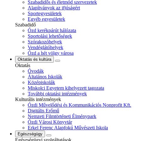
Szabadidős és életmód szervezetek
Alapítványok az ifjúságért
Sportegyesületek
Egyéb egyesületek
Szabadidő
Ózd kerékpárút hálózata
Sportolási lehetőségek
Szórakozóhelyek
Vendéglátóhelyek
Ózd a hét völgy városa
Oktatás és kultúra
Oktatás
Óvodák
Általános Iskolák
Középiskolák
Miskolci Egyetem kihelyezett tagozata
További oktatási intézmények
Kulturális intézmények
Ózdi Művelődési és Kommunikációs Nonprofit Kft.
Digitális Erőmű
Nemzeti Filmtörténeti Élménypark
Ózdi Városi Könyvtár
Erkel Ferenc Alapfokú Művészeti Iskola
Egészségügy
Egészségügyi szolgáltatások