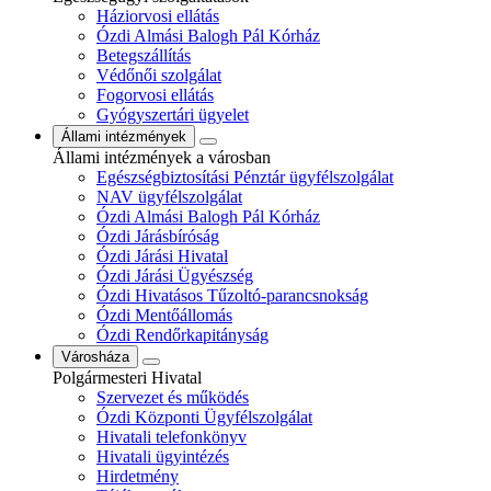
Háziorvosi ellátás
Ózdi Almási Balogh Pál Kórház
Betegszállítás
Védőnői szolgálat
Fogorvosi ellátás
Gyógyszertári ügyelet
Állami intézmények
Állami intézmények a városban
Egészségbiztosítási Pénztár ügyfélszolgálat
NAV ügyfélszolgálat
Ózdi Almási Balogh Pál Kórház
Ózdi Járásbíróság
Ózdi Járási Hivatal
Ózdi Járási Ügyészség
Ózdi Hivatásos Tűzoltó-parancsnokság
Ózdi Mentőállomás
Ózdi Rendőrkapitányság
Városháza
Polgármesteri Hivatal
Szervezet és működés
Ózdi Központi Ügyfélszolgálat
Hivatali telefonkönyv
Hivatali ügyintézés
Hirdetmény