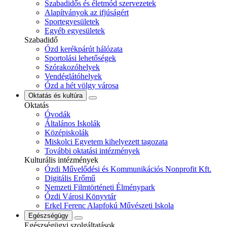
Szabadidős és életmód szervezetek
Alapítványok az ifjúságért
Sportegyesületek
Egyéb egyesületek
Szabadidő
Ózd kerékpárút hálózata
Sportolási lehetőségek
Szórakozóhelyek
Vendéglátóhelyek
Ózd a hét völgy városa
Oktatás és kultúra
Oktatás
Óvodák
Általános Iskolák
Középiskolák
Miskolci Egyetem kihelyezett tagozata
További oktatási intézmények
Kulturális intézmények
Ózdi Művelődési és Kommunikációs Nonprofit Kft.
Digitális Erőmű
Nemzeti Filmtörténeti Élménypark
Ózdi Városi Könyvtár
Erkel Ferenc Alapfokú Művészeti Iskola
Egészségügy
Egészségügyi szolgáltatások