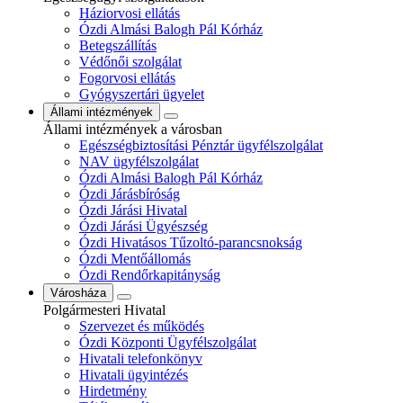
Háziorvosi ellátás
Ózdi Almási Balogh Pál Kórház
Betegszállítás
Védőnői szolgálat
Fogorvosi ellátás
Gyógyszertári ügyelet
Állami intézmények
Állami intézmények a városban
Egészségbiztosítási Pénztár ügyfélszolgálat
NAV ügyfélszolgálat
Ózdi Almási Balogh Pál Kórház
Ózdi Járásbíróság
Ózdi Járási Hivatal
Ózdi Járási Ügyészség
Ózdi Hivatásos Tűzoltó-parancsnokság
Ózdi Mentőállomás
Ózdi Rendőrkapitányság
Városháza
Polgármesteri Hivatal
Szervezet és működés
Ózdi Központi Ügyfélszolgálat
Hivatali telefonkönyv
Hivatali ügyintézés
Hirdetmény