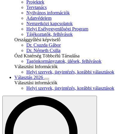
Projektek
Tervtanács
Nyilvános információk
Adatvédelem
Nemzetközi kapcsolatok
Helyi Esélyegyenlőségi Program
Tájékoztatók, felhívások
Országgyűlési képviselő
Dr. Csuzda Gábor
Dr. Németh Csilla
Ózd Kistérség Többcélú Társulása
Tagönkormányzatok, ülések, felhívások
Választási Információk
Helyi szervek, ügyintézés, korábbi választások
Választás 2026
Választási információk
Helyi szervek, ügyintézés, korábbi választások