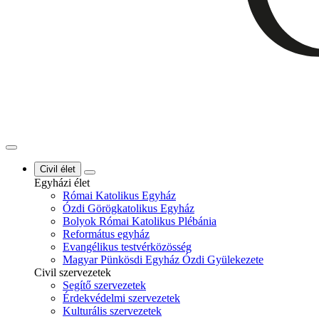
Civil élet
Egyházi élet
Római Katolikus Egyház
Ózdi Görögkatolikus Egyház
Bolyok Római Katolikus Plébánia
Református egyház
Evangélikus testvérközösség
Magyar Pünkösdi Egyház Ózdi Gyülekezete
Civil szervezetek
Segítő szervezetek
Érdekvédelmi szervezetek
Kulturális szervezetek