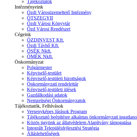
Tájékoztatók
Intézményeink
Ózdi Városüzemeltető Intézmény
ÓTSZEGYII
Ózdi Városi Könyvtár
Ózd Városi Rendészet
Cégeink
ÓZDINVEST Kft.
Ózdi Távhő Kft.
ÓSÉK Nkft.
ÓMÉK Nkft.
Önkormányzat
Polgármester
Képviselő-testület
Képviselő-testületi bizottságok
Önkormányzati rendelettár
Képviselő-testületi ülések
Gazdálkodási adatok
Nemzetiségi Önkormányzatok
Tájékoztatók, Felhívások
Versenyképes Járások Program
Tájékoztató beépítésre alkalmas önkormányzati ingatlanok
Közös ügyünk az állatvédelem Alapítvány támogatása
Integrált Településfejlesztési Stratégia
Álláslehetőségek