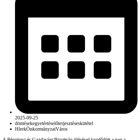
2025-09-25
döntések
egyetértés
előterjesztés
eskütétel
Hírek
Önkormányzat
Város
A Pénzügyi és Gazdasági Bizottság ülésével kezdődött a nap a