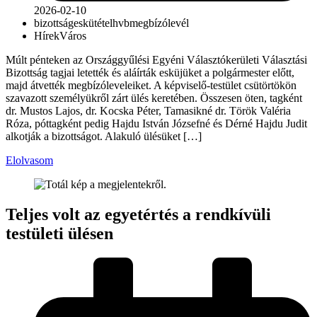
2026-02-10
bizottság
eskütétel
hvb
megbízólevél
Hírek
Város
Múlt pénteken az Országgyűlési Egyéni Választókerületi Választási
Bizottság tagjai letették és aláírták esküjüket a polgármester előtt,
majd átvették megbízóleveleiket. A képviselő-testület csütörtökön
szavazott személyükről zárt ülés keretében. Összesen öten, tagként
dr. Mustos Lajos, dr. Kocska Péter, Tamasikné dr. Török Valéria
Róza, póttagként pedig Hajdu István Józsefné és Dérné Hajdu Judit
alkotják a bizottságot. Alakuló ülésüket […]
Elolvasom
Teljes volt az egyetértés a rendkívüli
testületi ülésen