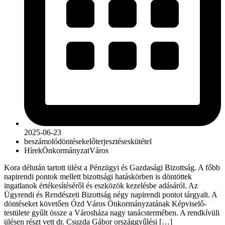
2025-06-23
beszámoló
döntések
előterjesztés
eskütétel
Hírek
Önkormányzat
Város
Kora délután tartott ülést a Pénzügyi és Gazdasági Bizottság. A főbb
napirendi pontok mellett bizottsági hatáskörben is döntöttek
ingatlanok értékesítéséről és eszközök kezelésbe adásáról. Az
Ügyrendi és Rendészeti Bizottság négy napirendi pontot tárgyalt. A
döntéseket követően Ózd Város Önkormányzatának Képviselő-
testülete gyűlt össze a Városháza nagy tanácstermében. A rendkívüli
ülésen részt vett dr. Csuzda Gábor országgyűlési […]