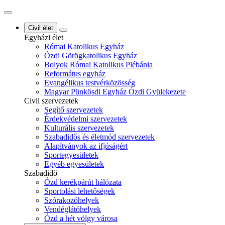
Civil élet
Egyházi élet
Római Katolikus Egyház
Ózdi Görögkatolikus Egyház
Bolyok Római Katolikus Plébánia
Református egyház
Evangélikus testvérközösség
Magyar Pünkösdi Egyház Ózdi Gyülekezete
Civil szervezetek
Segítő szervezetek
Érdekvédelmi szervezetek
Kulturális szervezetek
Szabadidős és életmód szervezetek
Alapítványok az ifjúságért
Sportegyesületek
Egyéb egyesületek
Szabadidő
Ózd kerékpárút hálózata
Sportolási lehetőségek
Szórakozóhelyek
Vendéglátóhelyek
Ózd a hét völgy városa