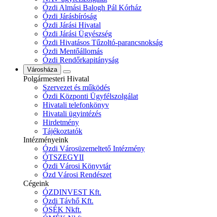
Ózdi Almási Balogh Pál Kórház
Ózdi Járásbíróság
Ózdi Járási Hivatal
Ózdi Járási Ügyészség
Ózdi Hivatásos Tűzoltó-parancsnokság
Ózdi Mentőállomás
Ózdi Rendőrkapitányság
Városháza
Polgármesteri Hivatal
Szervezet és működés
Ózdi Központi Ügyfélszolgálat
Hivatali telefonkönyv
Hivatali ügyintézés
Hirdetmény
Tájékoztatók
Intézményeink
Ózdi Városüzemeltető Intézmény
ÓTSZEGYII
Ózdi Városi Könyvtár
Ózd Városi Rendészet
Cégeink
ÓZDINVEST Kft.
Ózdi Távhő Kft.
ÓSÉK Nkft.