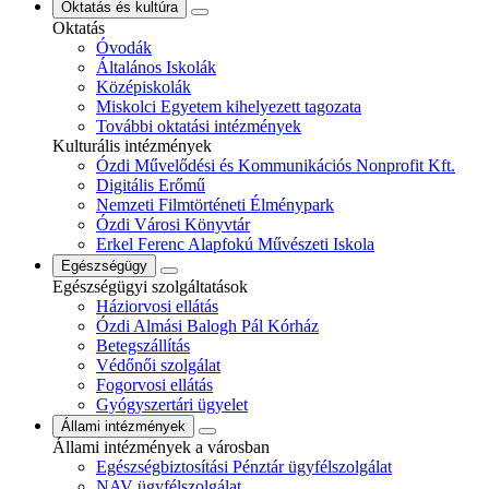
Oktatás és kultúra
Oktatás
Óvodák
Általános Iskolák
Középiskolák
Miskolci Egyetem kihelyezett tagozata
További oktatási intézmények
Kulturális intézmények
Ózdi Művelődési és Kommunikációs Nonprofit Kft.
Digitális Erőmű
Nemzeti Filmtörténeti Élménypark
Ózdi Városi Könyvtár
Erkel Ferenc Alapfokú Művészeti Iskola
Egészségügy
Egészségügyi szolgáltatások
Háziorvosi ellátás
Ózdi Almási Balogh Pál Kórház
Betegszállítás
Védőnői szolgálat
Fogorvosi ellátás
Gyógyszertári ügyelet
Állami intézmények
Állami intézmények a városban
Egészségbiztosítási Pénztár ügyfélszolgálat
NAV ügyfélszolgálat