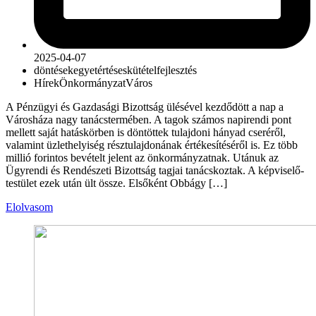
2025-04-07
döntések
egyetértés
eskütétel
fejlesztés
Hírek
Önkormányzat
Város
A Pénzügyi és Gazdasági Bizottság ülésével kezdődött a nap a
Városháza nagy tanácstermében. A tagok számos napirendi pont
mellett saját hatáskörben is döntöttek tulajdoni hányad cseréről,
valamint üzlethelyiség résztulajdonának értékesítéséről is. Ez több
millió forintos bevételt jelent az önkormányzatnak. Utánuk az
Ügyrendi és Rendészeti Bizottság tagjai tanácskoztak. A képviselő-
testület ezek után ült össze. Elsőként Obbágy […]
Elolvasom