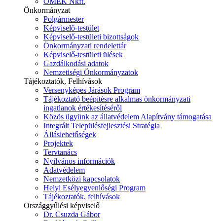
ÓMÉK Nkft.
Önkormányzat
Polgármester
Képviselő-testület
Képviselő-testületi bizottságok
Önkormányzati rendelettár
Képviselő-testületi ülések
Gazdálkodási adatok
Nemzetiségi Önkormányzatok
Tájékoztatók, Felhívások
Versenyképes Járások Program
Tájékoztató beépítésre alkalmas önkormányzati
ingatlanok értékesítéséről
Közös ügyünk az állatvédelem Alapítvány támogatása
Integrált Településfejlesztési Stratégia
Álláslehetőségek
Projektek
Tervtanács
Nyilvános információk
Adatvédelem
Nemzetközi kapcsolatok
Helyi Esélyegyenlőségi Program
Tájékoztatók, felhívások
Országgyűlési képviselő
Dr. Csuzda Gábor