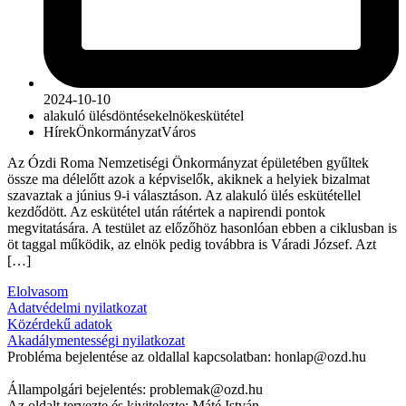
2024-10-10
alakuló ülés
döntések
elnök
eskütétel
Hírek
Önkormányzat
Város
Az Ózdi Roma Nemzetiségi Önkormányzat épületében gyűltek
össze ma délelőtt azok a képviselők, akiknek a helyiek bizalmat
szavaztak a június 9-i választáson. Az alakuló ülés eskütétellel
kezdődött. Az eskütétel után rátértek a napirendi pontok
megvitatására. A testület az előzőhöz hasonlóan ebben a ciklusban is
öt taggal működik, az elnök pedig továbbra is Váradi József. Azt
[…]
Elolvasom
Adatvédelmi nyilatkozat
Közérdekű adatok
Akadálymentességi nyilatkozat
Probléma bejelentése az oldallal kapcsolatban: honlap@ozd.hu
Állampolgári bejelentés: problemak@ozd.hu
Az oldalt tervezte és kivitelezte: Máté István