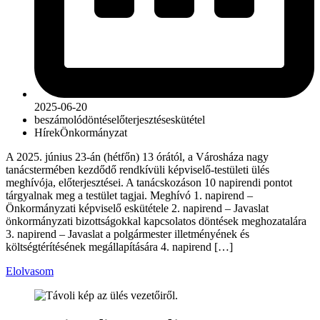
2025-06-20
beszámoló
döntés
előterjesztés
eskütétel
Hírek
Önkormányzat
A 2025. június 23-án (hétfőn) 13 órától, a Városháza nagy
tanácstermében kezdődő rendkívüli képviselő-testületi ülés
meghívója, előterjesztései. A tanácskozáson 10 napirendi pontot
tárgyalnak meg a testület tagjai. Meghívó 1. napirend –
Önkormányzati képviselő eskütétele 2. napirend – Javaslat
önkormányzati bizottságokkal kapcsolatos döntések meghozatalára
3. napirend – Javaslat a polgármester illetményének és
költségtérítésének megállapítására 4. napirend […]
Elolvasom