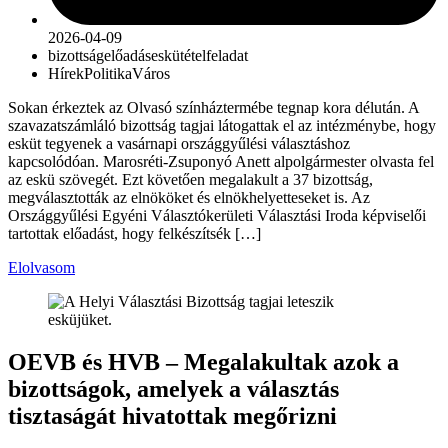
2026-04-09
bizottság
előadás
eskütétel
feladat
Hírek
Politika
Város
Sokan érkeztek az Olvasó színháztermébe tegnap kora délután. A
szavazatszámláló bizottság tagjai látogattak el az intézménybe, hogy
esküt tegyenek a vasárnapi országgyűlési választáshoz
kapcsolódóan. Marosréti-Zsuponyó Anett alpolgármester olvasta fel
az eskü szövegét. Ezt követően megalakult a 37 bizottság,
megválasztották az elnököket és elnökhelyetteseket is. Az
Országgyűlési Egyéni Választókerületi Választási Iroda képviselői
tartottak előadást, hogy felkészítsék […]
Elolvasom
OEVB és HVB – Megalakultak azok a
bizottságok, amelyek a választás
tisztaságát hivatottak megőrizni