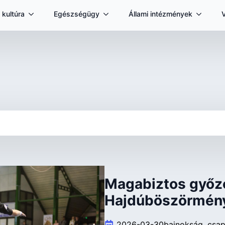
 kultúra
Egészségügy
Állami intézmények
Magabiztos győz
Hajdúböszörmény
2026-03-30
bajnokság
csap