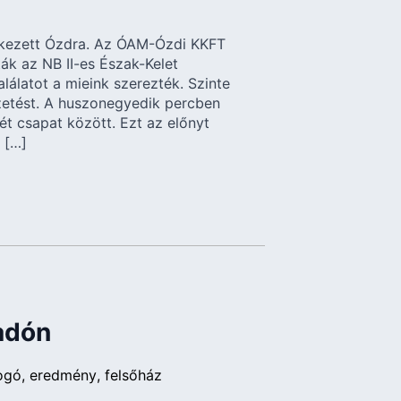
rkezett Ózdra. Az ÓAM-Ózdi KKFT
ák az NB II-es Észak-Kelet
találatot a mieink szerezték. Szinte
etést. A huszonegyedik percben
ét csapat között. Ezt az előnyt
 […]
adón
ogó
eredmény
felsőház