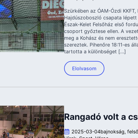
Szürkében az ÓAM-Ózdi KKFT, 
Hajdúszoboszló csapata lépett 
Észak-Kelet Felsőház első fordu
csoport győztese ellen. A veze
meg a Kohász és nem eresztett
szereztek. Pihenőre 18:11-es ál
tartotta a különbséget […]
Elolvasom
Rangadó volt a c
2025-03-04
bajnokság
fels