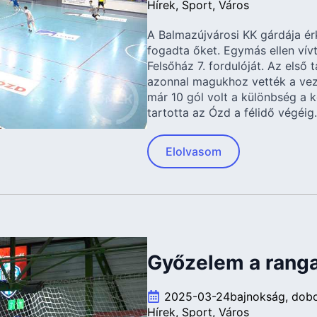
Hírek
Sport
Város
A Balmazújvárosi KK gárdája é
fogadta őket. Egymás ellen vívt
Felsőház 7. fordulóját. Az első 
azonnal magukhoz vették a vez
már 10 gól volt a különbség a k
tartotta az Ózd a félidő végéig.
Elolvasom
Győzelem a rang
2025-03-24
bajnokság
dob
Hírek
Sport
Város