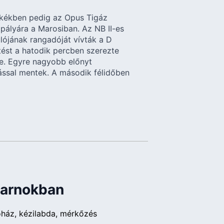
kékben pedig az Opus Tigáz
pályára a Marosiban. Az NB II-es
lójának rangadóját vívták a D
tést a hatodik percben szerezte
e. Egyre nagyobb előnyt
lással mentek. A második félidőben
sarnokban
őház
kézilabda
mérkőzés