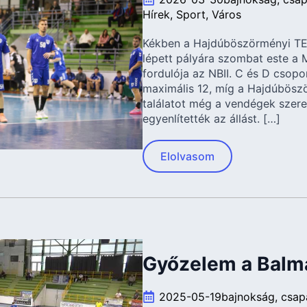
Hírek
Sport
Város
Kékben a Hajdúböszörményi TE
lépett pályára szombat este a 
fordulója az NBII. C és D csop
maximális 12, míg a Hajdúböszö
találatot még a vendégek szerez
egyenlítették az állást. […]
Elolvasom
Győzelem a Balma
2025-05-19
bajnokság
csap