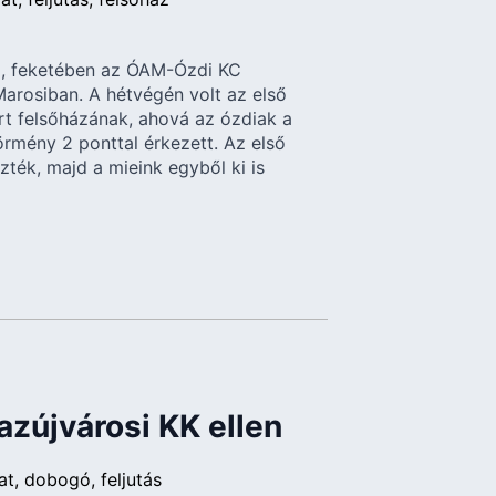
, feketében az ÓAM-Ózdi KC
Marosiban. A hétvégén volt az első
ort felsőházának, ahová az ózdiak a
rmény 2 ponttal érkezett. Az első
ték, majd a mieink egyből ki is
zújvárosi KK ellen
at
dobogó
feljutás