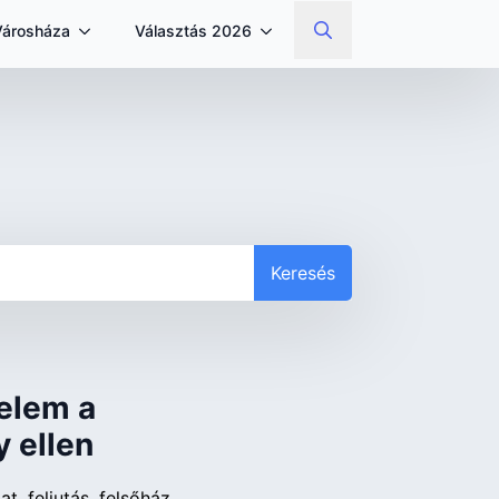
Városháza
Választás 2026
Search
for:
Keresés
elem a
 ellen
at
feljutás
felsőház