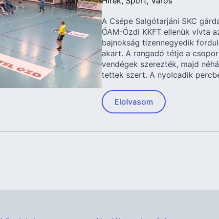
Hírek
Sport
Város
A Csépe Salgótarjáni SKC gárdá
ÓAM-Ózdi KKFT ellenük vívta az 
bajnokság tizennegyedik fordul
akart. A rangadó tétje a csoport
vendégek szerezték, majd néhá
tettek szert. A nyolcadik percb
Elolvasom