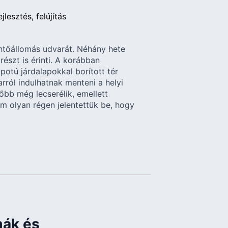
ejlesztés
felújítás
entőállomás udvarát. Néhány hete
részt is érinti. A korábban
potú járdalapokkal borított tér
rról indulhatnak menteni a helyi
sőbb még lecserélik, emellett
m olyan régen jelentettük be, hogy
mák és