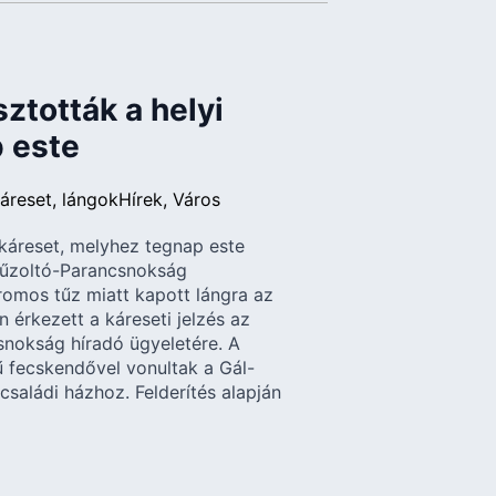
ztották a helyi
p este
áreset
lángok
Hírek
Város
 káreset, melyhez tegnap este
 Tűzoltó-Parancsnokság
romos tűz miatt kapott lángra az
 érkezett a káreseti jelzés az
snokság híradó ügyeletére. A
 fecskendővel vonultak a Gál-
családi házhoz. Felderítés alapján