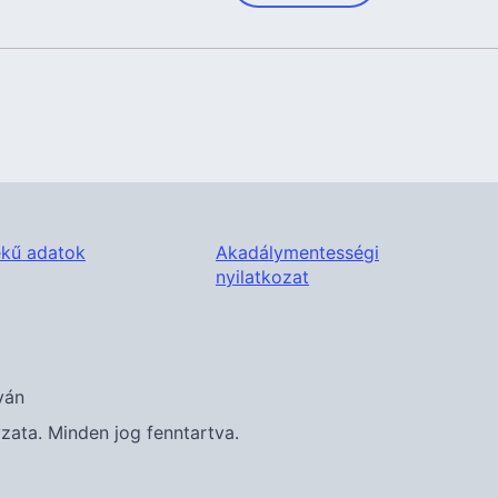
kű adatok
Akadálymentességi
nyilatkozat
ván
ta. Minden jog fenntartva.