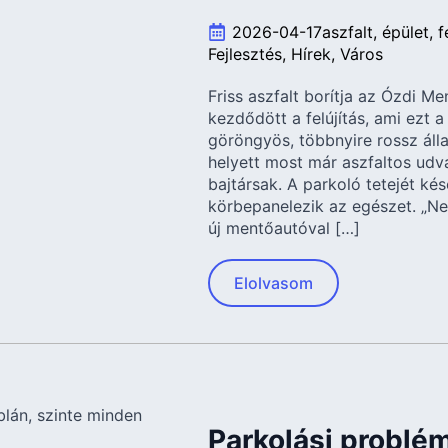
2026-04-17
aszfalt
épület
f
Fejlesztés
Hírek
Város
Friss aszfalt borítja az Ózdi M
kezdődött a felújítás, ami ezt a 
göröngyös, többnyire rossz álla
helyett most már aszfaltos udva
bajtársak. A parkoló tetejét ké
körbepanelezik az egészet. „Ne
új mentőautóval […]
Elolvasom
Parkolási problé