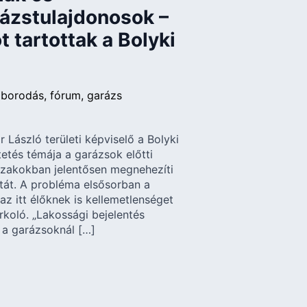
rázstulajdonosok –
 tartottak a Bolyki
áborodás
fórum
garázs
 László területi képviselő a Bolyki
etés témája a garázsok előtti
szakokban jelentősen megnehezíti
tát. A probléma elsősorban a
az itt élőknek is kellemetlenséget
rkoló. „Lakossági bejelentés
tt a garázsoknál […]