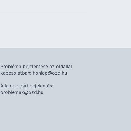
Probléma bejelentése az oldallal
kapcsolatban: honlap@ozd.hu
Állampolgári bejelentés:
problemak@ozd.hu