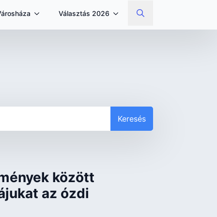
Városháza
Választás 2026
Search
for:
Keresés
mények között
jukat az ózdi