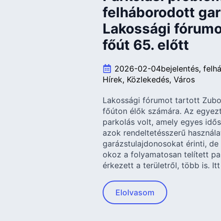
felháborodott ga
Lakossági fórumot
főút 65. előtt
2026-02-04
bejelentés
felh
Hírek
Közlekedés
Város
Lakossági fórumot tartott Zubor
főúton élők számára. Az egyezt
parkolás volt, amely egyes idő
azok rendeltetésszerű használa
garázstulajdonosokat érinti, de 
okoz a folyamatosan telített pa
érkezett a területről, több is. I
Elolvasom