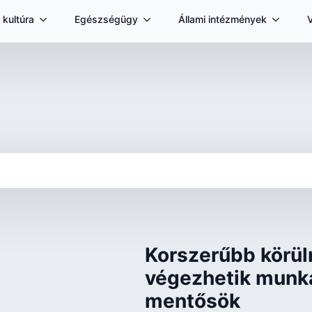
 kultúra
Egészségügy
Állami intézmények
Korszerűbb körül
végezhetik munká
mentősök