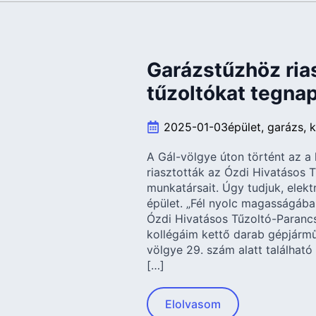
Garázstűzhöz rias
tűzoltókat tegna
2025-01-03
épület
garázs
k
A Gál-völgye úton történt az a
riasztották az Ózdi Hivatásos
munkatársait. Úgy tudjuk, elekt
épület. „Fél nyolc magasságában
Ózdi Hivatásos Tűzoltó-Paranc
kollégáim kettő darab gépjármű
völgye 29. szám alatt található 
[…]
Elolvasom