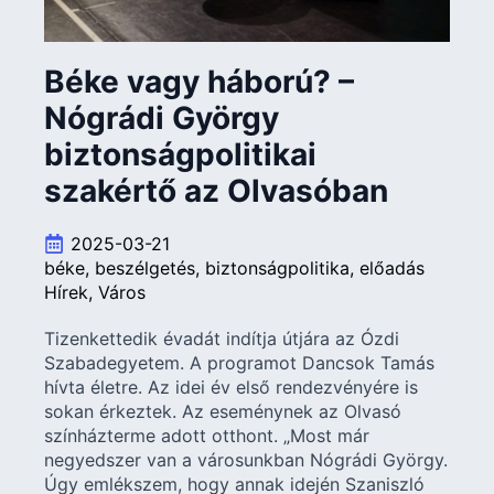
Béke vagy háború? –
Nógrádi György
biztonságpolitikai
szakértő az Olvasóban
2025-03-21
béke
beszélgetés
biztonságpolitika
előadás
Hírek
Város
Tizenkettedik évadát indítja útjára az Ózdi
Szabadegyetem. A programot Dancsok Tamás
hívta életre. Az idei év első rendezvényére is
sokan érkeztek. Az eseménynek az Olvasó
színházterme adott otthont. „Most már
negyedszer van a városunkban Nógrádi György.
Úgy emlékszem, hogy annak idején Szaniszló