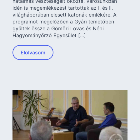
hatalmas veszteségeit okozta. Városunkban
idén is megemlékezést tartottak az I. és II.
világháborúban elesett katonák emlékére. A
programot megelőzően a Gyári temetőben
gyűltek össze a Gömöri Lovas és Népi
Hagyományőrző Egyesület […]
Elolvasom