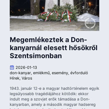
Megemlékeztek a Don-
kanyarnál elesett hősökről
Szentsimonban
2026-01-13
don-kanyar
emlékmű
esemény
évforduló
Hírek
Város
1943. január 12-e a magyar hadtörténelem egyik
legsúlyosabb tragédiájához kötődik: ekkor
indult meg a szovjet erők támadása a Don-
kanyarban, amely a második magyar hadsereg