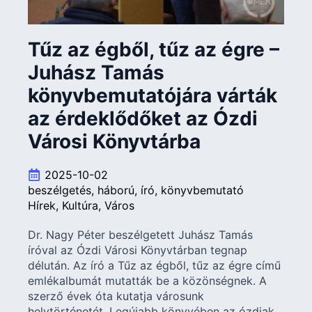
Tűz az égből, tűz az égre –
Juhász Tamás
könyvbemutatójára várták
az érdeklődőket az Ózdi
Városi Könyvtárba
2025-10-02
beszélgetés
háború
író
könyvbemutató
Hírek
Kultúra
Város
Dr. Nagy Péter beszélgetett Juhász Tamás
íróval az Ózdi Városi Könyvtárban tegnap
délután. Az író a Tűz az égből, tűz az égre című
emlékalbumát mutatták be a közönségnek. A
szerző évek óta kutatja városunk
helytörténetét. Legújabb könyvében az ózdiak