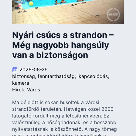
Nyári csúcs a strandon –
Még nagyobb hangsúly
van a biztonságon
2026-06-29
biztonság
fenntarthatóság
ikapcsolódás
kamera
Hírek
Város
Ma délelőtt is sokan hűsöltek a városi
strandfürdő területén. Hétvégén közel 2200
látogató fordult meg a létesítményben. Ez
valószínűleg a hőségriadónak, és a hosszabb
nyitvatartásnak is köszönhető. A nagy tömeg
miatt azonban időről időre felmerülnek a