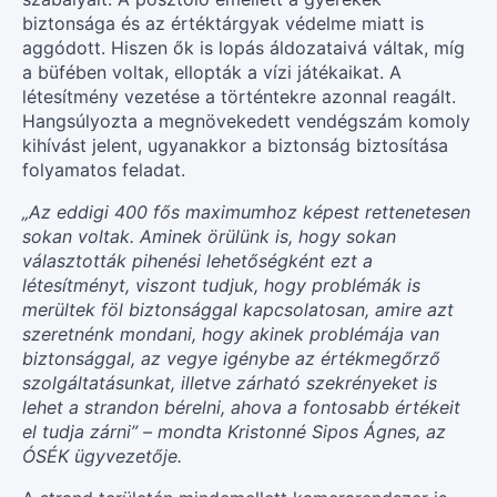
biztonsága és az értéktárgyak védelme miatt is
aggódott. Hiszen ők is lopás áldozataivá váltak, míg
a büfében voltak, ellopták a vízi játékaikat. A
létesítmény vezetése a történtekre azonnal reagált.
Hangsúlyozta a megnövekedett vendégszám komoly
kihívást jelent, ugyanakkor a biztonság biztosítása
folyamatos feladat.
„Az eddigi 400 fős maximumhoz képest rettenetesen
sokan voltak. Aminek örülünk is, hogy sokan
választották pihenési lehetőségként ezt a
létesítményt, viszont tudjuk, hogy problémák is
merültek föl biztonsággal kapcsolatosan, amire azt
szeretnénk mondani, hogy akinek problémája van
biztonsággal, az vegye igénybe az értékmegőrző
szolgáltatásunkat, illetve zárható szekrényeket is
lehet a strandon bérelni, ahova a fontosabb értékeit
el tudja zárni” – mondta Kristonné Sipos Ágnes, az
ÓSÉK ügyvezetője.