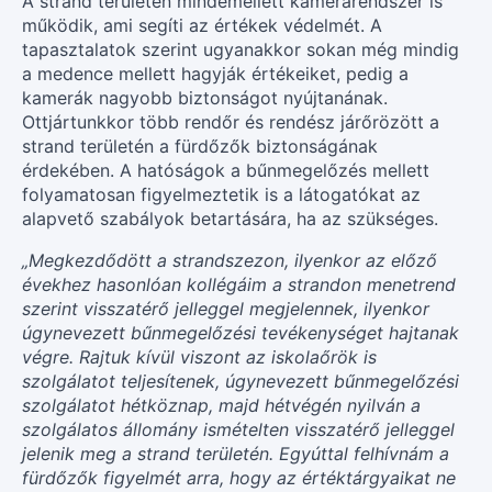
A strand területén mindemellett kamerarendszer is
működik, ami segíti az értékek védelmét. A
tapasztalatok szerint ugyanakkor sokan még mindig
a medence mellett hagyják értékeiket, pedig a
kamerák nagyobb biztonságot nyújtanának.
Ottjártunkkor több rendőr és rendész járőrözött a
strand területén a fürdőzők biztonságának
érdekében. A hatóságok a bűnmegelőzés mellett
folyamatosan figyelmeztetik is a látogatókat az
alapvető szabályok betartására, ha az szükséges.
„Megkezdődött a strandszezon, ilyenkor az előző
évekhez hasonlóan kollégáim a strandon menetrend
szerint visszatérő jelleggel megjelennek, ilyenkor
úgynevezett bűnmegelőzési tevékenységet hajtanak
végre. Rajtuk kívül viszont az iskolaőrök is
szolgálatot teljesítenek, úgynevezett bűnmegelőzési
szolgálatot hétköznap, majd hétvégén nyilván a
szolgálatos állomány ismételten visszatérő jelleggel
jelenik meg a strand területén. Egyúttal felhívnám a
fürdőzők figyelmét arra, hogy az értéktárgyaikat ne