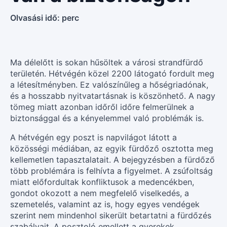
Olvasási idő:
perc
Ma délelőtt is sokan hűsöltek a városi strandfürdő
területén. Hétvégén közel 2200 látogató fordult meg
a létesítményben. Ez valószínűleg a hőségriadónak,
és a hosszabb nyitvatartásnak is köszönhető. A nagy
tömeg miatt azonban időről időre felmerülnek a
biztonsággal és a kényelemmel való problémák is.
A hétvégén egy poszt is napvilágot látott a
közösségi médiában, az egyik fürdőző osztotta meg
kellemetlen tapasztalatait. A bejegyzésben a fürdőző
több problémára is felhívta a figyelmet. A zsúfoltság
miatt előfordultak konfliktusok a medencékben,
gondot okozott a nem megfelelő viselkedés, a
szemetelés, valamint az is, hogy egyes vendégek
szerint nem mindenhol sikerült betartatni a fürdőzés
szabályait. A posztoló emellett a gyerekek