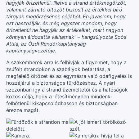
hagyják őrizetlenül. Illetve a strand értékmegőrzőt,
valamint zárható öltözőt biztosít az értékkel bíró
tárgyak megőrzésének céljából. Én javaslom, hogy
ezt használják, és még egyszer mondom, hogy
őrizetlenül ne hagyják az értékeiket, mert nagyon
könnyen áldozattá válhatnak” – hangsúlyozta Soós
Attila, az Ózdi Rendőrkapitányság
kapitányságvezetője.
A szakemberek arra is felhívják a figyelmet, hogy a
zsúfolt strandokon a szabályok betartása, a
megfelelő öltözet és az egymásra való odafigyelés is
hozzájárul a biztonságos fürdőzéshez. A nyári
szezonban így a strand üzemeltetői és a hatóságok
közös célja, hogy a létesítményben mindenki
felhőtlenül kikapcsolódhasson és biztonságban
érezze magát.