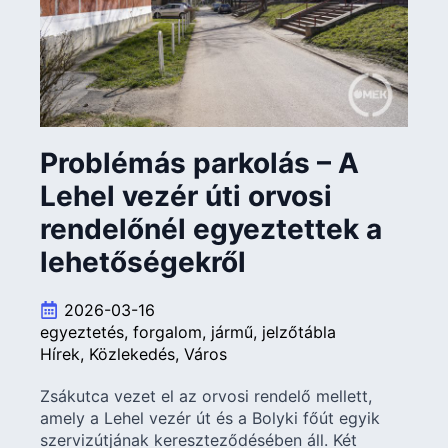
Problémás parkolás – A
Lehel vezér úti orvosi
rendelőnél egyeztettek a
lehetőségekről
2026-03-16
egyeztetés
forgalom
jármű
jelzőtábla
Hírek
Közlekedés
Város
Zsákutca vezet el az orvosi rendelő mellett,
amely a Lehel vezér út és a Bolyki főút egyik
szervizútjának kereszteződésében áll. Két