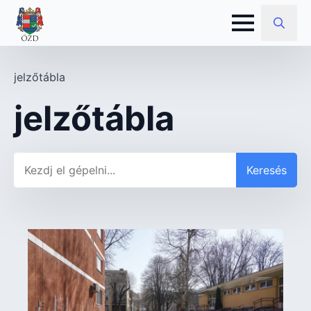
Search
for:
jelzőtábla
jelzőtábla
Keresés
Keresés