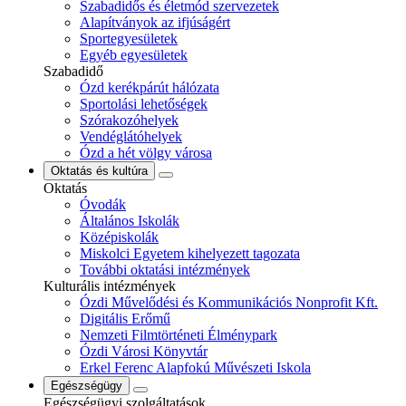
Szabadidős és életmód szervezetek
Alapítványok az ifjúságért
Sportegyesületek
Egyéb egyesületek
Szabadidő
Ózd kerékpárút hálózata
Sportolási lehetőségek
Szórakozóhelyek
Vendéglátóhelyek
Ózd a hét völgy városa
Oktatás és kultúra
Oktatás
Óvodák
Általános Iskolák
Középiskolák
Miskolci Egyetem kihelyezett tagozata
További oktatási intézmények
Kulturális intézmények
Ózdi Művelődési és Kommunikációs Nonprofit Kft.
Digitális Erőmű
Nemzeti Filmtörténeti Élménypark
Ózdi Városi Könyvtár
Erkel Ferenc Alapfokú Művészeti Iskola
Egészségügy
Egészségügyi szolgáltatások