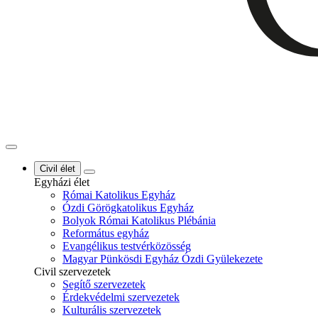
Civil élet
Egyházi élet
Római Katolikus Egyház
Ózdi Görögkatolikus Egyház
Bolyok Római Katolikus Plébánia
Református egyház
Evangélikus testvérközösség
Magyar Pünkösdi Egyház Ózdi Gyülekezete
Civil szervezetek
Segítő szervezetek
Érdekvédelmi szervezetek
Kulturális szervezetek