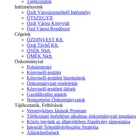
Tájékoztatók
Intézményeink
Ózdi Városüzemeltető Intézmény
ÓTSZEGYII
Ózdi Városi Könyvtár
Ózd Városi Rendészet
Cégeink
ÓZDINVEST Kft.
Ózdi Távhő Kft.
ÓSÉK Nkft.
ÓMÉK Nkft.
Önkormányzat
Polgármester
Képviselő-testület
Képviselő-testületi bizottságok
Önkormányzati rendelettár
Képviselő-testületi ülések
Gazdálkodási adatok
Nemzetiségi Önkormányzatok
Tájékoztatók, Felhívások
Versenyképes Járások Program
Tájékoztató beépítésre alkalmas önkormányzati ingatlanok
Közös ügyünk az állatvédelem Alapítvány támogatása
Integrált Településfejlesztési Stratégia
Álláslehetőségek