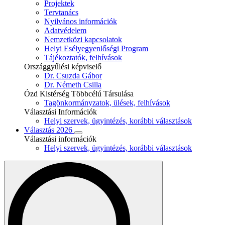
Projektek
Tervtanács
Nyilvános információk
Adatvédelem
Nemzetközi kapcsolatok
Helyi Esélyegyenlőségi Program
Tájékoztatók, felhívások
Országgyűlési képviselő
Dr. Csuzda Gábor
Dr. Németh Csilla
Ózd Kistérség Többcélú Társulása
Tagönkormányzatok, ülések, felhívások
Választási Információk
Helyi szervek, ügyintézés, korábbi választások
Választás 2026
Választási információk
Helyi szervek, ügyintézés, korábbi választások