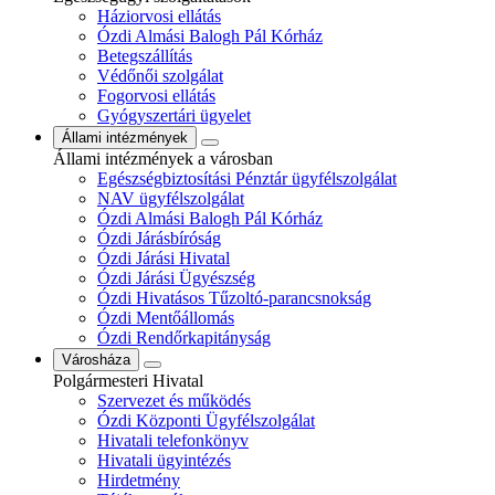
Háziorvosi ellátás
Ózdi Almási Balogh Pál Kórház
Betegszállítás
Védőnői szolgálat
Fogorvosi ellátás
Gyógyszertári ügyelet
Állami intézmények
Állami intézmények a városban
Egészségbiztosítási Pénztár ügyfélszolgálat
NAV ügyfélszolgálat
Ózdi Almási Balogh Pál Kórház
Ózdi Járásbíróság
Ózdi Járási Hivatal
Ózdi Járási Ügyészség
Ózdi Hivatásos Tűzoltó-parancsnokság
Ózdi Mentőállomás
Ózdi Rendőrkapitányság
Városháza
Polgármesteri Hivatal
Szervezet és működés
Ózdi Központi Ügyfélszolgálat
Hivatali telefonkönyv
Hivatali ügyintézés
Hirdetmény