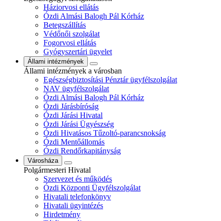
Háziorvosi ellátás
Ózdi Almási Balogh Pál Kórház
Betegszállítás
Védőnői szolgálat
Fogorvosi ellátás
Gyógyszertári ügyelet
Állami intézmények
Állami intézmények a városban
Egészségbiztosítási Pénztár ügyfélszolgálat
NAV ügyfélszolgálat
Ózdi Almási Balogh Pál Kórház
Ózdi Járásbíróság
Ózdi Járási Hivatal
Ózdi Járási Ügyészség
Ózdi Hivatásos Tűzoltó-parancsnokság
Ózdi Mentőállomás
Ózdi Rendőrkapitányság
Városháza
Polgármesteri Hivatal
Szervezet és működés
Ózdi Központi Ügyfélszolgálat
Hivatali telefonkönyv
Hivatali ügyintézés
Hirdetmény