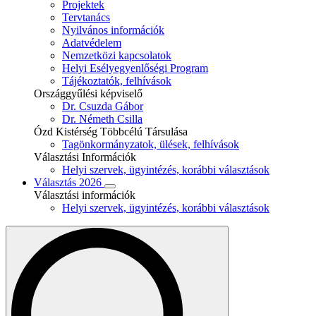
Projektek
Tervtanács
Nyilvános információk
Adatvédelem
Nemzetközi kapcsolatok
Helyi Esélyegyenlőségi Program
Tájékoztatók, felhívások
Országgyűlési képviselő
Dr. Csuzda Gábor
Dr. Németh Csilla
Ózd Kistérség Többcélú Társulása
Tagönkormányzatok, ülések, felhívások
Választási Információk
Helyi szervek, ügyintézés, korábbi választások
Választás 2026
Választási információk
Helyi szervek, ügyintézés, korábbi választások