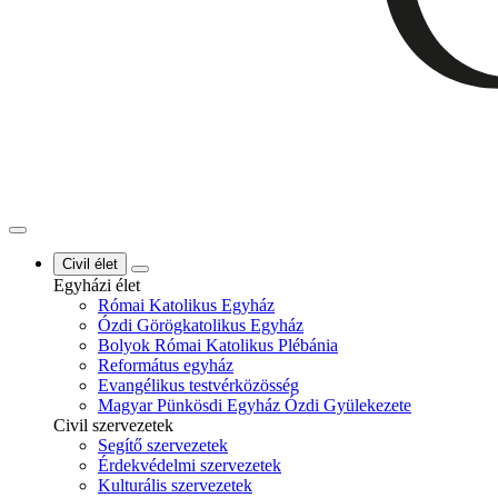
Civil élet
Egyházi élet
Római Katolikus Egyház
Ózdi Görögkatolikus Egyház
Bolyok Római Katolikus Plébánia
Református egyház
Evangélikus testvérközösség
Magyar Pünkösdi Egyház Ózdi Gyülekezete
Civil szervezetek
Segítő szervezetek
Érdekvédelmi szervezetek
Kulturális szervezetek