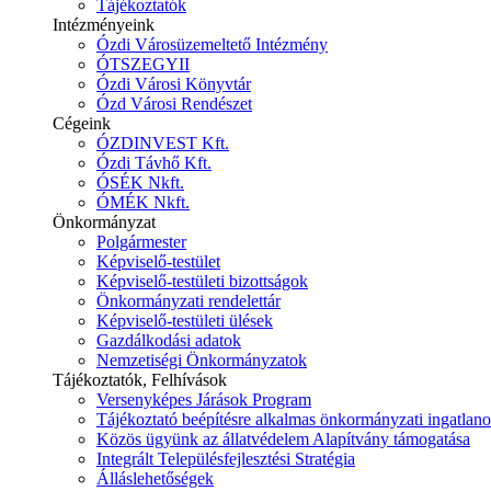
Tájékoztatók
Intézményeink
Ózdi Városüzemeltető Intézmény
ÓTSZEGYII
Ózdi Városi Könyvtár
Ózd Városi Rendészet
Cégeink
ÓZDINVEST Kft.
Ózdi Távhő Kft.
ÓSÉK Nkft.
ÓMÉK Nkft.
Önkormányzat
Polgármester
Képviselő-testület
Képviselő-testületi bizottságok
Önkormányzati rendelettár
Képviselő-testületi ülések
Gazdálkodási adatok
Nemzetiségi Önkormányzatok
Tájékoztatók, Felhívások
Versenyképes Járások Program
Tájékoztató beépítésre alkalmas önkormányzati ingatlanok
Közös ügyünk az állatvédelem Alapítvány támogatása
Integrált Településfejlesztési Stratégia
Álláslehetőségek