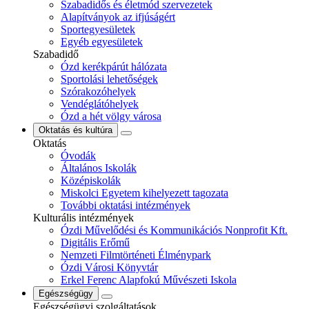
Szabadidős és életmód szervezetek
Alapítványok az ifjúságért
Sportegyesületek
Egyéb egyesületek
Szabadidő
Ózd kerékpárút hálózata
Sportolási lehetőségek
Szórakozóhelyek
Vendéglátóhelyek
Ózd a hét völgy városa
Oktatás és kultúra
Oktatás
Óvodák
Általános Iskolák
Középiskolák
Miskolci Egyetem kihelyezett tagozata
További oktatási intézmények
Kulturális intézmények
Ózdi Művelődési és Kommunikációs Nonprofit Kft.
Digitális Erőmű
Nemzeti Filmtörténeti Élménypark
Ózdi Városi Könyvtár
Erkel Ferenc Alapfokú Művészeti Iskola
Egészségügy
Egészségügyi szolgáltatások