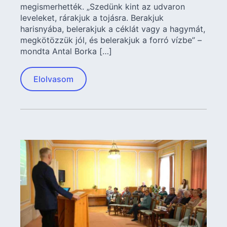
megismerhették. „Szedünk kint az udvaron
leveleket, rárakjuk a tojásra. Berakjuk
harisnyába, belerakjuk a céklát vagy a hagymát,
megkötözzük jól, és belerakjuk a forró vízbe” –
mondta Antal Borka […]
Elolvasom