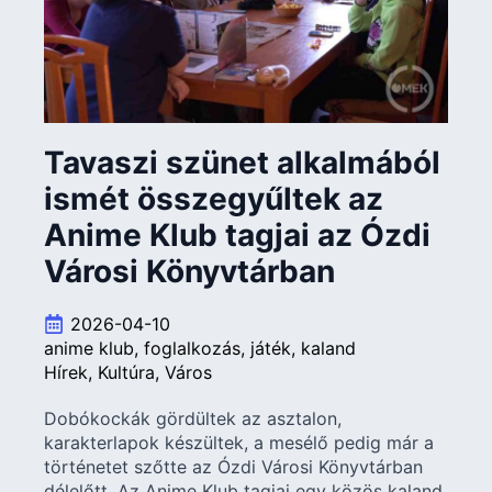
Tavaszi szünet alkalmából
ismét összegyűltek az
Anime Klub tagjai az Ózdi
Városi Könyvtárban
2026-04-10
anime klub
foglalkozás
játék
kaland
Hírek
Kultúra
Város
Dobókockák gördültek az asztalon,
karakterlapok készültek, a mesélő pedig már a
történetet szőtte az Ózdi Városi Könyvtárban
délelőtt. Az Anime Klub tagjai egy közös kaland