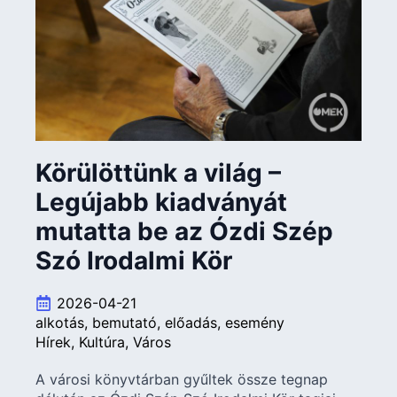
Körülöttünk a világ –
Legújabb kiadványát
mutatta be az Ózdi Szép
Szó Irodalmi Kör
2026-04-21
alkotás
bemutató
előadás
esemény
Hírek
Kultúra
Város
A városi könyvtárban gyűltek össze tegnap