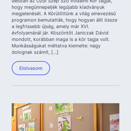
délután az Ózdi Szép Szó Irodalmi Kör tagjai,
hogy megünnepeljék legújabb kiadványuk
megjelenését. A Körülöttünk a világ elnevezésű
programon bemutatták, hogy hogyan állt össze
a legfrissebb újság, amely már XVI.
évfolyamánál jár. Köszöntőt Janiczak Dávid
mondott, korábban maga is a kör tagja volt.
Munkásságukat méltatva kiemelte: nagy
dolognak számít, […]
Elolvasom