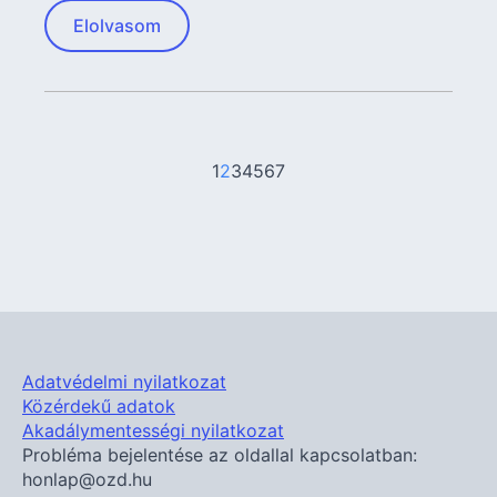
Elolvasom
1
2
3
4
5
6
7
Adatvédelmi nyilatkozat
Közérdekű adatok
Akadálymentességi nyilatkozat
Probléma bejelentése az oldallal kapcsolatban:
honlap@ozd.hu