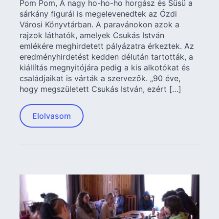
Pom Pom, A nagy ho-ho-ho horgász és Süsü a
sárkány figurái is megelevenedtek az Ózdi
Városi Könyvtárban. A paravánokon azok a
rajzok láthatók, amelyek Csukás István
emlékére meghirdetett pályázatra érkeztek. Az
eredményhirdetést kedden délután tartották, a
kiállítás megnyitójára pedig a kis alkotókat és
családjaikat is várták a szervezők. „90 éve,
hogy megszületett Csukás István, ezért […]
Elolvasom