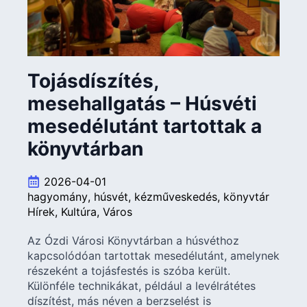
Tojásdíszítés,
mesehallgatás – Húsvéti
mesedélutánt tartottak a
könyvtárban
2026-04-01
hagyomány
húsvét
kézműveskedés
könyvtár
Hírek
Kultúra
Város
Az Ózdi Városi Könyvtárban a húsvéthoz
kapcsolódóan tartottak mesedélutánt, amelynek
részeként a tojásfestés is szóba került.
Különféle technikákat, például a levélrátétes
díszítést, más néven a berzselést is