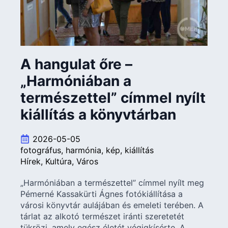
A hangulat őre –
„Harmóniában a
természettel” címmel nyílt
kiállítás a könyvtárban
2026-05-05
fotográfus
harmónia
kép
kiállítás
Hírek
Kultúra
Város
„Harmóniában a természettel” címmel nyílt meg
Pémerné Kassakürti Ágnes fotókiállítása a
városi könyvtár aulájában és emeleti terében. A
tárlat az alkotó természet iránti szeretetét
tükrözi, amely egész életét végigkísérte. A