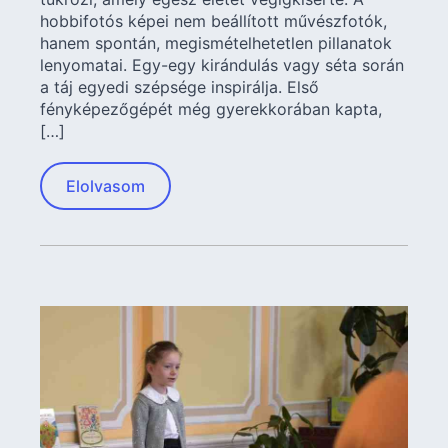
hobbifotós képei nem beállított művészfotók,
hanem spontán, megismételhetetlen pillanatok
lenyomatai. Egy-egy kirándulás vagy séta során
a táj egyedi szépsége inspirálja. Első
fényképezőgépét még gyerekkorában kapta,
[…]
Elolvasom