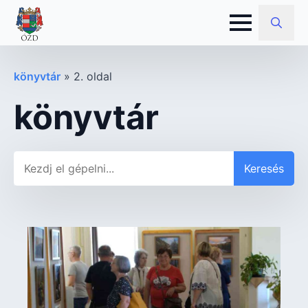
Search
for:
könyvtár
»
2. oldal
könyvtár
Keresés
Keresés