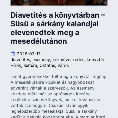
Diavetítés a könyvtárban –
Süsü a sárkány kalandjai
elevenedtek meg a
mesedélutánon
2026-03-17
diavetítés
esemény
kézműveskedés
könyvtár
Hírek
Kultúra
Oktatás
Város
Ismét gyermekekkel telt meg a könyvtár tegnap.
A mesedélutánra kicsiket és nagyobbakat
egyaránt vártak a szervezők. Az esemény
kezdete előtt már az apróságok kezébe
kerültek a színes könyvek, amiket kíváncsian
vettek szemügyre. Csukás István egyik
legnépszerűbb mesealakja, Süsü, a sárkány
került a délután középpontjába. A magyar íróról,