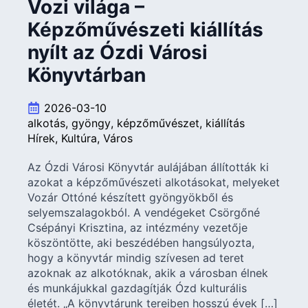
Vozi világa –
Képzőművészeti kiállítás
nyílt az Ózdi Városi
Könyvtárban
2026-03-10
alkotás
gyöngy
képzőművészet
kiállítás
Hírek
Kultúra
Város
Az Ózdi Városi Könyvtár aulájában állították ki
azokat a képzőművészeti alkotásokat, melyeket
Vozár Ottóné készített gyöngyökből és
selyemszalagokból. A vendégeket Csörgőné
Csépányi Krisztina, az intézmény vezetője
köszöntötte, aki beszédében hangsúlyozta,
hogy a könyvtár mindig szívesen ad teret
azoknak az alkotóknak, akik a városban élnek
és munkájukkal gazdagítják Ózd kulturális
életét. „A könyvtárunk tereiben hosszú évek […]