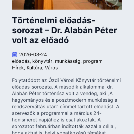
Történelmi előadás-
sorozat – Dr. Alabán Péter
volt az előadó
2026-03-24
előadás
könyvtár
munkásság
program
Hírek
Kultúra
Város
Folytatódott az Ózdi Városi Könyvtár történelmi
előadás-sorozata. A második alkalommal dr.
Alabán Péter történész volt a vendég, aki „A
hagyományos és a posztmodern munkásság a
rendszerváltás után” címmel tartott előadást. A
szervezők a programmal a március 24-i
honismeret napjához is csatlakoztak. A
sorozatot februárban indították azzal a céllal,
hogy aktuális, helyi vonatkozású témákat