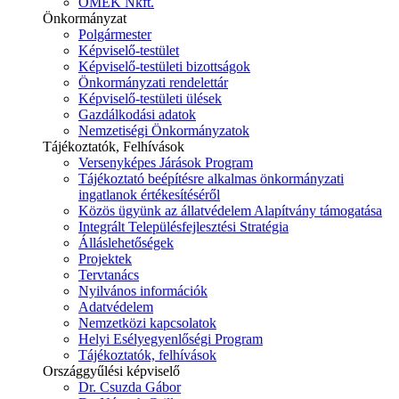
ÓMÉK Nkft.
Önkormányzat
Polgármester
Képviselő-testület
Képviselő-testületi bizottságok
Önkormányzati rendelettár
Képviselő-testületi ülések
Gazdálkodási adatok
Nemzetiségi Önkormányzatok
Tájékoztatók, Felhívások
Versenyképes Járások Program
Tájékoztató beépítésre alkalmas önkormányzati
ingatlanok értékesítéséről
Közös ügyünk az állatvédelem Alapítvány támogatása
Integrált Településfejlesztési Stratégia
Álláslehetőségek
Projektek
Tervtanács
Nyilvános információk
Adatvédelem
Nemzetközi kapcsolatok
Helyi Esélyegyenlőségi Program
Tájékoztatók, felhívások
Országgyűlési képviselő
Dr. Csuzda Gábor