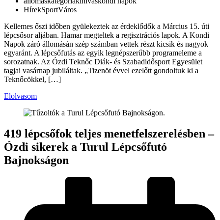
állomás
kategória
kihívás
kondi napok
Hírek
Sport
Város
Kellemes őszi időben gyülekeztek az érdeklődők a Március 15. úti
lépcsősor aljában. Hamar megteltek a regisztrációs lapok. A Kondi
Napok záró állomásán szép számban vettek részt kicsik és nagyok
egyaránt. A lépcsőfutás az egyik legnépszerűbb programeleme a
sorozatnak. Az Ózdi Teknőc Diák- és Szabadidősport Egyesület
tagjai vasárnap jubiláltak. „Tizenöt évvel ezelőtt gondoltuk ki a
Teknőcökkel, […]
Elolvasom
419 lépcsőfok teljes menetfelszerelésben –
Ózdi sikerek a Turul Lépcsőfutó
Bajnokságon