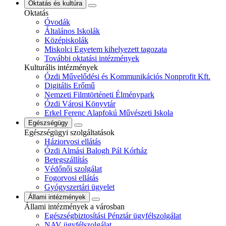
Oktatás és kultúra
Oktatás
Óvodák
Általános Iskolák
Középiskolák
Miskolci Egyetem kihelyezett tagozata
További oktatási intézmények
Kulturális intézmények
Ózdi Művelődési és Kommunikációs Nonprofit Kft.
Digitális Erőmű
Nemzeti Filmtörténeti Élménypark
Ózdi Városi Könyvtár
Erkel Ferenc Alapfokú Művészeti Iskola
Egészségügy
Egészségügyi szolgáltatások
Háziorvosi ellátás
Ózdi Almási Balogh Pál Kórház
Betegszállítás
Védőnői szolgálat
Fogorvosi ellátás
Gyógyszertári ügyelet
Állami intézmények
Állami intézmények a városban
Egészségbiztosítási Pénztár ügyfélszolgálat
NAV ügyfélszolgálat