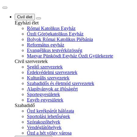
Civil élet
Egyházi élet
Római Katolikus Egyház
Ózdi Görögkatolikus Egyház
Bolyok Római Katolikus Plébánia
Református egyház
Evangélikus testvérközösség
Magyar Pünkösdi Egyház Ózdi Gyülekezete
Civil szervezetek
Segítő szervezetek
Érdekvédelmi szervezetek
Kulturális szervezetek
Szabadidős és életmód szervezetek
Alapítványok az ifjúságért
Sportegyesületek
Egyéb egyesületek
Szabadidő
Ózd kerékpárút hálózata
Sportolási lehetőségek
Szórakozóhelyek
Vendéglátóhelyek
Ózd a hét völgy városa