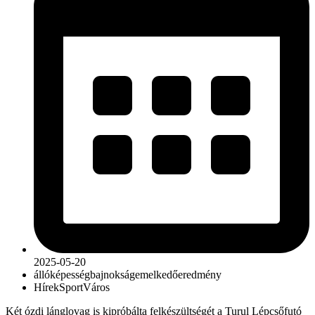
2025-05-20
állóképesség
bajnokság
emelkedő
eredmény
Hírek
Sport
Város
Két ózdi lánglovag is kipróbálta felkészültségét a Turul Lépcsőfutó