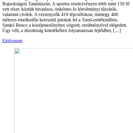
Bajnokságon Tatabányán. A sportos rendezvényen több mint 150 fő
vett részt, köztük hivatásos, önkéntes és létesítményi tűzoltók,
valamint civilek. A versenyzők 419 lépcsőfokon, mintegy 400
méteres emelkedőn keresztül jutottak fel a Turul-emlékműhöz.
Simkó Bence a középmezőnyben végzett, eredményével elégedett.
Úgy véli, a tűzoltóság kötelékében folyamatosan fejlődhet, […]
Elolvasom