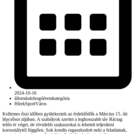
2024-10-16
állomás
dobogó
érem
kategória
Hírek
Sport
Város
Kellemes őszi időben gyülekeztek az érdeklődők a Március 15. úti
lépcsősor aljában. A szabályok szerint a leghosszabb táv Ráctag
tetőn ér véget, de rövidebb szakaszokat is lehetett teljesíteni
korosztálytól függően. Sok kondis rugaszkodott neki a feladatnak,