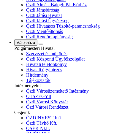
Ózdi Almási Balogh Pál Kórház
Ózdi Járásbíróság
Ózdi Járási Hivatal
Ózdi Járási Ügyészség
Ózdi Hivatásos Tűzoltó-parancsnokság
Ózdi Mentőállomás
Ózdi Rendőrkapitányság
Városháza
Polgármesteri Hivatal
Szervezet és működés
Ózdi Központi Ügyfélszolgálat
Hivatali telefonkönyv
Hivatali ügyintézés
Hirdetmény
Tájékoztatók
Intézményeink
Ózdi Városüzemeltető Intézmény
ÓTSZEGYII
Ózdi Városi Könyvtár
Ózd Városi Rendészet
Cégeink
ÓZDINVEST Kft.
Ózdi Távhő Kft.
ÓSÉK Nkft.