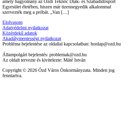
amely hagyomány az Ózdi Teknőc Diák- és Szabadidősport
Egyesület életében, hiszen már tizennegyedik alkalommal
szervezték meg a próbát. „Van […]
Elolvasom
Adatvédelmi nyilatkozat
Közérdekű adatok
Akadálymentességi nyilatkozat
Probléma bejelentése az oldallal kapcsolatban: honlap@ozd.hu
Állampolgári bejelentés: problemak@ozd.hu
Az oldalt tervezte és kivitelezte: Máté István
Copyright © 2026 Ózd Város Önkormányzata. Minden jog
fenntartva.