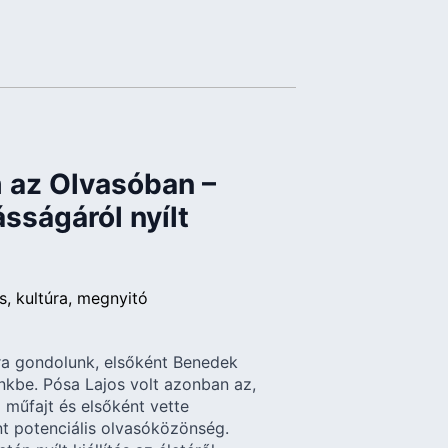
 az Olvasóban –
sságáról nyílt
ás
kultúra
megnyitó
a gondolunk, elsőként Benedek
nkbe. Pósa Lajos volt azonban az,
műfajt és elsőként vette
nt potenciális olvasóközönség.