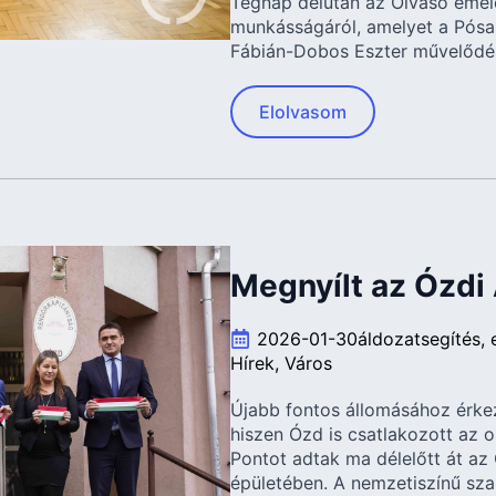
Tegnap délután az Olvasó emeleté
munkásságáról, amelyet a Pósa 
Fábián-Dobos Eszter művelődé
Elolvasom
Megnyílt az Ózdi
2026-01-30
áldozatsegítés
Hírek
Város
Újabb fontos állomásához érkez
hiszen Ózd is csatlakozott az 
Pontot adtak ma délelőtt át az
épületében. A nemzetiszínű sz