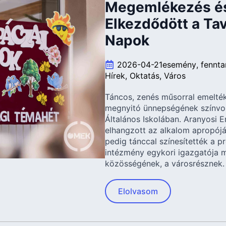
Megemlékezés és
Elkezdődött a Ta
Napok
2026-04-21
esemény
fennta
Hírek
Oktatás
Város
Táncos, zenés műsorral emelté
megnyitó ünnepségének színvon
Általános Iskolában. Aranyosi E
elhangzott az alkalom apropójá
pedig tánccal színesítették a 
intézmény egykori igazgatója m
közösségének, a városrésznek. T
Elolvasom