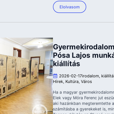
Elolvasom
Gyermekirodalom
Pósa Lajos munká
kiállítás
2026-02-17
irodalom
kiállít
Hírek
Kultúra
Város
Ha a magyar gyermekirodalomr
Elek vagy Móra Ferenc jut eszü
aki hazánkban megteremtette a 
számításba a gyerekeket is, mi