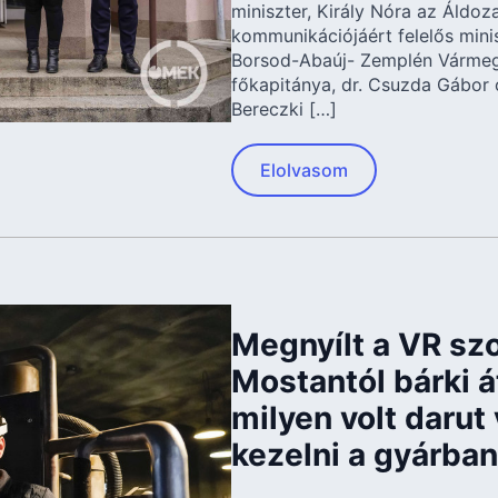
miniszter, Király Nóra az Áldo
kommunikációjáért felelős minis
Borsod-Abaúj- Zemplén Vármeg
főkapitánya, dr. Csuzda Gábor 
Bereczki […]
Elolvasom
Megnyílt a VR s
Mostantól bárki á
milyen volt darut
kezelni a gyárban