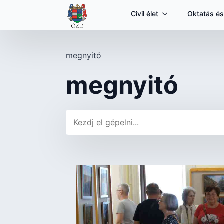
Civil élet
Oktatás és
megnyitó
megnyitó
Keresés