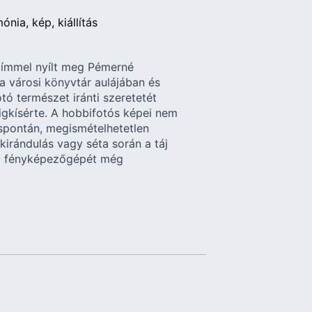
mónia
kép
kiállítás
címmel nyílt meg Pémerné
 a városi könyvtár aulájában és
otó természet iránti szeretetét
igkísérte. A hobbifotós képei nem
spontán, megismételhetetlen
kirándulás vagy séta során a táj
lső fényképezőgépét még