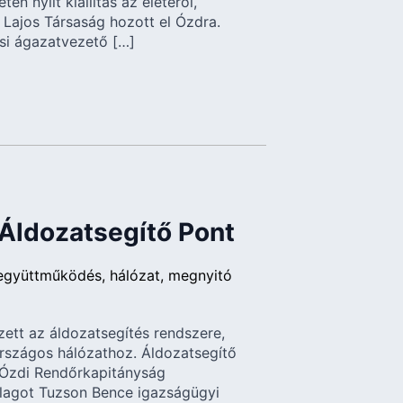
n nyílt kiállítás az életéről,
Lajos Társaság hozott el Ózdra.
si ágazatvezető […]
 Áldozatsegítő Pont
együttműködés
hálózat
megnyitó
ett az áldozatsegítés rendszere,
országos hálózathoz. Áldozatsegítő
 Ózdi Rendőrkapitányság
alagot Tuzson Bence igazságügyi