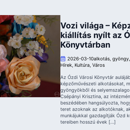
Vozi világa – Ké
kiállítás nyílt az 
Könyvtárban
2026-03-10
alkotás
gyöngy
Hírek
Kultúra
Város
Az Ózdi Városi Könyvtár aulájáb
képzőművészeti alkotásokat, m
gyöngyökből és selyemszalago
Csépányi Krisztina, az intézmén
beszédében hangsúlyozta, hogy
teret azoknak az alkotóknak, a
munkájukkal gazdagítják Ózd kul
tereiben hosszú évek […]