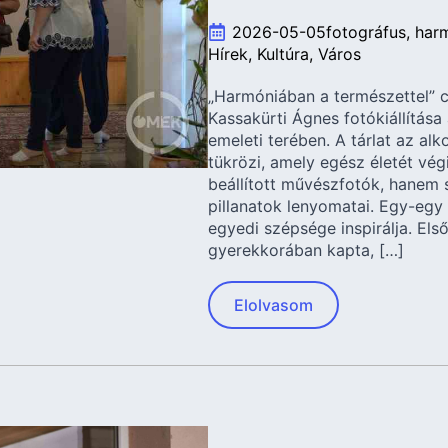
2026-05-05
fotográfus
har
Hírek
Kultúra
Város
„Harmóniában a természettel” 
Kassakürti Ágnes fotókiállítása
emeleti terében. A tárlat az alk
tükrözi, amely egész életét vég
beállított művészfotók, hanem 
pillanatok lenyomatai. Egy-egy 
egyedi szépsége inspirálja. E
gyerekkorában kapta, […]
Elolvasom