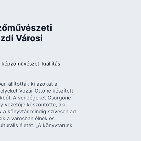
pzőművészeti
Ózdi Városi
képzőművészet
kiállítás
an állították ki azokat a
elyeket Vozár Ottóné készített
kból. A vendégeket Csörgőné
y vezetője köszöntötte, aki
 a könyvtár mindig szívesen ad
kik a városban élnek és
turális életét. „A könyvtárunk