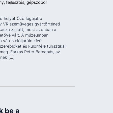
ny
fejlesztés
gépszobor
d helyet Ózd legújabb
ív VR szemüveges gyártörténeti
kasza zajlott, most azonban a
hetővé vált. A múzeumban
 város elöljáróin kívül
zereplőket és különféle turisztikai
 meg. Farkas Péter Barnabás, az
nek […]
k be a