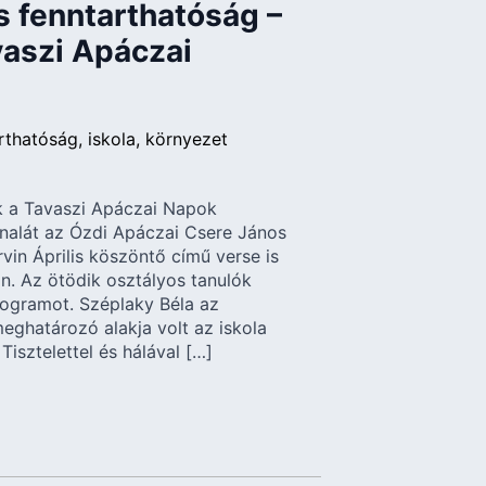
 fenntarthatóság –
vaszi Apáczai
rthatóság
iskola
környezet
k a Tavaszi Apáczai Napok
alát az Ózdi Apáczai Csere János
rvin Április köszöntő című verse is
n. Az ötödik osztályos tanulók
programot. Széplaky Béla az
eghatározó alakja volt az iskola
isztelettel és hálával […]