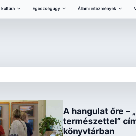
 kultúra
Egészségügy
Állami intézmények
A hangulat őre –
természettel” címm
könyvtárban