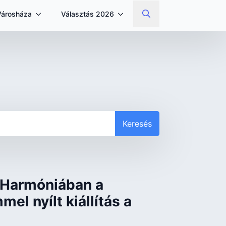
Városháza
Választás 2026
Search
for:
Keresés
 „Harmóniában a
el nyílt kiállítás a