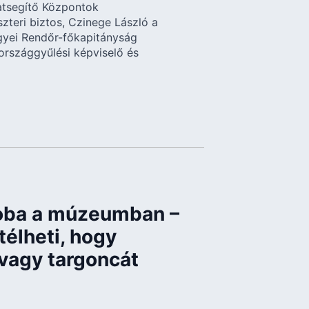
zatsegítő Központok
zteri biztos, Czinege László a
yei Rendőr-főkapitányság
országgyűlési képviselő és
zoba a múzeumban –
télheti, hogy
 vagy targoncát