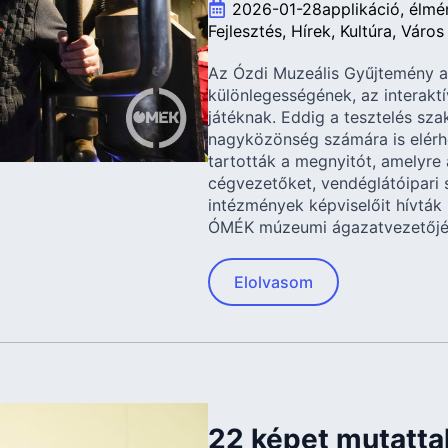
2026-01-28
applikáció
élmé
Fejlesztés
Hírek
Kultúra
Város
Az Ózdi Muzeális Gyűjtemény a
különlegességének, az interakt
játéknak. Eddig a tesztelés sza
nagyközönség számára is elér
tartották a megnyitót, amelyre a
cégvezetőket, vendéglátóipari s
intézmények képviselőit hívták
ÓMÉK múzeumi ágazatvezetőjé
Elolvasom
22 képet mutatta