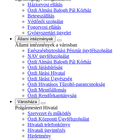
Háziorvosi ellátás
Ózdi Almási Balogh Pál Kórház
Betegszállítás
Védőnői szolgálat
Fogorvosi ellátás
Gyógyszertári ügyelet
Állami intézmények
Állami intézmények a városban
Egészségbiztosítási Pénztár ügyfélszolgálat
NAV ügyfélszolgálat
Ózdi Almási Balogh Pál Kórház
Ózdi Járásbíróság
Ózdi Járási Hivatal
Ózdi Járási Ügyészség
Ózdi Hivatásos Tűzoltó-parancsnokság
Ózdi Mentőállomás
Ózdi Rendőrkapitányság
Városháza
Polgármesteri Hivatal
Szervezet és működés
Ózdi Központi Ügyfélszolgálat
Hivatali telefonkönyv
Hivatali ügyintézés
Hirdetmény