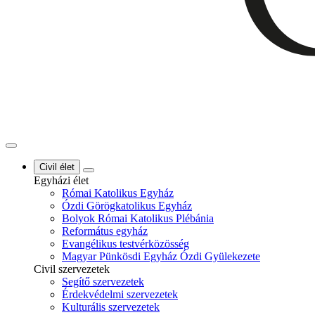
Civil élet
Egyházi élet
Római Katolikus Egyház
Ózdi Görögkatolikus Egyház
Bolyok Római Katolikus Plébánia
Református egyház
Evangélikus testvérközösség
Magyar Pünkösdi Egyház Ózdi Gyülekezete
Civil szervezetek
Segítő szervezetek
Érdekvédelmi szervezetek
Kulturális szervezetek