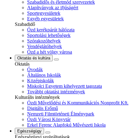
Szabadidős és életmód szervezetek
Alapítványok az ifjúságért
Sportegyesületek
Egyéb egyesületek
Szabadidő
Ózd kerékpárút hálózata
Sportolási lehetőségek
Szórakozóhelyek
Vendéglátóhelyek
Ózd a hét völgy városa
Oktatás és kultúra
Oktatás
Óvodák
Általános Iskolák
Középiskolák
Miskolci Egyetem kihelyezett tagozata
További oktatási intézmények
Kulturális intézmények
Ózdi Művelődési és Kommunikációs Nonprofit Kft.
Digitális Erőmű
Nemzeti Filmtörténeti Élménypark
Ózdi Városi Könyvtár
Erkel Ferenc Alapfokú Művészeti Iskola
Egészségügy
Egészségügyi szolgáltatások