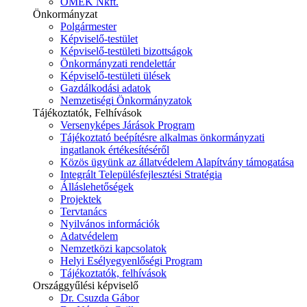
ÓMÉK Nkft.
Önkormányzat
Polgármester
Képviselő-testület
Képviselő-testületi bizottságok
Önkormányzati rendelettár
Képviselő-testületi ülések
Gazdálkodási adatok
Nemzetiségi Önkormányzatok
Tájékoztatók, Felhívások
Versenyképes Járások Program
Tájékoztató beépítésre alkalmas önkormányzati
ingatlanok értékesítéséről
Közös ügyünk az állatvédelem Alapítvány támogatása
Integrált Településfejlesztési Stratégia
Álláslehetőségek
Projektek
Tervtanács
Nyilvános információk
Adatvédelem
Nemzetközi kapcsolatok
Helyi Esélyegyenlőségi Program
Tájékoztatók, felhívások
Országgyűlési képviselő
Dr. Csuzda Gábor