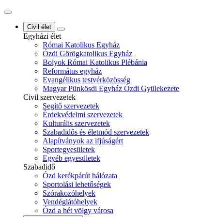
Civil élet
Egyházi élet
Római Katolikus Egyház
Ózdi Görögkatolikus Egyház
Bolyok Római Katolikus Plébánia
Református egyház
Evangélikus testvérközösség
Magyar Pünkösdi Egyház Ózdi Gyülekezete
Civil szervezetek
Segítő szervezetek
Érdekvédelmi szervezetek
Kulturális szervezetek
Szabadidős és életmód szervezetek
Alapítványok az ifjúságért
Sportegyesületek
Egyéb egyesületek
Szabadidő
Ózd kerékpárút hálózata
Sportolási lehetőségek
Szórakozóhelyek
Vendéglátóhelyek
Ózd a hét völgy városa