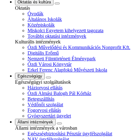
Oktatás és kultúra
Oktatás
Óvodák
Általános Iskolák
Középiskolák
Miskolci Egyetem kihelyezett tagozata
További oktatási intézmények
Kulturális intézmények
Ózdi Művelődési és Kommunikációs Nonprofit Kft.
Digitális Erőmű
Nemzeti Filmtörténeti Élménypark
Ózdi Városi Könyvtár
Erkel Ferenc Alapfokú Művészeti Iskola
Egészségügy
Egészségügyi szolgáltatások
Háziorvosi ellátás
Ózdi Almási Balogh Pál Kórház
Betegszállítás
Védőnői szolgálat
Fogorvosi ellátás
Gyógyszertári ügyelet
Állami intézmények
Állami intézmények a városban
Egészségbiztosítási Pénztár ügyfélszolgálat
NAV ügyfélszolgálat