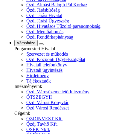
Ózdi Almási Balogh Pál Kórház
Ózdi Járásbíróság
Ózdi Járási Hivatal
Ózdi Járási Ügyészség
Ózdi Hivatásos Tűzoltó-parancsnokság
Ózdi Mentőállomás
Ózdi Rendőrkapitányság
Városháza
Polgármesteri Hivatal
Szervezet és működés
Ózdi Központi Ügyfélszolgálat
Hivatali telefonkönyv
Hivatali ügyintézés
Hirdetmény
Tájékoztatók
Intézményeink
Ózdi Városüzemeltető Intézmény
ÓTSZEGYII
Ózdi Városi Könyvtár
Ózd Városi Rendészet
Cégeink
ÓZDINVEST Kft.
Ózdi Távhő Kft.
ÓSÉK Nkft.