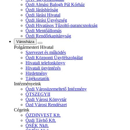
Ózdi Almási Balogh Pál Kórház
Ózdi Járásbíróság
Ózdi Járási Hivatal
Ózdi Járási Ügyészség
Ózdi Hivatásos Tűzoltó-parancsnokság
Ózdi Mentőállomás
Ózdi Rendőrkapitányság
Városháza
Polgármesteri Hivatal
Szervezet és működés
Ózdi Központi Ügyfélszolgálat
Hivatali telefonkönyv
Hivatali ügyintézés
Hirdetmény
Tájékoztatók
Intézményeink
Ózdi Városüzemeltető Intézmény
ÓTSZEGYII
Ózdi Városi Könyvtár
Ózd Városi Rendészet
Cégeink
ÓZDINVEST Kft.
Ózdi Távhő Kft.
ÓSÉK Nkft.