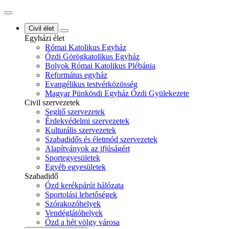
Civil élet
Egyházi élet
Római Katolikus Egyház
Ózdi Görögkatolikus Egyház
Bolyok Római Katolikus Plébánia
Református egyház
Evangélikus testvérközösség
Magyar Pünkösdi Egyház Ózdi Gyülekezete
Civil szervezetek
Segítő szervezetek
Érdekvédelmi szervezetek
Kulturális szervezetek
Szabadidős és életmód szervezetek
Alapítványok az ifjúságért
Sportegyesületek
Egyéb egyesületek
Szabadidő
Ózd kerékpárút hálózata
Sportolási lehetőségek
Szórakozóhelyek
Vendéglátóhelyek
Ózd a hét völgy városa