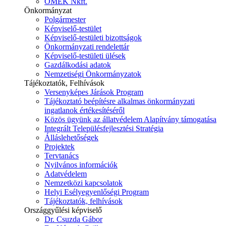
ÓMÉK Nkft.
Önkormányzat
Polgármester
Képviselő-testület
Képviselő-testületi bizottságok
Önkormányzati rendelettár
Képviselő-testületi ülések
Gazdálkodási adatok
Nemzetiségi Önkormányzatok
Tájékoztatók, Felhívások
Versenyképes Járások Program
Tájékoztató beépítésre alkalmas önkormányzati
ingatlanok értékesítéséről
Közös ügyünk az állatvédelem Alapítvány támogatása
Integrált Településfejlesztési Stratégia
Álláslehetőségek
Projektek
Tervtanács
Nyilvános információk
Adatvédelem
Nemzetközi kapcsolatok
Helyi Esélyegyenlőségi Program
Tájékoztatók, felhívások
Országgyűlési képviselő
Dr. Csuzda Gábor