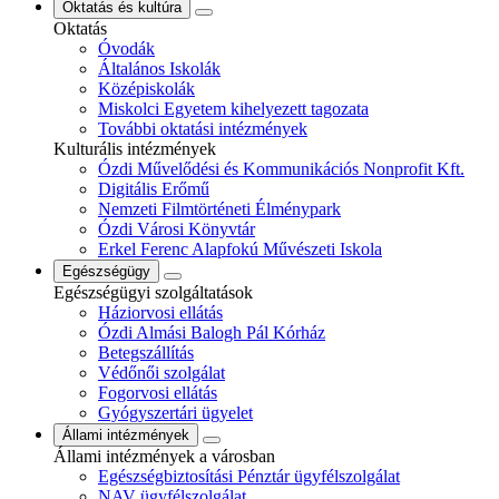
Oktatás és kultúra
Oktatás
Óvodák
Általános Iskolák
Középiskolák
Miskolci Egyetem kihelyezett tagozata
További oktatási intézmények
Kulturális intézmények
Ózdi Művelődési és Kommunikációs Nonprofit Kft.
Digitális Erőmű
Nemzeti Filmtörténeti Élménypark
Ózdi Városi Könyvtár
Erkel Ferenc Alapfokú Művészeti Iskola
Egészségügy
Egészségügyi szolgáltatások
Háziorvosi ellátás
Ózdi Almási Balogh Pál Kórház
Betegszállítás
Védőnői szolgálat
Fogorvosi ellátás
Gyógyszertári ügyelet
Állami intézmények
Állami intézmények a városban
Egészségbiztosítási Pénztár ügyfélszolgálat
NAV ügyfélszolgálat