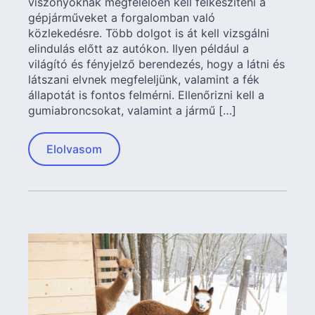
viszonyoknak megfelelően kell felkészíteni a
gépjárműveket a forgalomban való
közlekedésre. Több dolgot is át kell vizsgálni
elindulás előtt az autókon. Ilyen például a
világító és fényjelző berendezés, hogy a látni és
látszani elvnek megfeleljünk, valamint a fék
állapotát is fontos felmérni. Ellenőrizni kell a
gumiabroncsokat, valamint a jármű […]
Elolvasom