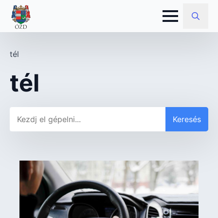
Search
for:
tél
tél
Keresés
Keresés