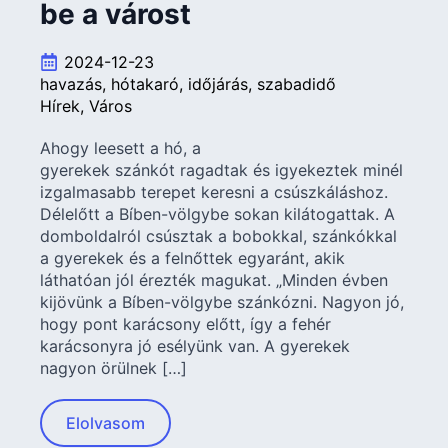
be a várost
2024-12-23
havazás
hótakaró
időjárás
szabadidő
Hírek
Város
Ahogy leesett a hó, a
gyerekek szánkót ragadtak és igyekeztek minél
izgalmasabb terepet keresni a csúszkáláshoz.
Délelőtt a Bíben-völgybe sokan kilátogattak. A
domboldalról csúsztak a bobokkal, szánkókkal
a gyerekek és a felnőttek egyaránt, akik
láthatóan jól érezték magukat. „Minden évben
kijövünk a Bíben-völgybe szánkózni. Nagyon jó,
hogy pont karácsony előtt, így a fehér
karácsonyra jó esélyünk van. A gyerekek
nagyon örülnek […]
Elolvasom