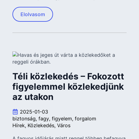
Elolvasom
Téli közlekedés – Fokozott
figyelemmel közlekedjünk
az utakon
2025-01-03
biztonság
fagy
figyelem
forgalom
Hírek
Közlekedés
Város
A fagyos időjárás miatt reggel többen befagyva