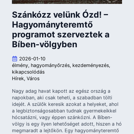
Szánkózz velünk Ózd! –
Hagyományteremtő
programot szerveztek a
Bíben-völgyben
2026-01-10
élmény
hagyományőrzés
kezdeményezés
kikapcsolódás
Hírek
Város
Nagy adag havat kapott az egész ország a
napokban, aki csak teheti, a szabadban tölti
idejét. A szülők keresik azokat a helyeket, ahol
a legbiztonságosabban tudnak gyermekeikkel
hócsatázni, vagy éppen szánkózni. A Bíben-
völgy is egy ilyen lehetőséget adott, hiszen a hó
megmaradt a lejtőkön. Egy hagyományteremtő