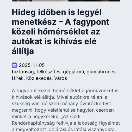
Hideg időben is legyél
menetkész – A fagypont
közeli hőmérséklet az
autókat is kihívás elé
állítja
2025-11-05
biztonság
felkészítés
gépjármű
gumiabroncs
Hírek
Közlekedés
Város
A fagypont közeli hőmérséklet a járművünket is
kihívások elé állítja. Mivel autónkra télen is
szükség van, célszerű néhány óvintézkedést
megtenni, hogy véletlenül se hagyjon cserben
minket a négykerekű. „Az Ózdi
Rendőrkapitányság felhívja a lakosság figyelmét
a megváltozott időjárási és látási viszonyokra.