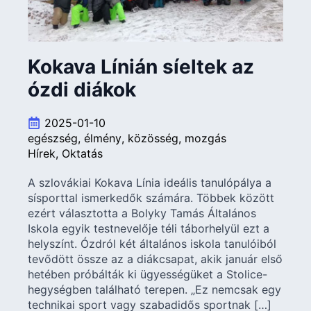
Kokava Línián síeltek az
ózdi diákok
2025-01-10
egészség
élmény
közösség
mozgás
Hírek
Oktatás
A szlovákiai Kokava Línia ideális tanulópálya a
sísporttal ismerkedők számára. Többek között
ezért választotta a Bolyky Tamás Általános
Iskola egyik testnevelője téli táborhelyül ezt a
helyszínt. Ózdról két általános iskola tanulóiból
tevődött össze az a diákcsapat, akik január első
hetében próbálták ki ügyességüket a Stolice-
hegységben található terepen. „Ez nemcsak egy
technikai sport vagy szabadidős sportnak […]