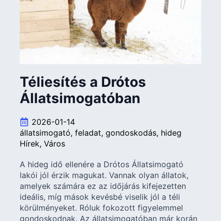
Téliesítés a Drótos
Állatsimogatóban
2026-01-14
állatsimogató
feladat
gondoskodás
hideg
Hírek
Város
A hideg idő ellenére a Drótos Állatsimogató
lakói jól érzik magukat. Vannak olyan állatok,
amelyek számára ez az időjárás kifejezetten
ideális, míg mások kevésbé viselik jól a téli
körülményeket. Róluk fokozott figyelemmel
gondoskodnak. Az állatsimogatóban már korán