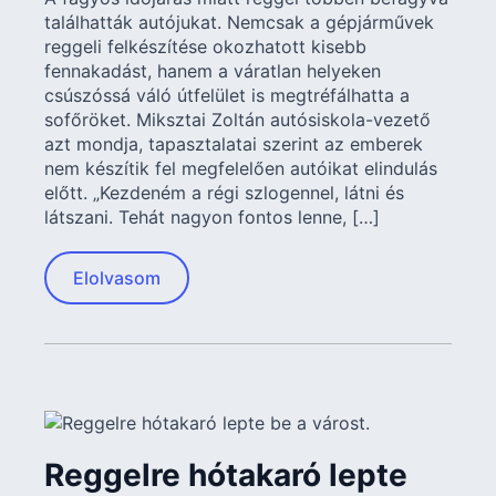
találhatták autójukat. Nemcsak a gépjárművek
reggeli felkészítése okozhatott kisebb
fennakadást, hanem a váratlan helyeken
csúszóssá váló útfelület is megtréfálhatta a
sofőröket. Miksztai Zoltán autósiskola-vezető
azt mondja, tapasztalatai szerint az emberek
nem készítik fel megfelelően autóikat elindulás
előtt. „Kezdeném a régi szlogennel, látni és
látszani. Tehát nagyon fontos lenne, […]
Elolvasom
Reggelre hótakaró lepte