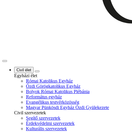
Civil élet
Egyházi élet
Római Katolikus Egyház
Ózdi Görögkatolikus Egyház
Bolyok Római Katolikus Plébánia
Református egyház
Evangélikus testvérközösség
Magyar Pünkösdi Egyház Ózdi Gyülekezete
Civil szervezetek
Segítő szervezetek
Érdekvédelmi szervezetek
Kulturális szervezetek