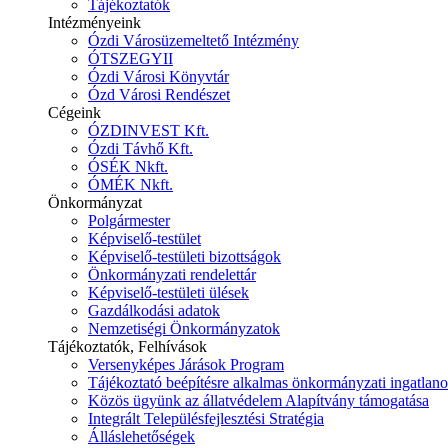
Tájékoztatók
Intézményeink
Ózdi Városüzemeltető Intézmény
ÓTSZEGYII
Ózdi Városi Könyvtár
Ózd Városi Rendészet
Cégeink
ÓZDINVEST Kft.
Ózdi Távhő Kft.
ÓSÉK Nkft.
ÓMÉK Nkft.
Önkormányzat
Polgármester
Képviselő-testület
Képviselő-testületi bizottságok
Önkormányzati rendelettár
Képviselő-testületi ülések
Gazdálkodási adatok
Nemzetiségi Önkormányzatok
Tájékoztatók, Felhívások
Versenyképes Járások Program
Tájékoztató beépítésre alkalmas önkormányzati ingatlanok
Közös ügyünk az állatvédelem Alapítvány támogatása
Integrált Településfejlesztési Stratégia
Álláslehetőségek