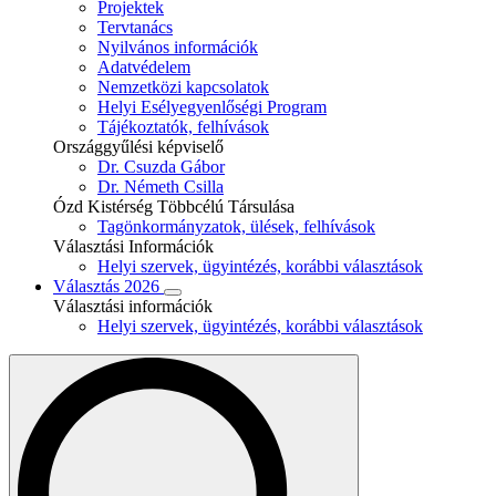
Projektek
Tervtanács
Nyilvános információk
Adatvédelem
Nemzetközi kapcsolatok
Helyi Esélyegyenlőségi Program
Tájékoztatók, felhívások
Országgyűlési képviselő
Dr. Csuzda Gábor
Dr. Németh Csilla
Ózd Kistérség Többcélú Társulása
Tagönkormányzatok, ülések, felhívások
Választási Információk
Helyi szervek, ügyintézés, korábbi választások
Választás 2026
Választási információk
Helyi szervek, ügyintézés, korábbi választások