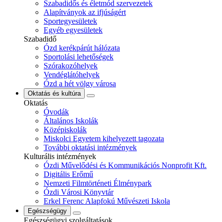
Szabadidős és életmód szervezetek
Alapítványok az ifjúságért
Sportegyesületek
Egyéb egyesületek
Szabadidő
Ózd kerékpárút hálózata
Sportolási lehetőségek
Szórakozóhelyek
Vendéglátóhelyek
Ózd a hét völgy városa
Oktatás és kultúra
Oktatás
Óvodák
Általános Iskolák
Középiskolák
Miskolci Egyetem kihelyezett tagozata
További oktatási intézmények
Kulturális intézmények
Ózdi Művelődési és Kommunikációs Nonprofit Kft.
Digitális Erőmű
Nemzeti Filmtörténeti Élménypark
Ózdi Városi Könyvtár
Erkel Ferenc Alapfokú Művészeti Iskola
Egészségügy
Egészségügyi szolgáltatások