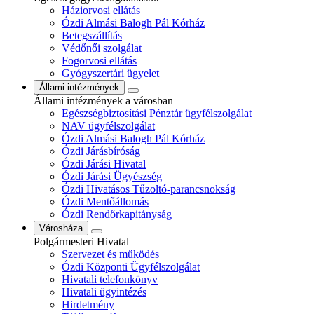
Háziorvosi ellátás
Ózdi Almási Balogh Pál Kórház
Betegszállítás
Védőnői szolgálat
Fogorvosi ellátás
Gyógyszertári ügyelet
Állami intézmények
Állami intézmények a városban
Egészségbiztosítási Pénztár ügyfélszolgálat
NAV ügyfélszolgálat
Ózdi Almási Balogh Pál Kórház
Ózdi Járásbíróság
Ózdi Járási Hivatal
Ózdi Járási Ügyészség
Ózdi Hivatásos Tűzoltó-parancsnokság
Ózdi Mentőállomás
Ózdi Rendőrkapitányság
Városháza
Polgármesteri Hivatal
Szervezet és működés
Ózdi Központi Ügyfélszolgálat
Hivatali telefonkönyv
Hivatali ügyintézés
Hirdetmény