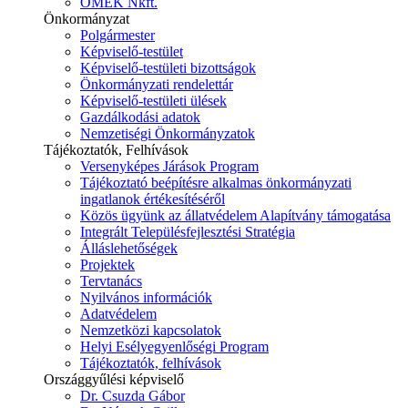
ÓMÉK Nkft.
Önkormányzat
Polgármester
Képviselő-testület
Képviselő-testületi bizottságok
Önkormányzati rendelettár
Képviselő-testületi ülések
Gazdálkodási adatok
Nemzetiségi Önkormányzatok
Tájékoztatók, Felhívások
Versenyképes Járások Program
Tájékoztató beépítésre alkalmas önkormányzati
ingatlanok értékesítéséről
Közös ügyünk az állatvédelem Alapítvány támogatása
Integrált Településfejlesztési Stratégia
Álláslehetőségek
Projektek
Tervtanács
Nyilvános információk
Adatvédelem
Nemzetközi kapcsolatok
Helyi Esélyegyenlőségi Program
Tájékoztatók, felhívások
Országgyűlési képviselő
Dr. Csuzda Gábor