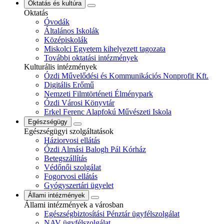
Oktatás és kultúra
Oktatás
Óvodák
Általános Iskolák
Középiskolák
Miskolci Egyetem kihelyezett tagozata
További oktatási intézmények
Kulturális intézmények
Ózdi Művelődési és Kommunikációs Nonprofit Kft.
Digitális Erőmű
Nemzeti Filmtörténeti Élménypark
Ózdi Városi Könyvtár
Erkel Ferenc Alapfokú Művészeti Iskola
Egészségügy
Egészségügyi szolgáltatások
Háziorvosi ellátás
Ózdi Almási Balogh Pál Kórház
Betegszállítás
Védőnői szolgálat
Fogorvosi ellátás
Gyógyszertári ügyelet
Állami intézmények
Állami intézmények a városban
Egészségbiztosítási Pénztár ügyfélszolgálat
NAV ügyfélszolgálat