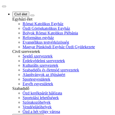
Civil élet
Egyházi élet
Római Katolikus Egyház
Ózdi Görögkatolikus Egyház
Bolyok Római Katolikus Plébánia
Református egyház
Evangélikus testvérközösség
Magyar Pünkösdi Egyház Ózdi Gyülekezete
Civil szervezetek
Segítő szervezetek
Érdekvédelmi szervezetek
Kulturális szervezetek
Szabadidős és életmód szervezetek
Alapítványok az ifjúságért
Sportegyesületek
Egyéb egyesületek
Szabadidő
Ózd kerékpárút hálózata
Sportolási lehetőségek
Szórakozóhelyek
Vendéglátóhelyek
Ózd a hét völgy városa