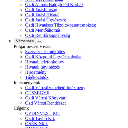
Ózdi Almási Balogh Pál Kórház
Ózdi Járásbíróság
Ózdi Járási Hivatal
Ózdi Járási Ügyészség
Ózdi Hivatásos Tűzoltó-parancsnokság
Ózdi Mentőállomás
Ózdi Rendőrkapitányság
Városháza
Polgármesteri Hivatal
Szervezet és működés
Ózdi Központi Ügyfélszolgálat
Hivatali telefonkönyv
Hivatali ügyintézés
Hirdetmény
Tájékoztatók
Intézményeink
Ózdi Városüzemeltető Intézmény
ÓTSZEGYII
Ózdi Városi Könyvtár
Ózd Városi Rendészet
Cégeink
ÓZDINVEST Kft.
Ózdi Távhő Kft.
ÓSÉK Nkft.