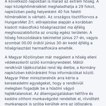
A következő napokban is marad az extrém hőség. A
napi középhőmérséklet meghaladhatja a 29 fokot,
napközben pedig helyenként 40 fok feletti
hőmérséklet is várható. Az országos tisztifőorvos a
HungaroMet Zrt. előrejelzése alapján a korábban
kiadott másodfokú hőségriasztást ma éjfélig
meghosszabbította az ország egész területén. A
hőség fokozódására tekintettel június 27-én, vagyis
szombat 00.00 órától június 30-án kedd éjfélig a
hőségriasztást harmadfokúra emelték.
A Magyar Közlönyben már megjelent a hőség elleni
védekezésről szóló kormányrendelet. Mától
rendkívüli tájékoztatási rend lép életbe, a Kormány
napközben kétóránként friss információkat közöl.
Magyar Péter miniszterelnök arra kérte a
kereskedelmi egységeket, hogy a rendkívüli
melegben fogadják be a hűsölni vágyó
hajléktalanokat. Az államigazgatásban hétfőre és
keddre otthoni munkavégzést rendeltek el, rövidített
munkanapok is szóba kerültek erre az időszakra.