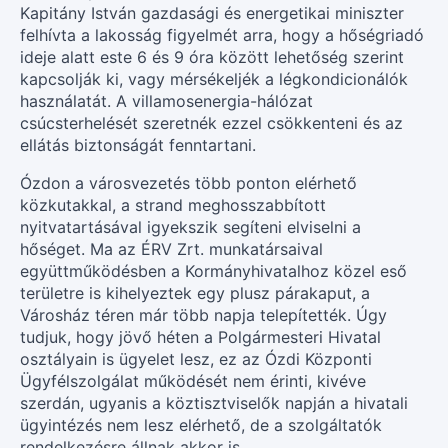
Kapitány István gazdasági és energetikai miniszter
felhívta a lakosság figyelmét arra, hogy a hőségriadó
ideje alatt este 6 és 9 óra között lehetőség szerint
kapcsolják ki, vagy mérsékeljék a légkondicionálók
használatát. A villamosenergia-hálózat
csúcsterhelését szeretnék ezzel csökkenteni és az
ellátás biztonságát fenntartani.
Ózdon a városvezetés több ponton elérhető
közkutakkal, a strand meghosszabbított
nyitvatartásával igyekszik segíteni elviselni a
hőséget. Ma az ÉRV Zrt. munkatársaival
együttműködésben a Kormányhivatalhoz közel eső
területre is kihelyeztek egy plusz párakaput, a
Városház téren már több napja telepítették. Úgy
tudjuk, hogy jövő héten a Polgármesteri Hivatal
osztályain is ügyelet lesz, ez az Ózdi Központi
Ügyfélszolgálat működését nem érinti, kivéve
szerdán, ugyanis a köztisztviselők napján a hivatali
ügyintézés nem lesz elérhető, de a szolgáltatók
rendelkezésre állnak akkor is.