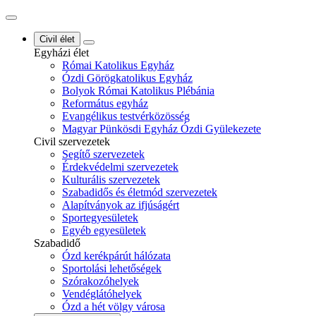
Civil élet
Egyházi élet
Római Katolikus Egyház
Ózdi Görögkatolikus Egyház
Bolyok Római Katolikus Plébánia
Református egyház
Evangélikus testvérközösség
Magyar Pünkösdi Egyház Ózdi Gyülekezete
Civil szervezetek
Segítő szervezetek
Érdekvédelmi szervezetek
Kulturális szervezetek
Szabadidős és életmód szervezetek
Alapítványok az ifjúságért
Sportegyesületek
Egyéb egyesületek
Szabadidő
Ózd kerékpárút hálózata
Sportolási lehetőségek
Szórakozóhelyek
Vendéglátóhelyek
Ózd a hét völgy városa