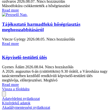
ozdvaros
2026.08.07.
Nincs hozzászólás
Másodfokúra csökkentették a hőségriasztást
Read more
Tájékoztató harmadfokú hőségriasztás
meghosszabbításáról
Vincze György
2026.08.05.
Nincs hozzászólás
Read more
Képviselő-testületi ülés
Gyenes Ádám
2026.08.04.
Nincs hozzászólás
A 2026. augusztus 6-án (csütörtökön) 9.30 órától, a Városháza nagy
tanácstermében kezdődő rendkívüli képviselő-testületi ülés
meghívója, előterjesztései. Meghívó
Read more
Vissza a főoldalra
Adatvédelmi nyilatkozat
Közérdekű adatok
Akadálymentességi nyilatkozat