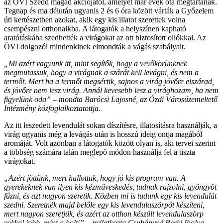
az ÓVI Szedd magad akciójától, amelyet már évek óta megtartanak.
Tegnap és ma délután ugyanis 2 és 6 óra között várták a Győzelem
úti kertészetben azokat, akik egy kis illatot szerettek volna
csempészni otthonaikba. A látogatók a helyszínen kapható
aratótáskába szedhették a virágokat az ott biztosított ollókkal. Az
ÓVI dolgozói mindenkinek elmondták a vágás szabályait.
„Mi azért vagyunk itt, mint segítők, hogy a vevőkörünknek
megmutassuk, hogy a virágnak a szárát kell levágni, és nem a
termőt. Mert ha a termőt megsértik, sajnos a virág jövőre elszárad,
és jövőre nem lesz virág. Annál kevesebb lesz a virághozam, ha nem
figyelünk oda” – mondta Barócsi Lajosné, az Ózdi Városüzemeltető
Intézmény közfoglalkoztatottja.
Az itt leszedett levendulát sokan díszítésre, illatosításra használják, a
virág ugyanis még a levágás után is hosszú ideig ontja magából
aromáját. Volt azonban a látogatók között olyan is, aki tervei szerint
a többség számára talán meglepő módon használja fel a tiszta
virágokat.
„Azért jöttünk, mert hallottuk, hogy jó kis program van. A
gyerekeknek van ilyen kis kézműveskedés, tudnak rajzolni, gyöngyöt
fűzni, és azt nagyon szeretik. Közben mi is tudunk egy kis levendulát
szedni. Szeretnék majd belőle egy kis levendulaszörpöt készíteni,
mert nagyon szeretjük, és azért az otthon készült levendulaszörp
sokkal jobb, mint a bolti” – nyilatkozta Csuhányné Berki Ibolya.