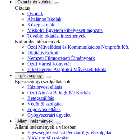
Oktatás és kultúra
Oktatás
Óvodák
Általános Iskolák
Középiskolák
Miskolci Egyetem kihelyezett tagozata
További oktatási intézmények
Kulturális intézmények
Ózdi Művelődési és Kommunikációs Nonprofit Kft.
Digitális Erőmű
Nemzeti Filmtörténeti Élménypark
Ózdi Városi Könyvtár
Erkel Ferenc Alapfokú Művészeti Iskola
Egészségügy
Egészségügyi szolgáltatások
Háziorvosi ellátás
Ózdi Almási Balogh Pál Kórház
Betegszállítás
Védőnői szolgálat
Fogorvosi ellátás
Gyógyszertári ügyelet
Állami intézmények
Állami intézmények a városban
Egészségbiztosítási Pénztár ügyfélszolgálat
NAV ügyfélszolgálat