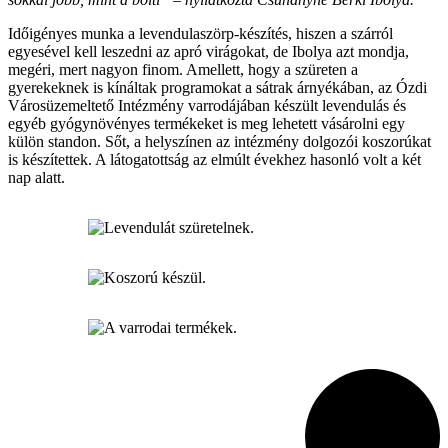
Időigényes munka a levendulaszörp-készítés, hiszen a szárról
egyesével kell leszedni az apró virágokat, de Ibolya azt mondja,
megéri, mert nagyon finom. Amellett, hogy a szüreten a
gyerekeknek is kínáltak programokat a sátrak árnyékában, az Ózdi
Városüzemeltető Intézmény varrodájában készült levendulás és
egyéb gyógynövényes termékeket is meg lehetett vásárolni egy
külön standon. Sőt, a helyszínen az intézmény dolgozói koszorúkat
is készítettek. A látogatottság az elmúlt évekhez hasonló volt a két
nap alatt.