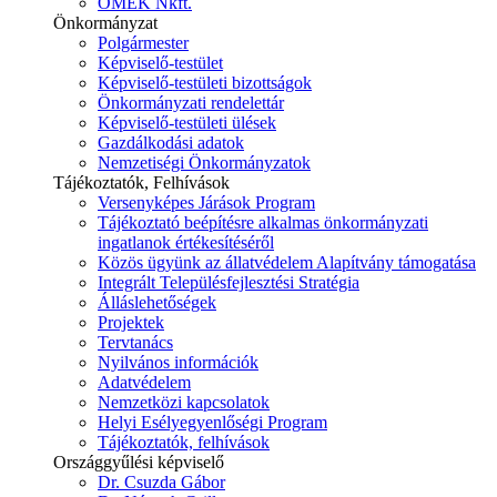
ÓMÉK Nkft.
Önkormányzat
Polgármester
Képviselő-testület
Képviselő-testületi bizottságok
Önkormányzati rendelettár
Képviselő-testületi ülések
Gazdálkodási adatok
Nemzetiségi Önkormányzatok
Tájékoztatók, Felhívások
Versenyképes Járások Program
Tájékoztató beépítésre alkalmas önkormányzati
ingatlanok értékesítéséről
Közös ügyünk az állatvédelem Alapítvány támogatása
Integrált Településfejlesztési Stratégia
Álláslehetőségek
Projektek
Tervtanács
Nyilvános információk
Adatvédelem
Nemzetközi kapcsolatok
Helyi Esélyegyenlőségi Program
Tájékoztatók, felhívások
Országgyűlési képviselő
Dr. Csuzda Gábor