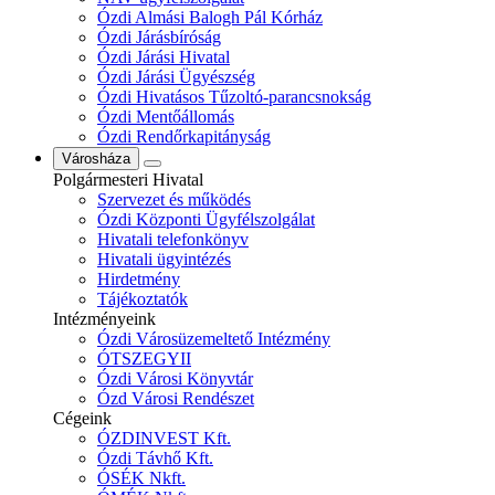
Ózdi Almási Balogh Pál Kórház
Ózdi Járásbíróság
Ózdi Járási Hivatal
Ózdi Járási Ügyészség
Ózdi Hivatásos Tűzoltó-parancsnokság
Ózdi Mentőállomás
Ózdi Rendőrkapitányság
Városháza
Polgármesteri Hivatal
Szervezet és működés
Ózdi Központi Ügyfélszolgálat
Hivatali telefonkönyv
Hivatali ügyintézés
Hirdetmény
Tájékoztatók
Intézményeink
Ózdi Városüzemeltető Intézmény
ÓTSZEGYII
Ózdi Városi Könyvtár
Ózd Városi Rendészet
Cégeink
ÓZDINVEST Kft.
Ózdi Távhő Kft.
ÓSÉK Nkft.