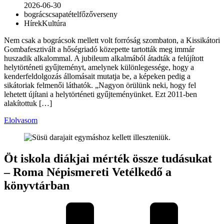
2026-06-30
bogrács
csapat
étel
főzőverseny
Hírek
Kultúra
Nem csak a bográcsok mellett volt forróság szombaton, a Kissikátori
Gombafesztivált a hőségriadó közepette tartották meg immár
huszadik alkalommal. A jubileum alkalmából átadták a felújított
helytörténeti gyűjteményt, amelynek különlegessége, hogy a
kenderfeldolgozás állomásait mutatja be, a képeken pedig a
sikátoriak felmenői láthatók. „Nagyon örülünk neki, hogy fel
lehetett újítani a helytörténeti gyűjteményünket. Ezt 2011-ben
alakítottuk […]
Elolvasom
Öt iskola diákjai mérték össze tudásukat
– Roma Népismereti Vetélkedő a
könyvtárban