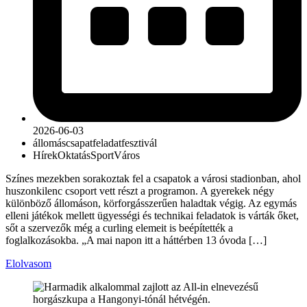
2026-06-03
állomás
csapat
feladat
fesztivál
Hírek
Oktatás
Sport
Város
Színes mezekben sorakoztak fel a csapatok a városi stadionban, ahol
huszonkilenc csoport vett részt a programon. A gyerekek négy
különböző állomáson, körforgásszerűen haladtak végig. Az egymás
elleni játékok mellett ügyességi és technikai feladatok is várták őket,
sőt a szervezők még a curling elemeit is beépítették a
foglalkozásokba. „A mai napon itt a háttérben 13 óvoda […]
Elolvasom