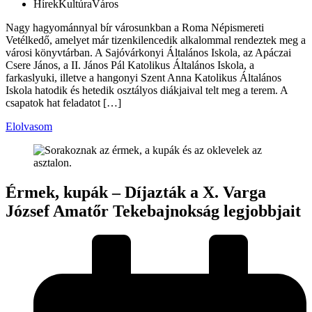
Hírek
Kultúra
Város
Nagy hagyománnyal bír városunkban a Roma Népismereti
Vetélkedő, amelyet már tizenkilencedik alkalommal rendeztek meg a
városi könyvtárban. A Sajóvárkonyi Általános Iskola, az Apáczai
Csere János, a II. János Pál Katolikus Általános Iskola, a
farkaslyuki, illetve a hangonyi Szent Anna Katolikus Általános
Iskola hatodik és hetedik osztályos diákjaival telt meg a terem. A
csapatok hat feladatot […]
Elolvasom
Érmek, kupák – Díjazták a X. Varga
József Amatőr Tekebajnokság legjobbjait