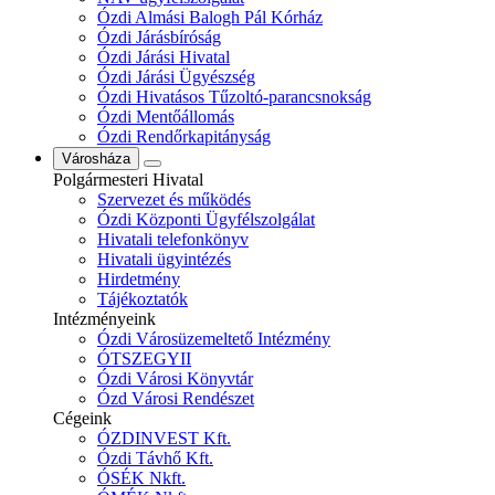
Ózdi Almási Balogh Pál Kórház
Ózdi Járásbíróság
Ózdi Járási Hivatal
Ózdi Járási Ügyészség
Ózdi Hivatásos Tűzoltó-parancsnokság
Ózdi Mentőállomás
Ózdi Rendőrkapitányság
Városháza
Polgármesteri Hivatal
Szervezet és működés
Ózdi Központi Ügyfélszolgálat
Hivatali telefonkönyv
Hivatali ügyintézés
Hirdetmény
Tájékoztatók
Intézményeink
Ózdi Városüzemeltető Intézmény
ÓTSZEGYII
Ózdi Városi Könyvtár
Ózd Városi Rendészet
Cégeink
ÓZDINVEST Kft.
Ózdi Távhő Kft.
ÓSÉK Nkft.