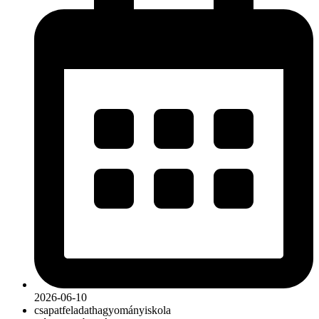
2026-06-10
csapat
feladat
hagyomány
iskola