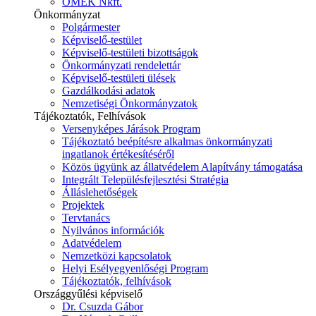
ÓMÉK Nkft.
Önkormányzat
Polgármester
Képviselő-testület
Képviselő-testületi bizottságok
Önkormányzati rendelettár
Képviselő-testületi ülések
Gazdálkodási adatok
Nemzetiségi Önkormányzatok
Tájékoztatók, Felhívások
Versenyképes Járások Program
Tájékoztató beépítésre alkalmas önkormányzati
ingatlanok értékesítéséről
Közös ügyünk az állatvédelem Alapítvány támogatása
Integrált Településfejlesztési Stratégia
Álláslehetőségek
Projektek
Tervtanács
Nyilvános információk
Adatvédelem
Nemzetközi kapcsolatok
Helyi Esélyegyenlőségi Program
Tájékoztatók, felhívások
Országgyűlési képviselő
Dr. Csuzda Gábor