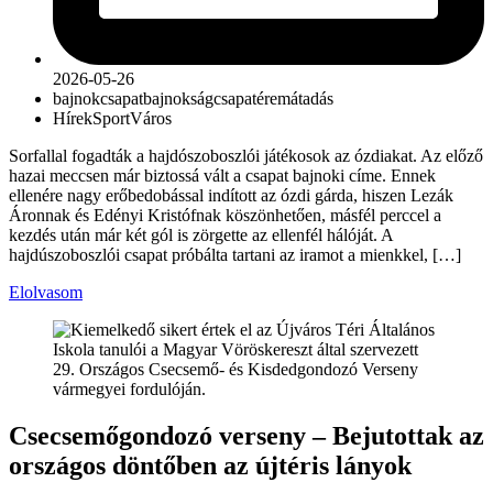
2026-05-26
bajnokcsapat
bajnokság
csapat
éremátadás
Hírek
Sport
Város
Sorfallal fogadták a hajdószoboszlói játékosok az ózdiakat. Az előző
hazai meccsen már biztossá vált a csapat bajnoki címe. Ennek
ellenére nagy erőbedobással indított az ózdi gárda, hiszen Lezák
Áronnak és Edényi Kristófnak köszönhetően, másfél perccel a
kezdés után már két gól is zörgette az ellenfél hálóját. A
hajdúszoboszlói csapat próbálta tartani az iramot a mienkkel, […]
Elolvasom
Csecsemőgondozó verseny – Bejutottak az
országos döntőben az újtéris lányok