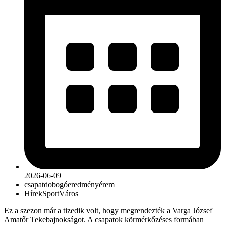
2026-06-09
csapat
dobogó
eredmény
érem
Hírek
Sport
Város
Ez a szezon már a tizedik volt, hogy megrendezték a Varga József
Amatőr Tekebajnokságot. A csapatok körmérkőzéses formában