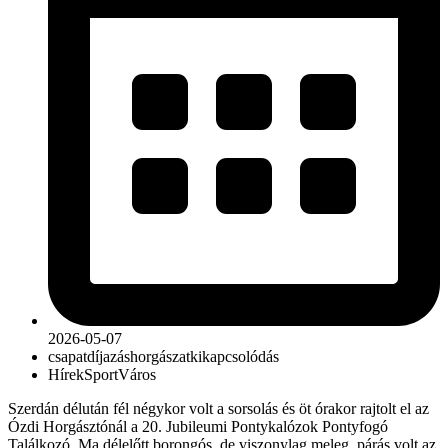
2026-05-07
csapat
díjazás
horgászat
kikapcsolódás
Hírek
Sport
Város
Szerdán délután fél négykor volt a sorsolás és öt órakor rajtolt el az
Ózdi Horgásztónál a 20. Jubileumi Pontykalózok Pontyfogó
Találkozó. Ma délelőtt borongós, de viszonylag meleg, párás volt az