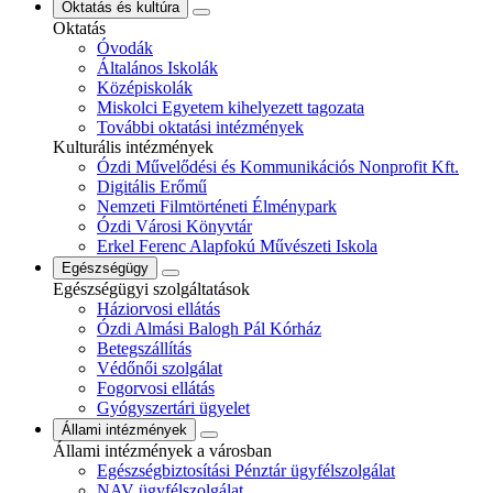
Oktatás és kultúra
Oktatás
Óvodák
Általános Iskolák
Középiskolák
Miskolci Egyetem kihelyezett tagozata
További oktatási intézmények
Kulturális intézmények
Ózdi Művelődési és Kommunikációs Nonprofit Kft.
Digitális Erőmű
Nemzeti Filmtörténeti Élménypark
Ózdi Városi Könyvtár
Erkel Ferenc Alapfokú Művészeti Iskola
Egészségügy
Egészségügyi szolgáltatások
Háziorvosi ellátás
Ózdi Almási Balogh Pál Kórház
Betegszállítás
Védőnői szolgálat
Fogorvosi ellátás
Gyógyszertári ügyelet
Állami intézmények
Állami intézmények a városban
Egészségbiztosítási Pénztár ügyfélszolgálat
NAV ügyfélszolgálat