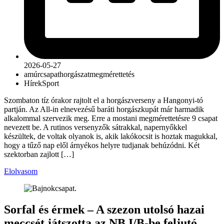
2026-05-27
amúr
csapat
horgászat
megmérettetés
Hírek
Sport
Szombaton tíz órakor rajtolt el a horgászverseny a Hangonyi-tó
partján. Az All-in elnevezésű baráti horgászkupát már harmadik
alkalommal szervezik meg. Erre a mostani megmérettetésre 9 csapat
nevezett be. A rutinos versenyzők sátrakkal, napernyőkkel
készültek, de voltak olyanok is, akik lakókocsit is hoztak magukkal,
hogy a tűző nap elől árnyékos helyre tudjanak behúzódni. Két
szektorban zajlott […]
Elolvasom
Sorfal és érmek – A szezon utolsó hazai
meccsét játszotta az NB I/B-be feljutó