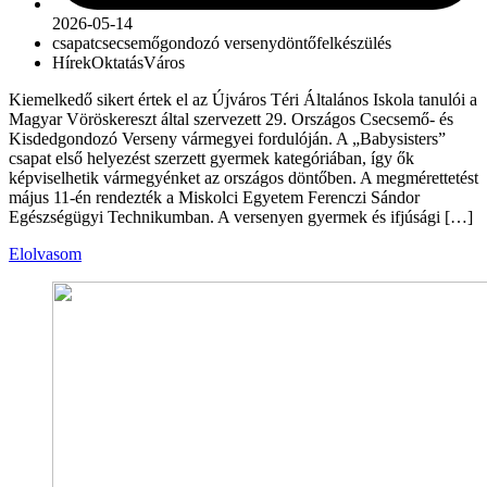
2026-05-14
csapat
csecsemőgondozó verseny
döntő
felkészülés
Hírek
Oktatás
Város
Kiemelkedő sikert értek el az Újváros Téri Általános Iskola tanulói a
Magyar Vöröskereszt által szervezett 29. Országos Csecsemő- és
Kisdedgondozó Verseny vármegyei fordulóján. A „Babysisters”
csapat első helyezést szerzett gyermek kategóriában, így ők
képviselhetik vármegyénket az országos döntőben. A megmérettetést
május 11-én rendezték a Miskolci Egyetem Ferenczi Sándor
Egészségügyi Technikumban. A versenyen gyermek és ifjúsági […]
Elolvasom