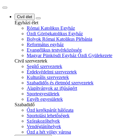
Civil élet
Egyházi élet
Római Katolikus Egyház
Ózdi Görögkatolikus Egyház
Bolyok Római Katolikus Plébánia
Református egyház
Evangélikus testvérközösség
Magyar Pünkösdi Egyház Ózdi Gyülekezete
Civil szervezetek
Segítő szervezetek
Érdekvédelmi szervezetek
Kulturális szervezetek
Szabadidős és életmód szervezetek
Alapítványok az ifjúságért
Sportegyesületek
Egyéb egyesületek
Szabadidő
Ózd kerékpárút hálózata
Sportolási lehetőségek
Szórakozóhelyek
Vendéglátóhelyek
Ózd a hét völgy városa